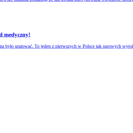
łąd medyczny!
można było uratować. To jeden z pierwszych w Polsce tak surowych w