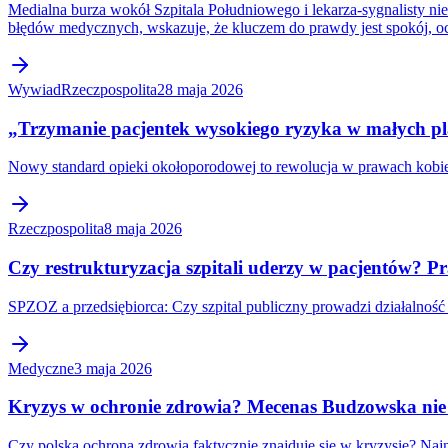
Medialna burza wokół Szpitala Południowego i lekarza-sygnalisty ni
błędów medycznych, wskazuje, że kluczem do prawdy jest spokój, oc
Wywiad
Rzeczpospolita
28 maja 2026
„Trzymanie pacjentek wysokiego ryzyka w małych
Nowy standard opieki okołoporodowej to rewolucja w prawach kobie
Rzeczpospolita
8 maja 2026
Czy restrukturyzacja szpitali uderzy w pacjentów? 
SPZOZ a przedsiębiorca: Czy szpital publiczny prowadzi działalnoś
Medyczne
3 maja 2026
Kryzys w ochronie zdrowia? Mecenas Budzowska nie 
Czy polska ochrona zdrowia faktycznie znajduje się w kryzysie? Naj