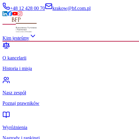
+48 12 428 00 70
krakow@bf.com.pl
Kim jesteśmy
O kancelarii
Historia i misja
Nasz zespół
Poznaj prawników
Wyróżnienia
Nagrody i rankingi