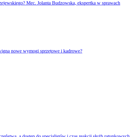
ędrzejewskiego? Mec. Jolanta Budzowska, ekspertka w sprawach
dźwigną nowe wymogi sprzętowe i kadrowe?
ństwa, a dostęp do specjalistów i czas reakcji służb ratunkowych