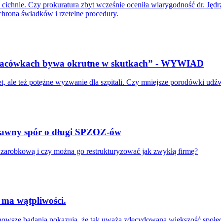
e cichnie. Czy prokuratura zbyt wcześnie oceniła wiarygodność dr. J
hrona świadków i rzetelne procedury.
 placówkach bywa okrutne w skutkach” - WYWIAD
t, ale też potężne wyzwanie dla szpitali. Czy mniejsze porodówki u
Prawny spór o długi SPZOZ-ów
ć zarobkową i czy można go restrukturyzować jak zwykłą firmę?
ma wątpliwości.
nowsze badania pokazują, że tak uważa zdecydowana większość społecze