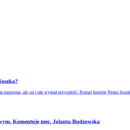
 Soszka?
marzenia, ale on i tak wygrał przyszłość. Poznaj historię Piotra Soszk
iowym. Komentuje mec. Jolanta Budzowska