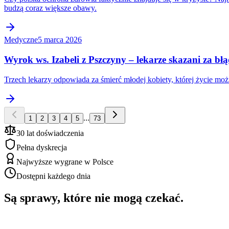
budzą coraz większe obawy.
Medyczne
5 marca 2026
Wyrok ws. Izabeli z Pszczyny – lekarze skazani za b
Trzech lekarzy odpowiada za śmierć młodej kobiety, której życie 
...
1
2
3
4
5
73
30 lat doświadczenia
Pełna dyskrecja
Najwyższe wygrane w Polsce
Dostępni każdego dnia
Są sprawy, które nie mogą czekać.