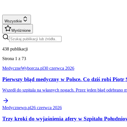
Wszystkie
Wyróżnione
438
publikacji
Strona 1 z 73
Medyczne
Wyborcza.pl
30 czerwca 2026
Pierwszy błąd medyczny w Polsce. Co dziś robi Piotr
Wszedł do szpitala na własnych nogach. Przez jeden błąd odebrano mu 
Medyczne
wp.pl
26 czerwca 2026
Trzy kroki do wyjaśnienia afery w Szpitalu Połudn