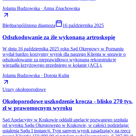
Jolanta Budzowska · Anna Znachowska
Błędna/spóźniona diagnoza
16 października 2025
Odszkodowanie za źle wykonaną artroskopię
W dniu 16 października 2025 roku Sąd Okręgowy w Poznaniu
wydał bardzo korzystny wyrok dla naszego Klienta w sprawie o
odszkodowanie za nieprawidłowo wykonaną rekonstrukcję
więzadła krzyżowego przedniego w kolanie (ACL).
Jolanta Budzowska · Dorota Kulig
Urazy okołoporodowe
Okołoporodowe uszkodzenie krocza - blisko 270 tys.
zł w prawomocnym wyroku
Sąd Apelacyjny w Krakowie oddalił apelację pozwanego szpitala
od wyroku Sądu Okręgowego w Krakowie, w całości podzielając
ustalenia Sądu I instancji. Tym samym wyrok zasądzający na rzecz