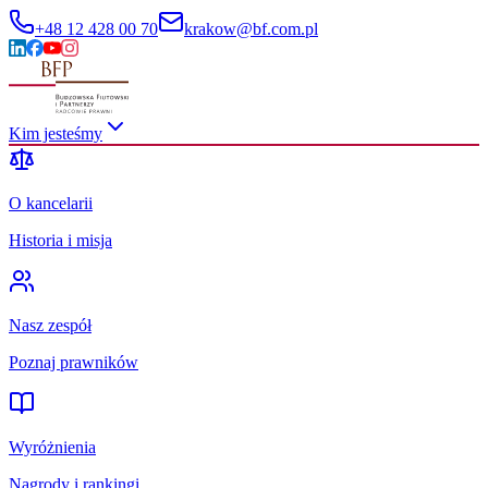
+48 12 428 00 70
krakow@bf.com.pl
Kim jesteśmy
O kancelarii
Historia i misja
Nasz zespół
Poznaj prawników
Wyróżnienia
Nagrody i rankingi