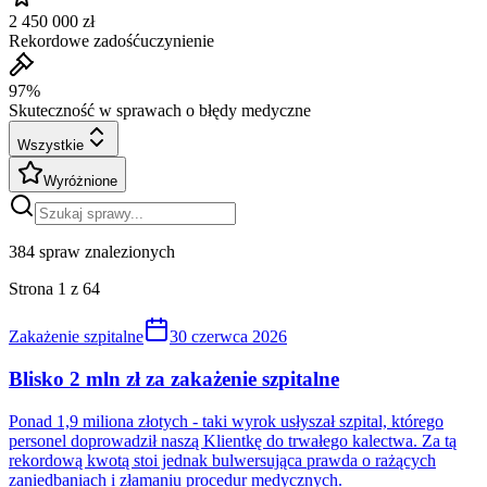
2 450 000 zł
Rekordowe zadośćuczynienie
97%
Skuteczność w sprawach o błędy medyczne
Wszystkie
Wyróżnione
384
spraw znalezionych
Strona
1
z
64
Zakażenie szpitalne
30 czerwca 2026
Blisko 2 mln zł za zakażenie szpitalne
Ponad 1,9 miliona złotych - taki wyrok usłyszał szpital, którego
personel doprowadził naszą Klientkę do trwałego kalectwa. Za tą
rekordową kwotą stoi jednak bulwersująca prawda o rażących
zaniedbaniach i złamaniu procedur medycznych.