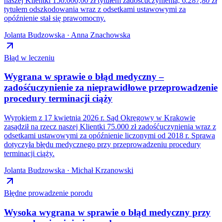
naszej Klientki 150.000,00 zł tytułem zadośćuczynienia, 6.287,80 zł
tytułem odszkodowania wraz z odsetkami ustawowymi za
opóźnienie stał się prawomocny.
Jolanta Budzowska · Anna Znachowska
Błąd w leczeniu
Wygrana w sprawie o błąd medyczny –
zadośćuczynienie za nieprawidłowe przeprowadzenie
procedury terminacji ciąży
Wyrokiem z 17 kwietnia 2026 r. Sąd Okręgowy w Krakowie
zasądził na rzecz naszej Klientki 75.000 zł zadośćuczynienia wraz z
odsetkami ustawowymi za opóźnienie liczonymi od 2018 r. Sprawa
dotyczyła błędu medycznego przy przeprowadzeniu procedury
terminacji ciąży.
Jolanta Budzowska · Michał Krzanowski
Błędne prowadzenie porodu
Wysoka wygrana w sprawie o błąd medyczny przy