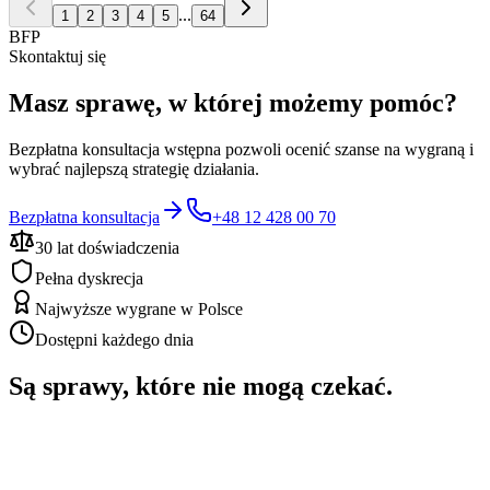
...
1
2
3
4
5
64
BFP
Skontaktuj się
Masz sprawę, w której możemy pomóc?
Bezpłatna konsultacja wstępna pozwoli ocenić szanse na wygraną i
wybrać najlepszą strategię działania.
Bezpłatna konsultacja
+48 12 428 00 70
30 lat doświadczenia
Pełna dyskrecja
Najwyższe wygrane w Polsce
Dostępni każdego dnia
Są sprawy, które nie mogą czekać.