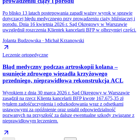
prowadzeniu ciąży i porodu
Po blisko 13 latach postępowania zapadł ważny wyrok w sprawie
dotyczącej błędu medycznego przy prowadzeniu ciąży bliźniaczej i
porodu. Dnia 16 kwietnia 2026 r. Sąd Okręgowy w Warszawie
uwzględnił roszczenia Klientek kancelarii BFP w olbrzymiej części.
Jolanta Budzowska · Michał Krzanowski
Leczenie ortopedyczne
Błąd medyczny podczas artroskopii kolana –
usunięcie zdrowego więzadła krzyżowego
przedniego, nieprawidłowa rekonstrukcja ACL
Wyrokiem z dnia 30 marca 2026 r. Sąd Okręgowy w Warszawie
zasądził na rzecz Klienta kancelarii BFP kwotę 167.675,35 zł
tytułem zadośćuczynienia i odszkodowania wraz z odsetkami
ustawowymi za opóźnienie oraz ustalił odpowiedzialność
pozwanych na przyszłość za dalsze ewentualne szkody związane z
nieprawidłowym leczeniem.