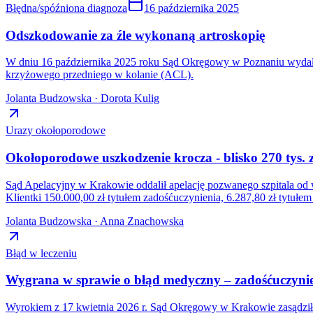
Błędna/spóźniona diagnoza
16 października 2025
Odszkodowanie za źle wykonaną artroskopię
W dniu 16 października 2025 roku Sąd Okręgowy w Poznaniu wydał 
krzyżowego przedniego w kolanie (ACL).
Jolanta Budzowska · Dorota Kulig
Urazy okołoporodowe
Okołoporodowe uszkodzenie krocza - blisko 270 tys
Sąd Apelacyjny w Krakowie oddalił apelację pozwanego szpitala od 
Klientki 150.000,00 zł tytułem zadośćuczynienia, 6.287,80 zł tytu
Jolanta Budzowska · Anna Znachowska
Błąd w leczeniu
Wygrana w sprawie o błąd medyczny – zadośćuczynien
Wyrokiem z 17 kwietnia 2026 r. Sąd Okręgowy w Krakowie zasądził n