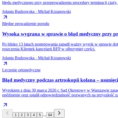
błędu medycznego przy przeprowadzeniu procedury terminacji ciąży.
Jolanta Budzowska · Michał Krzanowski
Błędne prowadzenie porodu
Wysoka wygrana w sprawie o błąd medyczny przy pr
Po blisko 13 latach postępowania zapadł ważny wyrok w sprawie do
roszczenia Klientek kancelarii BFP w olbrzymiej części.
Jolanta Budzowska · Michał Krzanowski
Leczenie ortopedyczne
Błąd medyczny podczas artroskopii kolana – usunię
Wyrokiem z dnia 30 marca 2026 r. Sąd Okręgowy w Warszawie zasądz
opóźnienie oraz ustalił odpowiedzialność pozwanych na przyszłość 
...
1
2
3
4
5
64