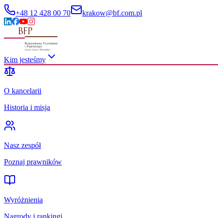
+48 12 428 00 70
krakow@bf.com.pl
Kim jesteśmy
O kancelarii
Historia i misja
Nasz zespół
Poznaj prawników
Wyróżnienia
Nagrody i rankingi