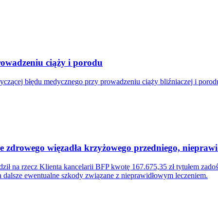
owadzeniu ciąży i porodu
tyczącej błędu medycznego przy prowadzeniu ciąży bliźniaczej i poro
cie zdrowego więzadła krzyżowego przedniego, niepra
ił na rzecz Klienta kancelarii BFP kwotę 167.675,35 zł tytułem zad
za dalsze ewentualne szkody związane z nieprawidłowym leczeniem.