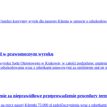
bardzo korzystny wyrok dla naszego Klienta w sprawie o odszkodowa
. zł w prawomocnym wyroku
wyroku Sądu Okręgowego w Krakowie, w całości podzielając ustalenia
łem odszkodowania wraz z odsetkami ustawowymi za opóźnienie stał się
ie za nieprawidłowe przeprowadzenie procedury termi
a rzecz naszej Klientki 75.000 zł zadośćuczynienia wraz z odsetkam