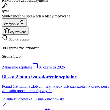
Rekordowe zadośćuczynienie
97%
Skuteczność w sprawach o błędy medyczne
Wszystkie
Wyróżnione
384
spraw znalezionych
Strona
1
z
64
Zakażenie szpitalne
30 czerwca 2026
Blisko 2 mln zł za zakażenie szpitalne
Ponad 1,9 miliona złotych - taki wyrok usłyszał szpital, którego pe
złamaniu procedur medycznych.
Jolanta Budzowska · Anna Znachowska