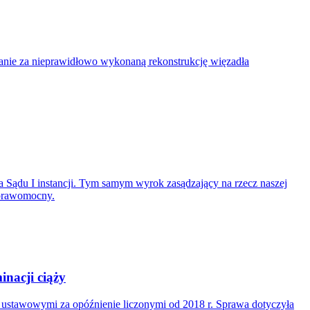
nie za nieprawidłowo wykonaną rekonstrukcję więzadła
 Sądu I instancji. Tym samym wyrok zasądzający na rzecz naszej
 prawomocny.
nacji ciąży
i ustawowymi za opóźnienie liczonymi od 2018 r. Sprawa dotyczyła