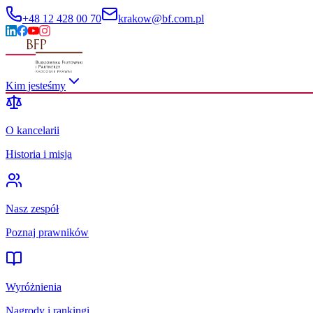
+48 12 428 00 70
krakow@bf.com.pl
Kim jesteśmy
O kancelarii
Historia i misja
Nasz zespół
Poznaj prawników
Wyróżnienia
Nagrody i rankingi