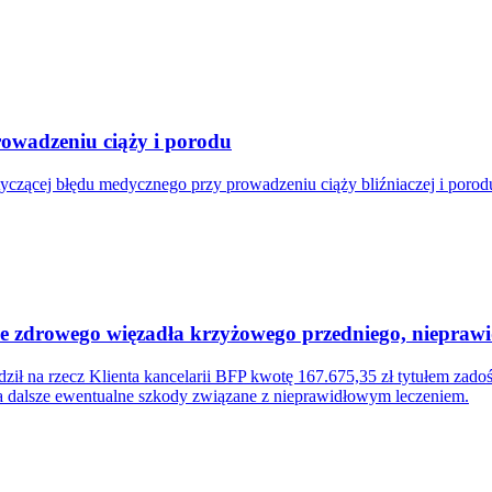
owadzeniu ciąży i porodu
tyczącej błędu medycznego przy prowadzeniu ciąży bliźniaczej i poro
cie zdrowego więzadła krzyżowego przedniego, niepra
ił na rzecz Klienta kancelarii BFP kwotę 167.675,35 zł tytułem zad
za dalsze ewentualne szkody związane z nieprawidłowym leczeniem.