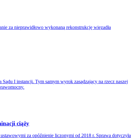
nie za nieprawidłowo wykonaną rekonstrukcję więzadła
 Sądu I instancji. Tym samym wyrok zasądzający na rzecz naszej
 prawomocny.
nacji ciąży
i ustawowymi za opóźnienie liczonymi od 2018 r. Sprawa dotyczyła