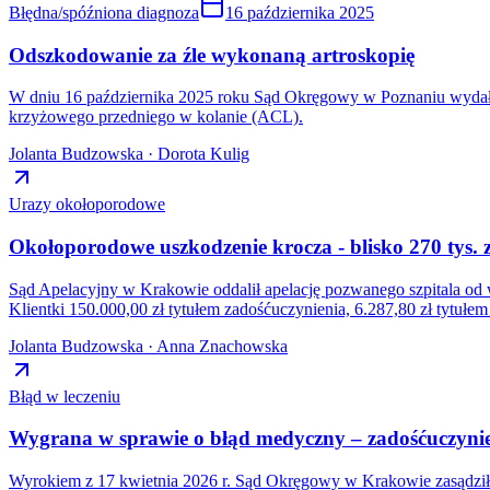
Błędna/spóźniona diagnoza
16 października 2025
Odszkodowanie za źle wykonaną artroskopię
W dniu 16 października 2025 roku Sąd Okręgowy w Poznaniu wydał 
krzyżowego przedniego w kolanie (ACL).
Jolanta Budzowska · Dorota Kulig
Urazy okołoporodowe
Okołoporodowe uszkodzenie krocza - blisko 270 tys
Sąd Apelacyjny w Krakowie oddalił apelację pozwanego szpitala od 
Klientki 150.000,00 zł tytułem zadośćuczynienia, 6.287,80 zł tytu
Jolanta Budzowska · Anna Znachowska
Błąd w leczeniu
Wygrana w sprawie o błąd medyczny – zadośćuczynien
Wyrokiem z 17 kwietnia 2026 r. Sąd Okręgowy w Krakowie zasądził n