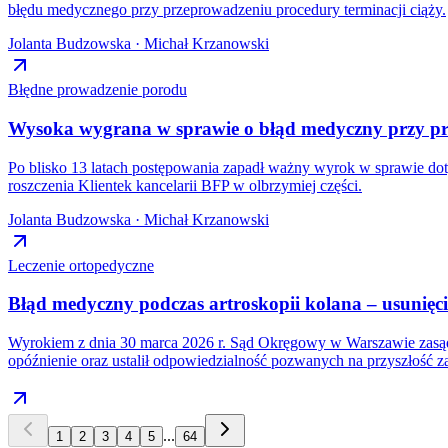
błędu medycznego przy przeprowadzeniu procedury terminacji ciąży.
Jolanta Budzowska · Michał Krzanowski
Błędne prowadzenie porodu
Wysoka wygrana w sprawie o błąd medyczny przy pr
Po blisko 13 latach postępowania zapadł ważny wyrok w sprawie do
roszczenia Klientek kancelarii BFP w olbrzymiej części.
Jolanta Budzowska · Michał Krzanowski
Leczenie ortopedyczne
Błąd medyczny podczas artroskopii kolana – usunię
Wyrokiem z dnia 30 marca 2026 r. Sąd Okręgowy w Warszawie zasądz
opóźnienie oraz ustalił odpowiedzialność pozwanych na przyszłość 
...
1
2
3
4
5
64