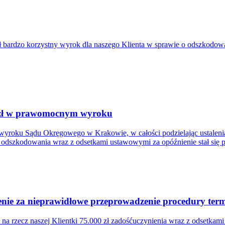
bardzo korzystny wyrok dla naszego Klienta w sprawie o odszkodowa
. zł w prawomocnym wyroku
wyroku Sądu Okręgowego w Krakowie, w całości podzielając ustalenia
łem odszkodowania wraz z odsetkami ustawowymi za opóźnienie stał się
ie za nieprawidłowe przeprowadzenie procedury termi
a rzecz naszej Klientki 75.000 zł zadośćuczynienia wraz z odsetkam