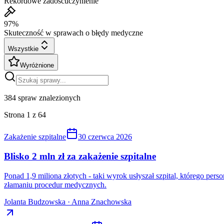
Rekordowe zadośćuczynienie
97%
Skuteczność w sprawach o błędy medyczne
Wszystkie
Wyróżnione
384
spraw znalezionych
Strona
1
z
64
Zakażenie szpitalne
30 czerwca 2026
Blisko 2 mln zł za zakażenie szpitalne
Ponad 1,9 miliona złotych - taki wyrok usłyszał szpital, którego pe
złamaniu procedur medycznych.
Jolanta Budzowska · Anna Znachowska