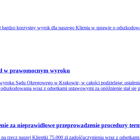
bardzo korzystny wyrok dla naszego Klienta w sprawie o odszkodowa
. zł w prawomocnym wyroku
wyroku Sądu Okręgowego w Krakowie, w całości podzielając ustalenia
łem odszkodowania wraz z odsetkami ustawowymi za opóźnienie stał się
ie za nieprawidłowe przeprowadzenie procedury termi
a rzecz naszej Klientki 75.000 zł zadośćuczynienia wraz z odsetkam