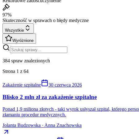
Rekordowe zadośćuczynienie
97%
Skuteczność w sprawach o błędy medyczne
Wszystkie
Wyróżnione
384
spraw znalezionych
Strona
1
z
64
Zakażenie szpitalne
30 czerwca 2026
Blisko 2 mln zł za zakażenie szpitalne
Ponad 1,9 miliona złotych - taki wyrok usłyszał szpital, którego pe
złamaniu procedur medycznych.
Jolanta Budzowska · Anna Znachowska