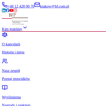
+48 12 428 00 70
krakow@bf.com.pl
Kim jesteśmy
O kancelarii
Historia i misja
Nasz zespół
Poznaj prawników
Wyróżnienia
Nagrody i rankingi