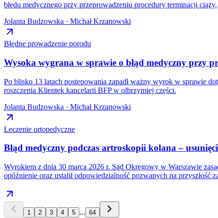
błędu medycznego przy przeprowadzeniu procedury terminacji ciąży.
Jolanta Budzowska · Michał Krzanowski
Błędne prowadzenie porodu
Wysoka wygrana w sprawie o błąd medyczny przy pr
Po blisko 13 latach postępowania zapadł ważny wyrok w sprawie do
roszczenia Klientek kancelarii BFP w olbrzymiej części.
Jolanta Budzowska · Michał Krzanowski
Leczenie ortopedyczne
Błąd medyczny podczas artroskopii kolana – usunię
Wyrokiem z dnia 30 marca 2026 r. Sąd Okręgowy w Warszawie zasądz
opóźnienie oraz ustalił odpowiedzialność pozwanych na przyszłość 
...
1
2
3
4
5
64