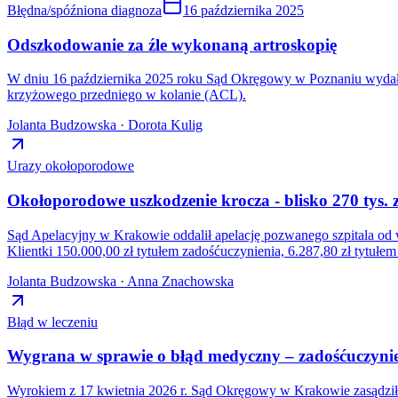
Błędna/spóźniona diagnoza
16 października 2025
Odszkodowanie za źle wykonaną artroskopię
W dniu 16 października 2025 roku Sąd Okręgowy w Poznaniu wydał 
krzyżowego przedniego w kolanie (ACL).
Jolanta Budzowska · Dorota Kulig
Urazy okołoporodowe
Okołoporodowe uszkodzenie krocza - blisko 270 tys
Sąd Apelacyjny w Krakowie oddalił apelację pozwanego szpitala od 
Klientki 150.000,00 zł tytułem zadośćuczynienia, 6.287,80 zł tytu
Jolanta Budzowska · Anna Znachowska
Błąd w leczeniu
Wygrana w sprawie o błąd medyczny – zadośćuczynien
Wyrokiem z 17 kwietnia 2026 r. Sąd Okręgowy w Krakowie zasądził n