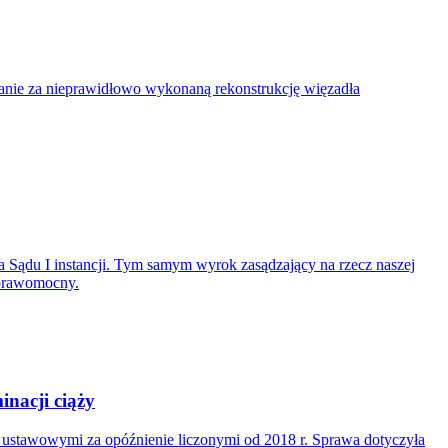
nie za nieprawidłowo wykonaną rekonstrukcję więzadła
 Sądu I instancji. Tym samym wyrok zasądzający na rzecz naszej
 prawomocny.
nacji ciąży
i ustawowymi za opóźnienie liczonymi od 2018 r. Sprawa dotyczyła