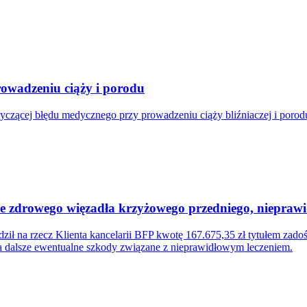
owadzeniu ciąży i porodu
tyczącej błędu medycznego przy prowadzeniu ciąży bliźniaczej i poro
cie zdrowego więzadła krzyżowego przedniego, niepra
ił na rzecz Klienta kancelarii BFP kwotę 167.675,35 zł tytułem zad
za dalsze ewentualne szkody związane z nieprawidłowym leczeniem.