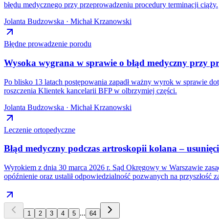
błędu medycznego przy przeprowadzeniu procedury terminacji ciąży.
Jolanta Budzowska · Michał Krzanowski
Błędne prowadzenie porodu
Wysoka wygrana w sprawie o błąd medyczny przy pr
Po blisko 13 latach postępowania zapadł ważny wyrok w sprawie do
roszczenia Klientek kancelarii BFP w olbrzymiej części.
Jolanta Budzowska · Michał Krzanowski
Leczenie ortopedyczne
Błąd medyczny podczas artroskopii kolana – usunię
Wyrokiem z dnia 30 marca 2026 r. Sąd Okręgowy w Warszawie zasądz
opóźnienie oraz ustalił odpowiedzialność pozwanych na przyszłość 
...
1
2
3
4
5
64