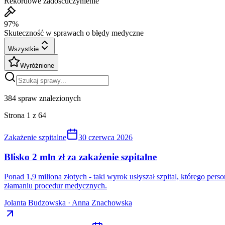
Rekordowe zadośćuczynienie
97%
Skuteczność w sprawach o błędy medyczne
Wszystkie
Wyróżnione
384
spraw znalezionych
Strona
1
z
64
Zakażenie szpitalne
30 czerwca 2026
Blisko 2 mln zł za zakażenie szpitalne
Ponad 1,9 miliona złotych - taki wyrok usłyszał szpital, którego pe
złamaniu procedur medycznych.
Jolanta Budzowska · Anna Znachowska