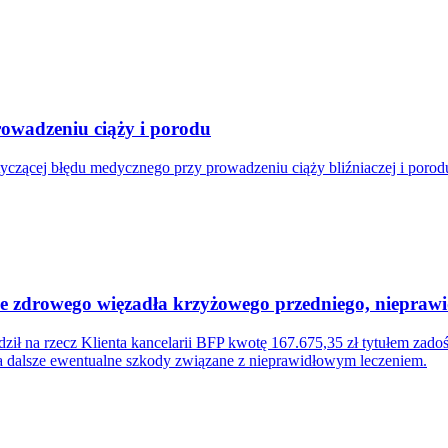
owadzeniu ciąży i porodu
tyczącej błędu medycznego przy prowadzeniu ciąży bliźniaczej i poro
cie zdrowego więzadła krzyżowego przedniego, niepra
ił na rzecz Klienta kancelarii BFP kwotę 167.675,35 zł tytułem zad
za dalsze ewentualne szkody związane z nieprawidłowym leczeniem.