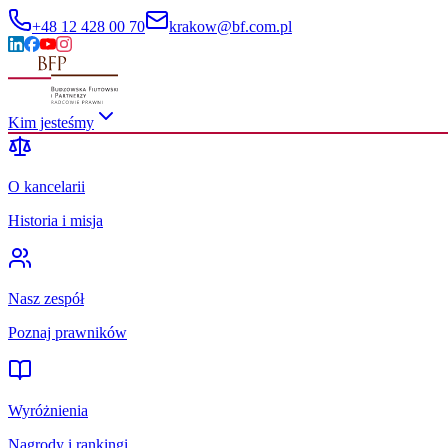
+48 12 428 00 70
krakow@bf.com.pl
Kim jesteśmy
O kancelarii
Historia i misja
Nasz zespół
Poznaj prawników
Wyróżnienia
Nagrody i rankingi