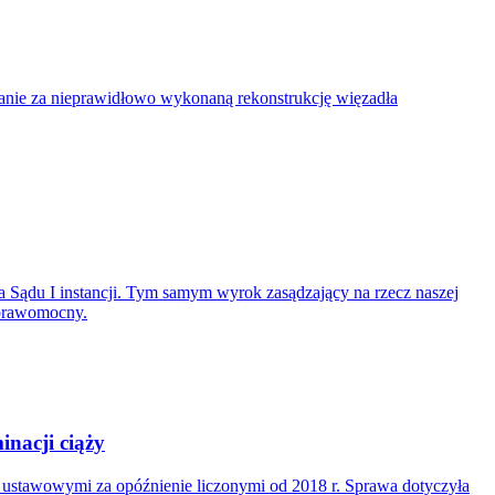
nie za nieprawidłowo wykonaną rekonstrukcję więzadła
 Sądu I instancji. Tym samym wyrok zasądzający na rzecz naszej
 prawomocny.
nacji ciąży
i ustawowymi za opóźnienie liczonymi od 2018 r. Sprawa dotyczyła