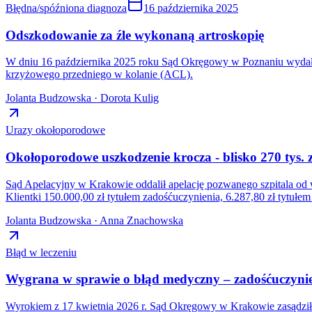
Błędna/spóźniona diagnoza
16 października 2025
Odszkodowanie za źle wykonaną artroskopię
W dniu 16 października 2025 roku Sąd Okręgowy w Poznaniu wydał 
krzyżowego przedniego w kolanie (ACL).
Jolanta Budzowska · Dorota Kulig
Urazy okołoporodowe
Okołoporodowe uszkodzenie krocza - blisko 270 tys
Sąd Apelacyjny w Krakowie oddalił apelację pozwanego szpitala od 
Klientki 150.000,00 zł tytułem zadośćuczynienia, 6.287,80 zł tytu
Jolanta Budzowska · Anna Znachowska
Błąd w leczeniu
Wygrana w sprawie o błąd medyczny – zadośćuczynien
Wyrokiem z 17 kwietnia 2026 r. Sąd Okręgowy w Krakowie zasądził n