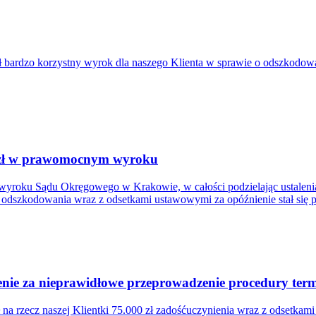
bardzo korzystny wyrok dla naszego Klienta w sprawie o odszkodowa
. zł w prawomocnym wyroku
wyroku Sądu Okręgowego w Krakowie, w całości podzielając ustalenia
łem odszkodowania wraz z odsetkami ustawowymi za opóźnienie stał się
ie za nieprawidłowe przeprowadzenie procedury termi
a rzecz naszej Klientki 75.000 zł zadośćuczynienia wraz z odsetkam