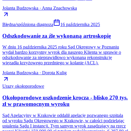
Jolanta Budzowska · Anna Znachowska
Błędna/spóźniona diagnoza
16 października 2025
Odszkodowanie za źle wykonaną artroskopię
W dniu 16 października 2025 roku Sąd Okręgowy w Poznaniu
wydał bardzo korzystny wyrok dla naszego Klienta w sprawie o
odszkodowanie za nieprawidłowo wykonaną rekonstrukcję
więzadła krzyżowego przedniego w kolanie (ACL).
Jolanta Budzowska · Dorota Kulig
Urazy okołoporodowe
Okołoporodowe uszkodzenie krocza - blisko 270 tys.
zł w prawomocnym wyroku
Sąd Apelacyjny w Krakowie oddalił apelację pozwanego szpitala
od wyroku Sądu Okręgowego w Krakowie, w całości podzielając
ustalenia Sądu I instancji. Tym samym wyrok zasądzający na rzecz