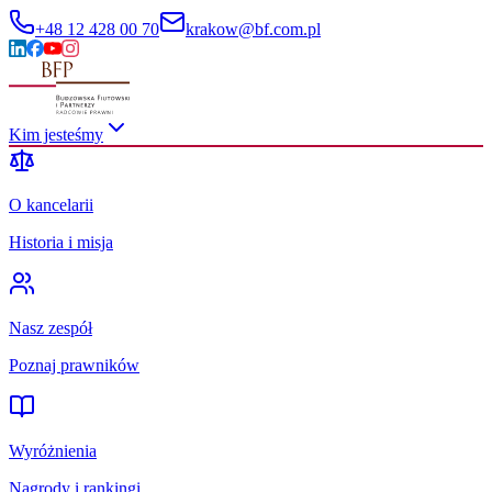
+48 12 428 00 70
krakow@bf.com.pl
Kim jesteśmy
O kancelarii
Historia i misja
Nasz zespół
Poznaj prawników
Wyróżnienia
Nagrody i rankingi