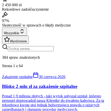
2 450 000 zł
Rekordowe zadośćuczynienie
97%
Skuteczność w sprawach o błędy medyczne
Wszystkie
Wyróżnione
384
spraw znalezionych
Strona
1
z
64
Zakażenie szpitalne
30 czerwca 2026
Blisko 2 mln zł za zakażenie szpitalne
Ponad 1,9 miliona złotych - taki wyrok usłyszał szpital, którego
personel doprowadził naszą Klientkę do trwałego kalectwa. Za tą
rekordową kwotą stoi jednak bulwersująca prawda o rażących
zaniedbaniach i złamaniu procedur medycznych.