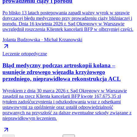
prowadzeniu ciąży i porodu
Po blisko 13 latach postępowania zapadł ważny wyrok w sprawie
dotyczącej błędu medycznego przy prowadzeniu ciąży bliźniaczej i
porodu. Dnia 16 kwietnia 2026 r. Sąd Okręgowy w Warszawie
uwzględnił roszczenia Klientek kancelarii BFP w olbrzymiej części.
Jolanta Budzowska · Michał Krzanowski
Leczenie ortopedyczne
Błąd medyczny podczas artroskopii kolana –
usunięcie zdrowego więzadła krzyżowego
przedniego, nieprawidłowa rekonstrukcja ACL
Wyrokiem z dnia 30 marca 2026 r. Sąd Okręgowy w Warszawie
zasądził na rzecz Klienta kancelarii BFP kwotę 167.675,35 zł
tytułem zadośćuczynienia i odszkodowania wraz z odsetkami
ustawowymi za opóźnienie oraz ustalił odpowiedzialność
pozwanych na przyszłość za dalsze ewentualne szkody związane z
nieprawidłowym leczeniem.