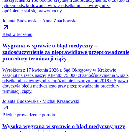
naszej Klientki 150.000,00 zł tytułem zadośćuczynienia, 6.287,80 zł
tytułem odszkodowania wraz z odsetkami ustawowymi za
opóźnienie stał się prawomocny.
Jolanta Budzowska · Anna Znachowska
Błąd w leczeniu
Wygrana w sprawie o błąd medyczny –
zadośćuczynienie za nieprawidłowe przeprowadzenie
procedury terminacji ciąży
Wyrokiem z 17 kwietnia 2026 r. Sąd Okręgowy w Krakowie
zasądził na rzecz naszej Klientki 75.000 zł zadośćuczynienia wraz z
odsetkami ustawowymi za opóźnienie liczonymi od 2018 r. Sprawa
dotyczyła błędu medycznego przy przeprowadzeniu procedury
terminacji ciąży.
Jolanta Budzowska · Michał Krzanowski
Błędne prowadzenie porodu
Wysoka wygrana w sprawie o błąd medyczny przy