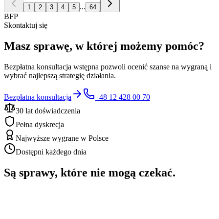
...
1
2
3
4
5
64
BFP
Skontaktuj się
Masz sprawę, w której możemy pomóc?
Bezpłatna konsultacja wstępna pozwoli ocenić szanse na wygraną i
wybrać najlepszą strategię działania.
Bezpłatna konsultacja
+48 12 428 00 70
30 lat doświadczenia
Pełna dyskrecja
Najwyższe wygrane w Polsce
Dostępni każdego dnia
Są sprawy, które nie mogą czekać.