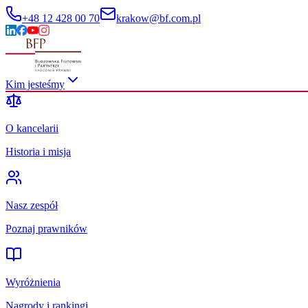
+48 12 428 00 70
krakow@bf.com.pl
Kim jesteśmy
O kancelarii
Historia i misja
Nasz zespół
Poznaj prawników
Wyróżnienia
Nagrody i rankingi