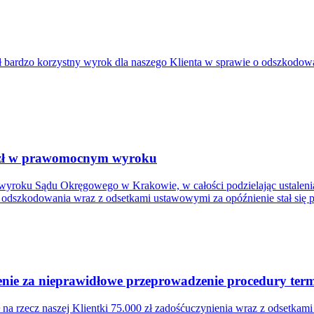
bardzo korzystny wyrok dla naszego Klienta w sprawie o odszkodowa
. zł w prawomocnym wyroku
wyroku Sądu Okręgowego w Krakowie, w całości podzielając ustalenia
łem odszkodowania wraz z odsetkami ustawowymi za opóźnienie stał się
ie za nieprawidłowe przeprowadzenie procedury termi
a rzecz naszej Klientki 75.000 zł zadośćuczynienia wraz z odsetkam