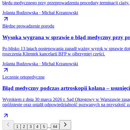
błędu medycznego przy przeprowadzeniu procedury terminacji ciąży.
Jolanta Budzowska · Michał Krzanowski
Błędne prowadzenie porodu
Wysoka wygrana w sprawie o błąd medyczny przy pr
Po blisko 13 latach postępowania zapadł ważny wyrok w sprawie do
roszczenia Klientek kancelarii BFP w olbrzymiej części.
Jolanta Budzowska · Michał Krzanowski
Leczenie ortopedyczne
Błąd medyczny podczas artroskopii kolana – usunię
Wyrokiem z dnia 30 marca 2026 r. Sąd Okręgowy w Warszawie zasądz
opóźnienie oraz ustalił odpowiedzialność pozwanych na przyszłość 
...
1
2
3
4
5
64