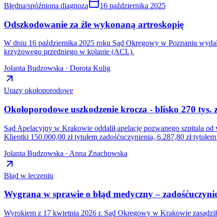
Błędna/spóźniona diagnoza
16 października 2025
Odszkodowanie za źle wykonaną artroskopię
W dniu 16 października 2025 roku Sąd Okręgowy w Poznaniu wydał 
krzyżowego przedniego w kolanie (ACL).
Jolanta Budzowska · Dorota Kulig
Urazy okołoporodowe
Okołoporodowe uszkodzenie krocza - blisko 270 tys
Sąd Apelacyjny w Krakowie oddalił apelację pozwanego szpitala od 
Klientki 150.000,00 zł tytułem zadośćuczynienia, 6.287,80 zł tytu
Jolanta Budzowska · Anna Znachowska
Błąd w leczeniu
Wygrana w sprawie o błąd medyczny – zadośćuczynien
Wyrokiem z 17 kwietnia 2026 r. Sąd Okręgowy w Krakowie zasądził n