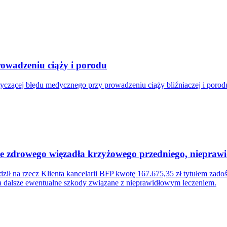
owadzeniu ciąży i porodu
tyczącej błędu medycznego przy prowadzeniu ciąży bliźniaczej i poro
cie zdrowego więzadła krzyżowego przedniego, niepra
ił na rzecz Klienta kancelarii BFP kwotę 167.675,35 zł tytułem zad
za dalsze ewentualne szkody związane z nieprawidłowym leczeniem.