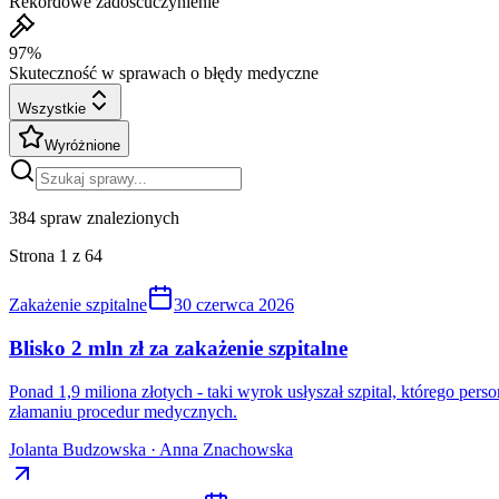
Rekordowe zadośćuczynienie
97%
Skuteczność w sprawach o błędy medyczne
Wszystkie
Wyróżnione
384
spraw znalezionych
Strona
1
z
64
Zakażenie szpitalne
30 czerwca 2026
Blisko 2 mln zł za zakażenie szpitalne
Ponad 1,9 miliona złotych - taki wyrok usłyszał szpital, którego pe
złamaniu procedur medycznych.
Jolanta Budzowska · Anna Znachowska