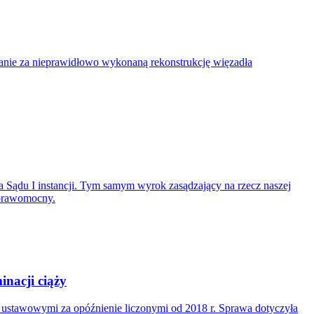
nie za nieprawidłowo wykonaną rekonstrukcję więzadła
 Sądu I instancji. Tym samym wyrok zasądzający na rzecz naszej
 prawomocny.
nacji ciąży
i ustawowymi za opóźnienie liczonymi od 2018 r. Sprawa dotyczyła