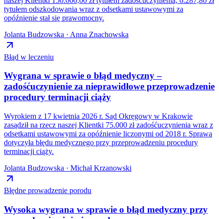
naszej Klientki 150.000,00 zł tytułem zadośćuczynienia, 6.287,80 zł
tytułem odszkodowania wraz z odsetkami ustawowymi za
opóźnienie stał się prawomocny.
Jolanta Budzowska · Anna Znachowska
Błąd w leczeniu
Wygrana w sprawie o błąd medyczny –
zadośćuczynienie za nieprawidłowe przeprowadzenie
procedury terminacji ciąży
Wyrokiem z 17 kwietnia 2026 r. Sąd Okręgowy w Krakowie
zasądził na rzecz naszej Klientki 75.000 zł zadośćuczynienia wraz z
odsetkami ustawowymi za opóźnienie liczonymi od 2018 r. Sprawa
dotyczyła błędu medycznego przy przeprowadzeniu procedury
terminacji ciąży.
Jolanta Budzowska · Michał Krzanowski
Błędne prowadzenie porodu
Wysoka wygrana w sprawie o błąd medyczny przy