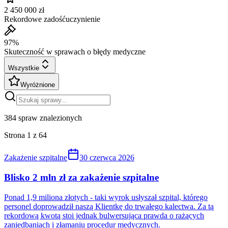
2 450 000 zł
Rekordowe zadośćuczynienie
97%
Skuteczność w sprawach o błędy medyczne
Wszystkie
Wyróżnione
384
spraw znalezionych
Strona
1
z
64
Zakażenie szpitalne
30 czerwca 2026
Blisko 2 mln zł za zakażenie szpitalne
Ponad 1,9 miliona złotych - taki wyrok usłyszał szpital, którego
personel doprowadził naszą Klientkę do trwałego kalectwa. Za tą
rekordową kwotą stoi jednak bulwersująca prawda o rażących
zaniedbaniach i złamaniu procedur medycznych.