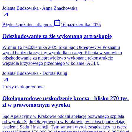
Jolanta Budzowska · Anna Znachowska
Błędna/spóźniona diagnoza
16 października 2025
Odszkodowanie za źle wykonaną artroskopię
W dniu 16 października 2025 roku Sąd Okręgowy w Poznaniu
wydał bardzo korzystny wyrok dla naszego Klienta w sprawie o
odszkodowanie za nieprawidłowo wykonaną rekonstrukcję
więzadła krzyżowego przedniego w kolanie (ACL).
Jolanta Budzowska · Dorota Kulig
Urazy okołoporodowe
Okołoporodowe uszkodzenie krocza - blisko 270 tys.
zł w prawomocnym wyroku
Sąd Apelacyjny w Krakowie oddalił apelację pozwanego szpitala
od wyroku Sądu Okręgowego w Krakowie, w całości podzielając
ustalenia Sądu I instancji. Tym samym wyrok zasądzający na rzecz