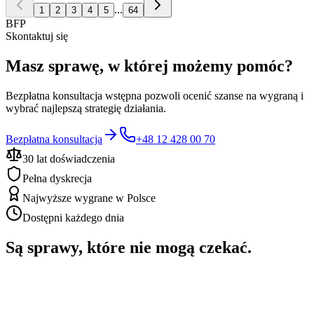
...
1
2
3
4
5
64
BFP
Skontaktuj się
Masz sprawę, w której możemy pomóc?
Bezpłatna konsultacja wstępna pozwoli ocenić szanse na wygraną i
wybrać najlepszą strategię działania.
Bezpłatna konsultacja
+48 12 428 00 70
30 lat doświadczenia
Pełna dyskrecja
Najwyższe wygrane w Polsce
Dostępni każdego dnia
Są sprawy, które nie mogą czekać.