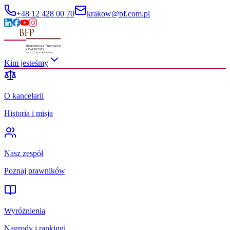
+48 12 428 00 70
krakow@bf.com.pl
Kim jesteśmy
O kancelarii
Historia i misja
Nasz zespół
Poznaj prawników
Wyróżnienia
Nagrody i rankingi