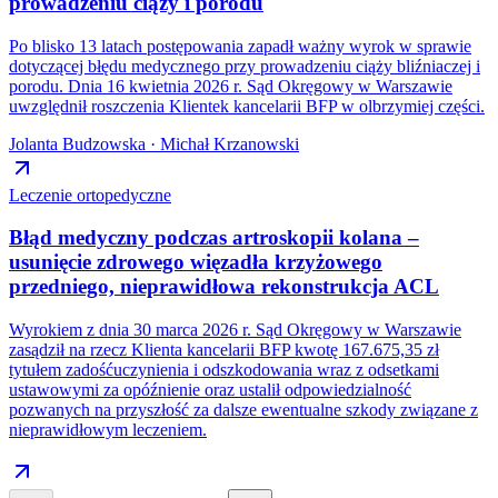
prowadzeniu ciąży i porodu
Po blisko 13 latach postępowania zapadł ważny wyrok w sprawie
dotyczącej błędu medycznego przy prowadzeniu ciąży bliźniaczej i
porodu. Dnia 16 kwietnia 2026 r. Sąd Okręgowy w Warszawie
uwzględnił roszczenia Klientek kancelarii BFP w olbrzymiej części.
Jolanta Budzowska · Michał Krzanowski
Leczenie ortopedyczne
Błąd medyczny podczas artroskopii kolana –
usunięcie zdrowego więzadła krzyżowego
przedniego, nieprawidłowa rekonstrukcja ACL
Wyrokiem z dnia 30 marca 2026 r. Sąd Okręgowy w Warszawie
zasądził na rzecz Klienta kancelarii BFP kwotę 167.675,35 zł
tytułem zadośćuczynienia i odszkodowania wraz z odsetkami
ustawowymi za opóźnienie oraz ustalił odpowiedzialność
pozwanych na przyszłość za dalsze ewentualne szkody związane z
nieprawidłowym leczeniem.