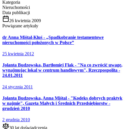
Kategoria
Nieruchomości
Data publikacji
26 kwietnia 2009
Powiązane artykuły
dr Anna Miśtal-Kluś - „Spadkobranie testamentowe
nieruchomości położonych w Polsce”
25 kwietnia 2012
Jolanta Budzowska, Bartłomiej Flak - "Na co zwrócić uwagę,
wynajmując lokal w centrum handlowym", Rzeczpospolita -
24.01.2011
24 stycznia 2011
Jolanta Budzowska, Anna Miśtal - "Kodeks dobrych praktyk
w najmie", Gazeta Małych i Średnich Przedsiębiorstw -
grudzień 2010
2 grudnia 2010
30 lat doświadczenia