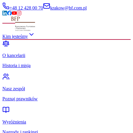
+48 12 428 00 70
krakow@bf.com.pl
Kim jesteśmy
O kancelarii
Historia i misja
Nasz zespół
Poznaj prawników
Wyróżnienia
Nagrody i rankingi