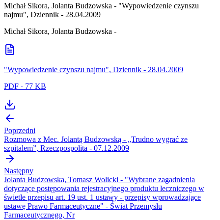
Michał Sikora, Jolanta Budzowska - "Wypowiedzenie czynszu
najmu", Dziennik - 28.04.2009
Michał Sikora, Jolanta Budzowska -
"Wypowiedzenie czynszu najmu", Dziennik - 28.04.2009
PDF
·
77 KB
Poprzedni
Rozmowa z Mec. Jolantą Budzowską - „Trudno wygrać ze
szpitalem”, Rzeczpospolita - 07.12.2009
Następny
Jolanta Budzowska, Tomasz Wolicki - "Wybrane zagadnienia
dotyczące postępowania rejestracyjnego produktu leczniczego w
świetle przepisu art. 19 ust. 1 ustawy - przepisy wprowadzające
ustawę Prawo Farmaceutyczne" - Świat Przemysłu
Farmaceutycznego, Nr