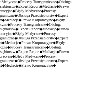
 Medyczne
◆
Procesy Transgraniczne
◆
Obsługa
iębiorstw
◆
Expert Report
◆
Mediacje
◆
Prawo
racyjne
◆
Błędy Medyczne
◆
Procesy
graniczne
◆
Obsługa Przedsiębiorstw
◆
Expert
t
◆
Mediacje
◆
Prawo Korporacyjne
◆
Błędy
czne
◆
Procesy Transgraniczne
◆
Obsługa
iębiorstw
◆
Expert Report
◆
Mediacje
◆
Prawo
racyjne
◆
Błędy Medyczne
◆
Procesy
graniczne
◆
Obsługa Przedsiębiorstw
◆
Expert
t
◆
Mediacje
◆
Prawo Korporacyjne
◆
Błędy
czne
◆
Procesy Transgraniczne
◆
Obsługa
iębiorstw
◆
Expert Report
◆
Mediacje
◆
Prawo
racyjne
◆
Błędy Medyczne
◆
Procesy
graniczne
◆
Obsługa Przedsiębiorstw
◆
Expert
t
◆
Mediacje
◆
Prawo Korporacyjne
◆
30
Lat doświadczenia
O nas
Zaangażowani dla Ciebie -
l
ojalność,
której możesz zaufać