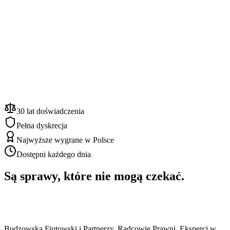
Nr. kontaktowy
*
Adres e-mail
*
Rodzaj sprawy
Wybierz temat sprawy...
Treść wiadomości
*
Akceptuję
politykę prywatności
i zgadzam się na przetwarzanie
danych osobowych.
30 lat doświadczenia
Wyślij wiadomość
Pełna dyskrecja
Najwyższe wygrane w Polsce
Dostępni każdego dnia
Są sprawy, które nie mogą czekać.
Budzowska Fiutowski i Partnerzy. Radcowie Prawni. Eksperci w