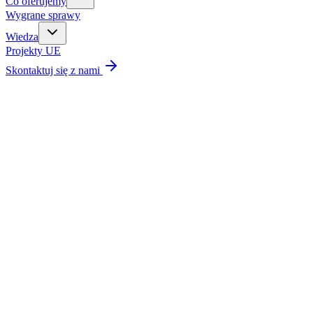
Co oferujemy
Wygrane sprawy
Wiedza
Projekty UE
Skontaktuj się z nami
KANCELARIA PRAWNA · KRAKÓW
Jesteśmy
Państwa Partnerami.