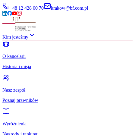
+48 12 428 00 70
krakow@bf.com.pl
Kim jesteśmy
O kancelarii
Historia i misja
Nasz zespół
Poznaj prawników
Wyróżnienia
Nagrody i rankingi