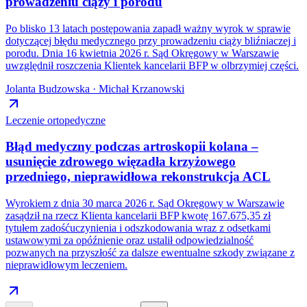
prowadzeniu ciąży i porodu
Po blisko 13 latach postępowania zapadł ważny wyrok w sprawie
dotyczącej błędu medycznego przy prowadzeniu ciąży bliźniaczej i
porodu. Dnia 16 kwietnia 2026 r. Sąd Okręgowy w Warszawie
uwzględnił roszczenia Klientek kancelarii BFP w olbrzymiej części.
Jolanta Budzowska · Michał Krzanowski
Leczenie ortopedyczne
Błąd medyczny podczas artroskopii kolana –
usunięcie zdrowego więzadła krzyżowego
przedniego, nieprawidłowa rekonstrukcja ACL
Wyrokiem z dnia 30 marca 2026 r. Sąd Okręgowy w Warszawie
zasądził na rzecz Klienta kancelarii BFP kwotę 167.675,35 zł
tytułem zadośćuczynienia i odszkodowania wraz z odsetkami
ustawowymi za opóźnienie oraz ustalił odpowiedzialność
pozwanych na przyszłość za dalsze ewentualne szkody związane z
nieprawidłowym leczeniem.