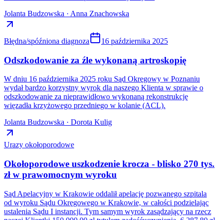
Jolanta Budzowska · Anna Znachowska
Błędna/spóźniona diagnoza
16 października 2025
Odszkodowanie za źle wykonaną artroskopię
W dniu 16 października 2025 roku Sąd Okręgowy w Poznaniu
wydał bardzo korzystny wyrok dla naszego Klienta w sprawie o
odszkodowanie za nieprawidłowo wykonaną rekonstrukcję
więzadła krzyżowego przedniego w kolanie (ACL).
Jolanta Budzowska · Dorota Kulig
Urazy okołoporodowe
Okołoporodowe uszkodzenie krocza - blisko 270 tys.
zł w prawomocnym wyroku
Sąd Apelacyjny w Krakowie oddalił apelację pozwanego szpitala
od wyroku Sądu Okręgowego w Krakowie, w całości podzielając
ustalenia Sądu I instancji. Tym samym wyrok zasądzający na rzecz