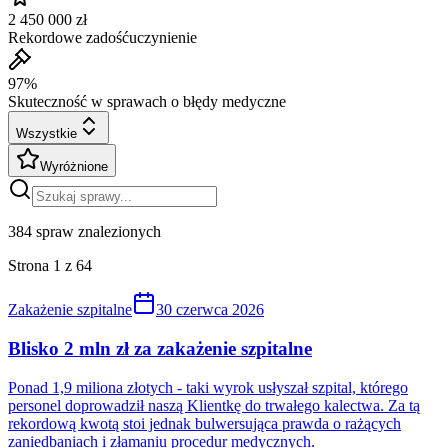
2 450 000 zł
Rekordowe zadośćuczynienie
97%
Skuteczność w sprawach o błędy medyczne
Wszystkie
Wyróżnione
384
spraw znalezionych
Strona
1
z
64
Zakażenie szpitalne
30 czerwca 2026
Blisko 2 mln zł za zakażenie szpitalne
Ponad 1,9 miliona złotych - taki wyrok usłyszał szpital, którego
personel doprowadził naszą Klientkę do trwałego kalectwa. Za tą
rekordową kwotą stoi jednak bulwersująca prawda o rażących
zaniedbaniach i złamaniu procedur medycznych.