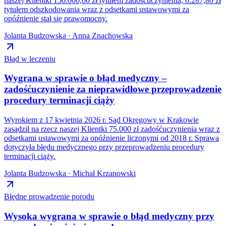
naszej Klientki 150.000,00 zł tytułem zadośćuczynienia, 6.287,80 zł
tytułem odszkodowania wraz z odsetkami ustawowymi za
opóźnienie stał się prawomocny.
Jolanta Budzowska · Anna Znachowska
Błąd w leczeniu
Wygrana w sprawie o błąd medyczny –
zadośćuczynienie za nieprawidłowe przeprowadzenie
procedury terminacji ciąży
Wyrokiem z 17 kwietnia 2026 r. Sąd Okręgowy w Krakowie
zasądził na rzecz naszej Klientki 75.000 zł zadośćuczynienia wraz z
odsetkami ustawowymi za opóźnienie liczonymi od 2018 r. Sprawa
dotyczyła błędu medycznego przy przeprowadzeniu procedury
terminacji ciąży.
Jolanta Budzowska · Michał Krzanowski
Błędne prowadzenie porodu
Wysoka wygrana w sprawie o błąd medyczny przy