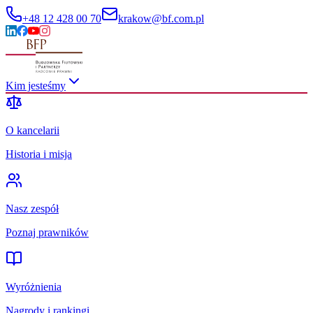
+48 12 428 00 70
krakow@bf.com.pl
Kim jesteśmy
O kancelarii
Historia i misja
Nasz zespół
Poznaj prawników
Wyróżnienia
Nagrody i rankingi