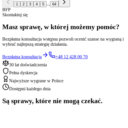
...
1
2
3
4
5
64
BFP
Skontaktuj się
Masz sprawę, w której możemy pomóc?
Bezpłatna konsultacja wstępna pozwoli ocenić szanse na wygraną i
wybrać najlepszą strategię działania.
Bezpłatna konsultacja
+48 12 428 00 70
30 lat doświadczenia
Pełna dyskrecja
Najwyższe wygrane w Polsce
Dostępni każdego dnia
Są sprawy, które nie mogą czekać.