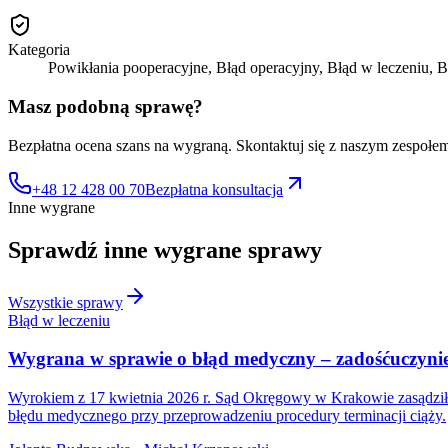
Kategoria
Powikłania pooperacyjne, Błąd operacyjny, Błąd w leczeniu, 
Masz podobną sprawę?
Bezpłatna ocena szans na wygraną. Skontaktuj się z naszym zespołe
+48 12 428 00 70
Bezpłatna konsultacja
Inne wygrane
Sprawdź inne
wygrane sprawy
Wszystkie sprawy
Błąd w leczeniu
Wygrana w sprawie o błąd medyczny – zadośćuczynien
Wyrokiem z 17 kwietnia 2026 r. Sąd Okręgowy w Krakowie zasądził n
błędu medycznego przy przeprowadzeniu procedury terminacji ciąży.