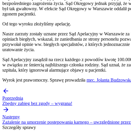
bezpośredniego zagrożenia życia. Sąd Okręgowy jednak przyjął, że wc
był tak gwałtowny. W efekcie Sąd Okręgowy w Warszawie oddalił po
zgonem pacjentki.
Od tego wyroku złożyliśmy apelację.
Nasze zarzuty zostały uznane przez Sąd Apelacyjny w Warszawie za t
opiniach biegłych, wskazał, że zaniedbania ze strony personelu pozwa
przywołał opinie ww. biegłych specjalistów, z których jednoznacznie
uratowanie życia.
Sąd Apelacyjny zasądził na rzecz każdego z powodów kwotę 100.000
w związku ze śmiercią najbliższego członka rodziny. Sąd uznał, że 
szpitala, który ignorował alarmujące objawy u pacjentki.
Wyrok jest prawomocny. Sprawę prowadziła
mec. Jolanta Budzowsk
Poprzednia
Zbędny zabieg bez zgody – wygrana!
Następny
Zażalenie na umorzenie postępowania karnego – uwzględnione przez
Szczegóły sprawy