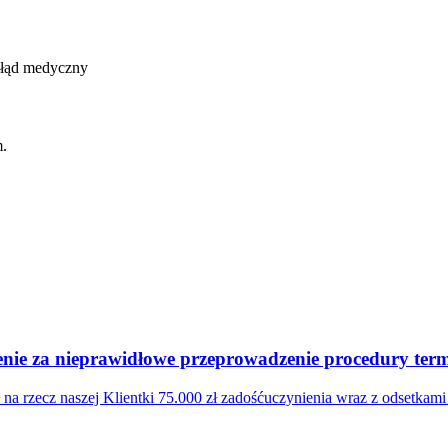
Błąd medyczny
m.
ie za nieprawidłowe przeprowadzenie procedury termi
a rzecz naszej Klientki 75.000 zł zadośćuczynienia wraz z odsetkam