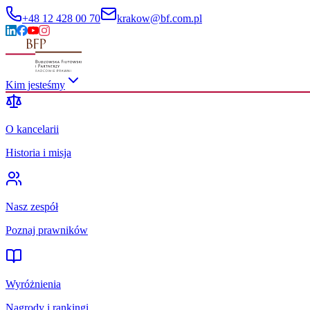
+48 12 428 00 70
krakow@bf.com.pl
Kim jesteśmy
O kancelarii
Historia i misja
Nasz zespół
Poznaj prawników
Wyróżnienia
Nagrody i rankingi