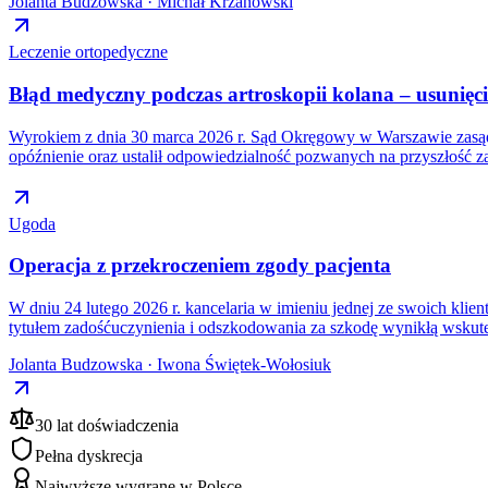
Jolanta Budzowska · Michał Krzanowski
Leczenie ortopedyczne
Błąd medyczny podczas artroskopii kolana – usunię
Wyrokiem z dnia 30 marca 2026 r. Sąd Okręgowy w Warszawie zasądz
opóźnienie oraz ustalił odpowiedzialność pozwanych na przyszłość 
Ugoda
Operacja z przekroczeniem zgody pacjenta
W dniu 24 lutego 2026 r. kancelaria w imieniu jednej ze swoich kli
tytułem zadośćuczynienia i odszkodowania za szkodę wynikłą wskut
Jolanta Budzowska · Iwona Świętek-Wołosiuk
30 lat doświadczenia
Pełna dyskrecja
Najwyższe wygrane w Polsce