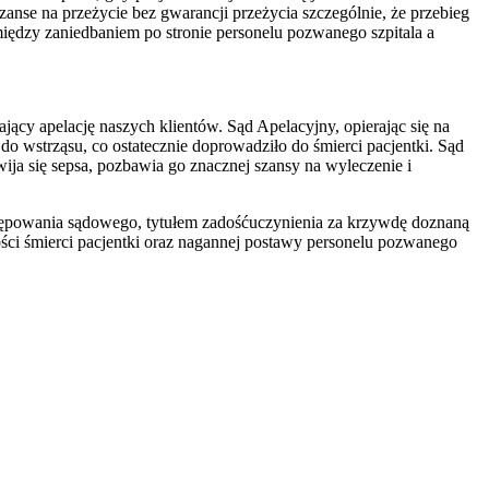
anse na przeżycie bez gwarancji przeżycia szczególnie, że przebieg
ędzy zaniedbaniem po stronie personelu pozwanego szpitala a
ący apelację naszych klientów. Sąd Apelacyjny, opierając się na
do wstrząsu, co ostatecznie doprowadziło do śmierci pacjentki. Sąd
wija się sepsa, pozbawia go znacznej szansy na wyleczenie i
tępowania sądowego, tytułem zadośćuczynienia za krzywdę doznaną
ości śmierci pacjentki oraz nagannej postawy personelu pozwanego