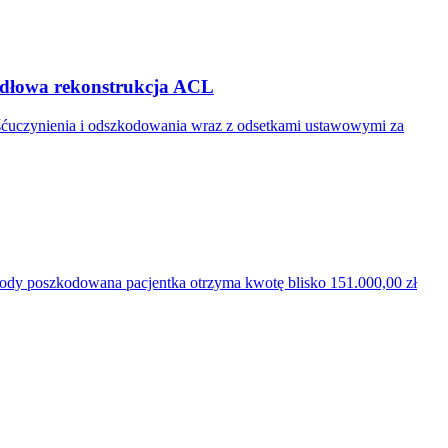
widłowa rekonstrukcja ACL
ośćuczynienia i odszkodowania wraz z odsetkami ustawowymi za
ugody poszkodowana pacjentka otrzyma kwotę blisko 151.000,00 zł