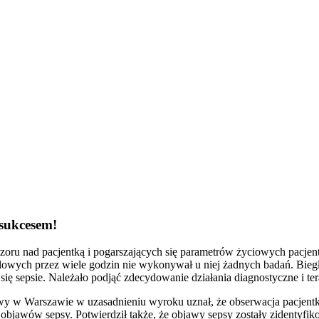
!
 sukcesem!
ru nad pacjentką i pogarszających się parametrów życiowych pacjen
lowych przez wiele godzin nie wykonywał u niej żadnych badań. Biegły 
 się sepsie. Należało podjąć zdecydowanie działania diagnostyczne i t
wy w Warszawie w uzasadnieniu wyroku uznał, że obserwacja pacjentk
 objawów sepsy. Potwierdził także, że objawy sepsy zostały zidentyfik