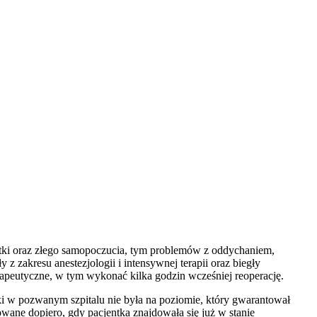
tki oraz złego samopoczucia, tym problemów z oddychaniem,
z zakresu anestezjologii i intensywnej terapii oraz biegły
erapeutyczne, w tym wykonać kilka godzin wcześniej reoperację.
i w pozwanym szpitalu nie była na poziomie, który gwarantował
owane dopiero, gdy pacjentka znajdowała się już w stanie