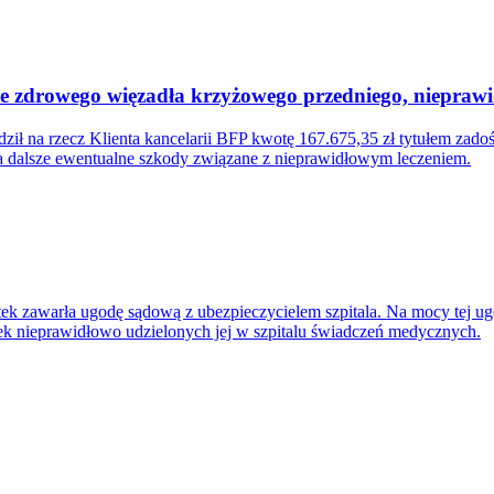
cie zdrowego więzadła krzyżowego przedniego, niepra
ił na rzecz Klienta kancelarii BFP kwotę 167.675,35 zł tytułem zad
za dalsze ewentualne szkody związane z nieprawidłowym leczeniem.
entek zawarła ugodę sądową z ubezpieczycielem szpitala. Na mocy tej 
ek nieprawidłowo udzielonych jej w szpitalu świadczeń medycznych.