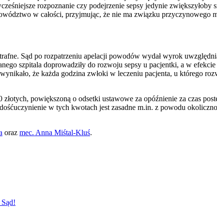
ześniejsze rozpoznanie czy podejrzenie sepsy jedynie zwiększyłoby sz
wództwo w całości, przyjmując, że nie ma związku przyczynowego mi
rafne. Sąd po rozpatrzeniu apelacji powodów wydał wyrok uwzględniaj
nego szpitala doprowadziły do rozwoju sepsy u pacjentki, a w efekcie 
 wynikało, że każda godzina zwłoki w leczeniu pacjenta, u którego roz
 złotych, powiększoną o odsetki ustawowe za opóźnienie za czas pos
zadośćuczynienie w tych kwotach jest zasadne m.in. z powodu okoliczn
a
oraz
mec. Anna Miśtal-Kluś
.
 Sąd!