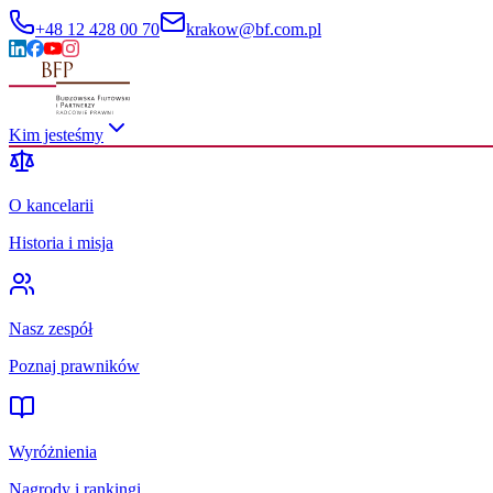
+48 12 428 00 70
krakow@bf.com.pl
Kim jesteśmy
O kancelarii
Historia i misja
Nasz zespół
Poznaj prawników
Wyróżnienia
Nagrody i rankingi