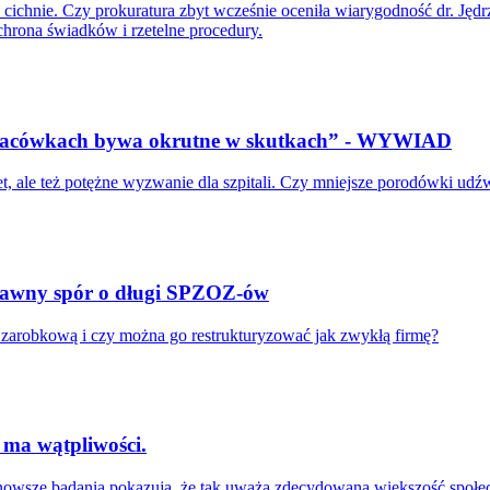
e cichnie. Czy prokuratura zbyt wcześnie oceniła wiarygodność dr. J
hrona świadków i rzetelne procedury.
 placówkach bywa okrutne w skutkach” - WYWIAD
t, ale też potężne wyzwanie dla szpitali. Czy mniejsze porodówki u
Prawny spór o długi SPZOZ-ów
ć zarobkową i czy można go restrukturyzować jak zwykłą firmę?
ma wątpliwości.
nowsze badania pokazują, że tak uważa zdecydowana większość społecze