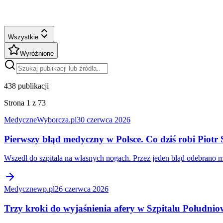
Wszystkie
Wyróżnione
438
publikacji
Strona 1 z 73
Medyczne
Wyborcza.pl
30 czerwca 2026
Pierwszy błąd medyczny w Polsce. Co dziś robi Piotr
Wszedł do szpitala na własnych nogach. Przez jeden błąd odebrano mu 
Medyczne
wp.pl
26 czerwca 2026
Trzy kroki do wyjaśnienia afery w Szpitalu Połudn