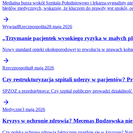
Medialna burza wokół Szpitala Południowego i lekarza-sygnalisty ni
błędów medycznych, wskazuje, że kluczem do prawdy jest spokój, oc
Wywiad
Rzeczpospolita
28 maja 2026
„Trzymanie pacjentek wysokiego ryzyka w małych
Nowy standard opieki okołoporodowej to rewolucja w prawach kobie
Rzeczpospolita
8 maja 2026
Czy restrukturyzacja szpitali uderzy w pacjentów? 
SPZOZ a przedsiębiorca: Czy szpital publiczny prowadzi działalnoś
Medyczne
3 maja 2026
Kryzys w ochronie zdrowia? Mecenas Budzowska nie 
Czy polska ochrona zdrowia faktycznie znajduje się w kryzysie? Naj