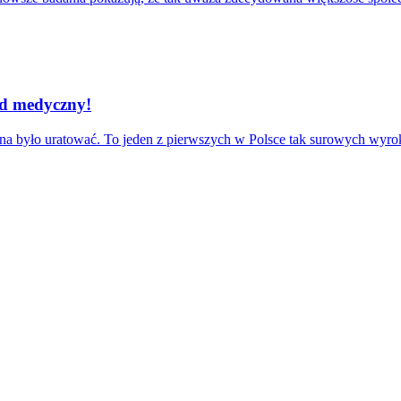
łąd medyczny!
można było uratować. To jeden z pierwszych w Polsce tak surowych w