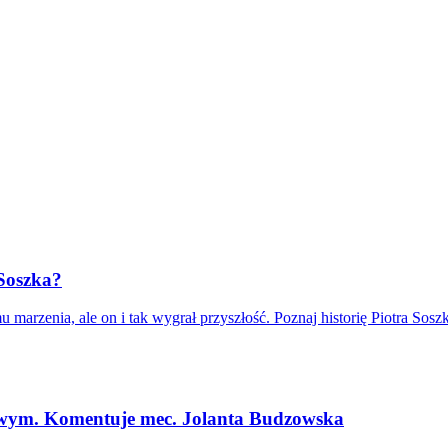
 Soszka?
marzenia, ale on i tak wygrał przyszłość. Poznaj historię Piotra Soszk
iowym. Komentuje mec. Jolanta Budzowska