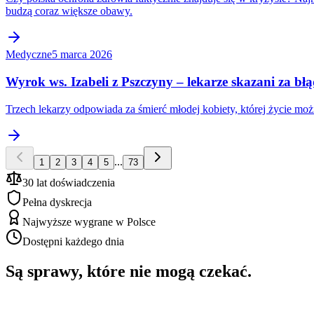
budzą coraz większe obawy.
Medyczne
5 marca 2026
Wyrok ws. Izabeli z Pszczyny – lekarze skazani za b
Trzech lekarzy odpowiada za śmierć młodej kobiety, której życie 
...
1
2
3
4
5
73
30 lat doświadczenia
Pełna dyskrecja
Najwyższe wygrane w Polsce
Dostępni każdego dnia
Są sprawy, które nie mogą czekać.