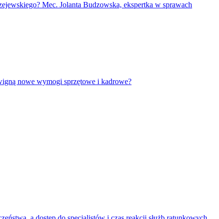
ędrzejewskiego? Mec. Jolanta Budzowska, ekspertka w sprawach
dźwigną nowe wymogi sprzętowe i kadrowe?
ństwa, a dostęp do specjalistów i czas reakcji służb ratunkowych