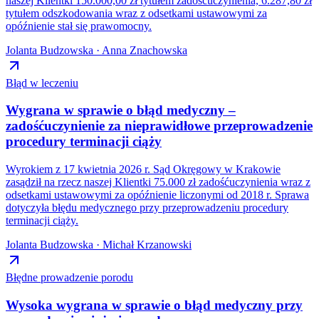
naszej Klientki 150.000,00 zł tytułem zadośćuczynienia, 6.287,80 zł
tytułem odszkodowania wraz z odsetkami ustawowymi za
opóźnienie stał się prawomocny.
Jolanta Budzowska · Anna Znachowska
Błąd w leczeniu
Wygrana w sprawie o błąd medyczny –
zadośćuczynienie za nieprawidłowe przeprowadzenie
procedury terminacji ciąży
Wyrokiem z 17 kwietnia 2026 r. Sąd Okręgowy w Krakowie
zasądził na rzecz naszej Klientki 75.000 zł zadośćuczynienia wraz z
odsetkami ustawowymi za opóźnienie liczonymi od 2018 r. Sprawa
dotyczyła błędu medycznego przy przeprowadzeniu procedury
terminacji ciąży.
Jolanta Budzowska · Michał Krzanowski
Błędne prowadzenie porodu
Wysoka wygrana w sprawie o błąd medyczny przy