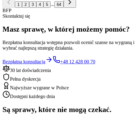
...
1
2
3
4
5
64
BFP
Skontaktuj się
Masz sprawę, w której możemy pomóc?
Bezpłatna konsultacja wstępna pozwoli ocenić szanse na wygraną i
wybrać najlepszą strategię działania.
Bezpłatna konsultacja
+48 12 428 00 70
30 lat doświadczenia
Pełna dyskrecja
Najwyższe wygrane w Polsce
Dostępni każdego dnia
Są sprawy, które nie mogą czekać.