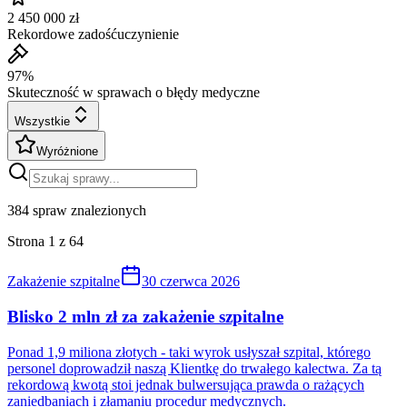
2 450 000 zł
Rekordowe zadośćuczynienie
97%
Skuteczność w sprawach o błędy medyczne
Wszystkie
Wyróżnione
384
spraw znalezionych
Strona
1
z
64
Zakażenie szpitalne
30 czerwca 2026
Blisko 2 mln zł za zakażenie szpitalne
Ponad 1,9 miliona złotych - taki wyrok usłyszał szpital, którego
personel doprowadził naszą Klientkę do trwałego kalectwa. Za tą
rekordową kwotą stoi jednak bulwersująca prawda o rażących
zaniedbaniach i złamaniu procedur medycznych.