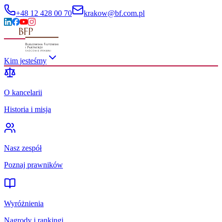
+48 12 428 00 70
krakow@bf.com.pl
Kim jesteśmy
O kancelarii
Historia i misja
Nasz zespół
Poznaj prawników
Wyróżnienia
Nagrody i rankingi