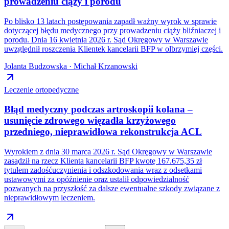
prowadzeniu ciąży i porodu
Po blisko 13 latach postępowania zapadł ważny wyrok w sprawie
dotyczącej błędu medycznego przy prowadzeniu ciąży bliźniaczej i
porodu. Dnia 16 kwietnia 2026 r. Sąd Okręgowy w Warszawie
uwzględnił roszczenia Klientek kancelarii BFP w olbrzymiej części.
Jolanta Budzowska · Michał Krzanowski
Leczenie ortopedyczne
Błąd medyczny podczas artroskopii kolana –
usunięcie zdrowego więzadła krzyżowego
przedniego, nieprawidłowa rekonstrukcja ACL
Wyrokiem z dnia 30 marca 2026 r. Sąd Okręgowy w Warszawie
zasądził na rzecz Klienta kancelarii BFP kwotę 167.675,35 zł
tytułem zadośćuczynienia i odszkodowania wraz z odsetkami
ustawowymi za opóźnienie oraz ustalił odpowiedzialność
pozwanych na przyszłość za dalsze ewentualne szkody związane z
nieprawidłowym leczeniem.