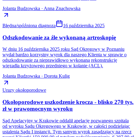
Jolanta Budzowska · Anna Znachowska
Błędna/spóźniona diagnoza
16 października 2025
Odszkodowanie za źle wykonaną artroskopię
W dniu 16 października 2025 roku Sąd Okręgowy w Poznaniu
wydał bardzo korzystny wyrok dla naszego Klienta w sprawie o
odszkodowanie za nieprawidłowo wykonaną rekonstrukcję
więzadła krzyżowego przedniego w kolanie (ACL).
Jolanta Budzowska · Dorota Kulig
Urazy okołoporodowe
Okołoporodowe uszkodzenie krocza - blisko 270 tys.
zł w prawomocnym wyroku
Sąd Apelacyjny w Krakowie oddalił apelację pozwanego szpitala
od wyroku Sądu Okręgowego w Krakowie, w całości podzielając
ustalenia Sądu I instancji. Tym samym wyrok zasądzający na rzecz