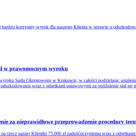
bardzo korzystny wyrok dla naszego Klienta w sprawie o odszkodowa
. zł w prawomocnym wyroku
wyroku Sądu Okręgowego w Krakowie, w całości podzielając ustalenia
łem odszkodowania wraz z odsetkami ustawowymi za opóźnienie stał się
ie za nieprawidłowe przeprowadzenie procedury termi
a rzecz naszej Klientki 75.000 zł zadośćuczynienia wraz z odsetkam