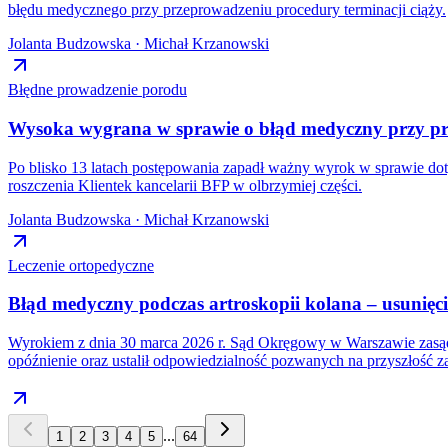
błędu medycznego przy przeprowadzeniu procedury terminacji ciąży.
Jolanta Budzowska · Michał Krzanowski
Błędne prowadzenie porodu
Wysoka wygrana w sprawie o błąd medyczny przy pr
Po blisko 13 latach postępowania zapadł ważny wyrok w sprawie do
roszczenia Klientek kancelarii BFP w olbrzymiej części.
Jolanta Budzowska · Michał Krzanowski
Leczenie ortopedyczne
Błąd medyczny podczas artroskopii kolana – usunię
Wyrokiem z dnia 30 marca 2026 r. Sąd Okręgowy w Warszawie zasądz
opóźnienie oraz ustalił odpowiedzialność pozwanych na przyszłość 
...
1
2
3
4
5
64