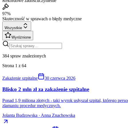
Rekordowe zadośćuczynienie
97%
Skuteczność w sprawach o błędy medyczne
Wszystkie
Wyróżnione
384
spraw znalezionych
Strona
1
z
64
Zakażenie szpitalne
30 czerwca 2026
Blisko 2 mln zł za zakażenie szpitalne
Ponad 1,9 miliona złotych - taki wyrok usłyszał szpital, którego pe
złamaniu procedur medycznych.
Jolanta Budzowska · Anna Znachowska