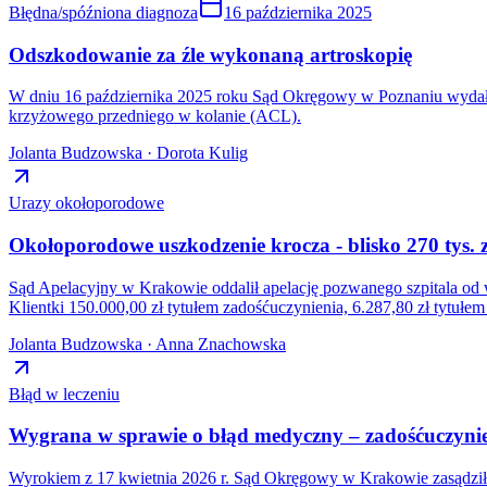
Błędna/spóźniona diagnoza
16 października 2025
Odszkodowanie za źle wykonaną artroskopię
W dniu 16 października 2025 roku Sąd Okręgowy w Poznaniu wydał 
krzyżowego przedniego w kolanie (ACL).
Jolanta Budzowska · Dorota Kulig
Urazy okołoporodowe
Okołoporodowe uszkodzenie krocza - blisko 270 tys
Sąd Apelacyjny w Krakowie oddalił apelację pozwanego szpitala od 
Klientki 150.000,00 zł tytułem zadośćuczynienia, 6.287,80 zł tytu
Jolanta Budzowska · Anna Znachowska
Błąd w leczeniu
Wygrana w sprawie o błąd medyczny – zadośćuczynien
Wyrokiem z 17 kwietnia 2026 r. Sąd Okręgowy w Krakowie zasądził n