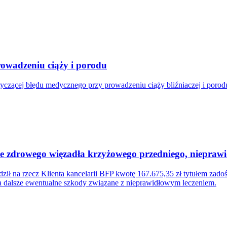
owadzeniu ciąży i porodu
tyczącej błędu medycznego przy prowadzeniu ciąży bliźniaczej i poro
cie zdrowego więzadła krzyżowego przedniego, niepra
ił na rzecz Klienta kancelarii BFP kwotę 167.675,35 zł tytułem zad
za dalsze ewentualne szkody związane z nieprawidłowym leczeniem.