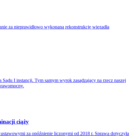
nie za nieprawidłowo wykonaną rekonstrukcję więzadła
 Sądu I instancji. Tym samym wyrok zasądzający na rzecz naszej
 prawomocny.
nacji ciąży
i ustawowymi za opóźnienie liczonymi od 2018 r. Sprawa dotyczyła