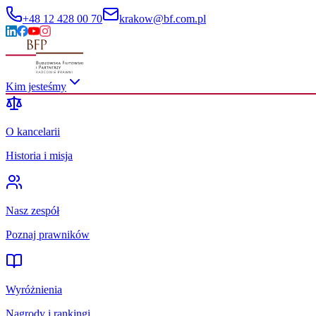
+48 12 428 00 70
krakow@bf.com.pl
Kim jesteśmy
O kancelarii
Historia i misja
Nasz zespół
Poznaj prawników
Wyróżnienia
Nagrody i rankingi