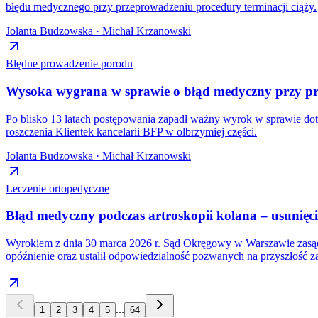
błędu medycznego przy przeprowadzeniu procedury terminacji ciąży.
Jolanta Budzowska · Michał Krzanowski
Błędne prowadzenie porodu
Wysoka wygrana w sprawie o błąd medyczny przy pr
Po blisko 13 latach postępowania zapadł ważny wyrok w sprawie do
roszczenia Klientek kancelarii BFP w olbrzymiej części.
Jolanta Budzowska · Michał Krzanowski
Leczenie ortopedyczne
Błąd medyczny podczas artroskopii kolana – usunię
Wyrokiem z dnia 30 marca 2026 r. Sąd Okręgowy w Warszawie zasądz
opóźnienie oraz ustalił odpowiedzialność pozwanych na przyszłość 
...
1
2
3
4
5
64