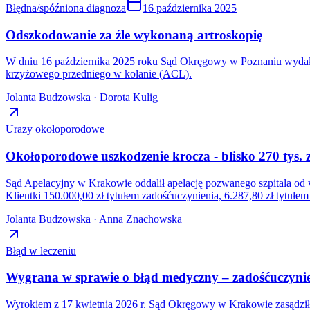
Błędna/spóźniona diagnoza
16 października 2025
Odszkodowanie za źle wykonaną artroskopię
W dniu 16 października 2025 roku Sąd Okręgowy w Poznaniu wydał 
krzyżowego przedniego w kolanie (ACL).
Jolanta Budzowska · Dorota Kulig
Urazy okołoporodowe
Okołoporodowe uszkodzenie krocza - blisko 270 tys
Sąd Apelacyjny w Krakowie oddalił apelację pozwanego szpitala od 
Klientki 150.000,00 zł tytułem zadośćuczynienia, 6.287,80 zł tytu
Jolanta Budzowska · Anna Znachowska
Błąd w leczeniu
Wygrana w sprawie o błąd medyczny – zadośćuczynien
Wyrokiem z 17 kwietnia 2026 r. Sąd Okręgowy w Krakowie zasądził n