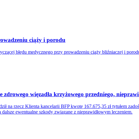
owadzeniu ciąży i porodu
tyczącej błędu medycznego przy prowadzeniu ciąży bliźniaczej i poro
cie zdrowego więzadła krzyżowego przedniego, niepra
ił na rzecz Klienta kancelarii BFP kwotę 167.675,35 zł tytułem zad
za dalsze ewentualne szkody związane z nieprawidłowym leczeniem.