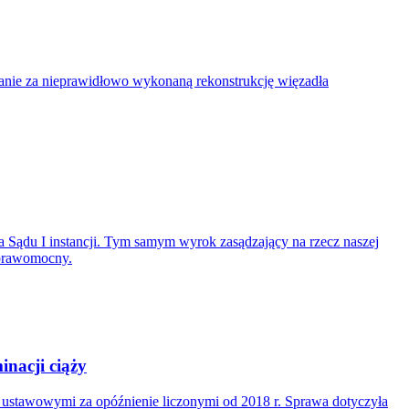
nie za nieprawidłowo wykonaną rekonstrukcję więzadła
 Sądu I instancji. Tym samym wyrok zasądzający na rzecz naszej
 prawomocny.
nacji ciąży
i ustawowymi za opóźnienie liczonymi od 2018 r. Sprawa dotyczyła