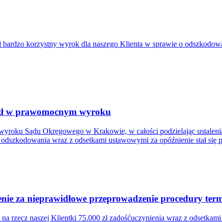
bardzo korzystny wyrok dla naszego Klienta w sprawie o odszkodowa
. zł w prawomocnym wyroku
wyroku Sądu Okręgowego w Krakowie, w całości podzielając ustalenia
łem odszkodowania wraz z odsetkami ustawowymi za opóźnienie stał się
ie za nieprawidłowe przeprowadzenie procedury termi
a rzecz naszej Klientki 75.000 zł zadośćuczynienia wraz z odsetkam