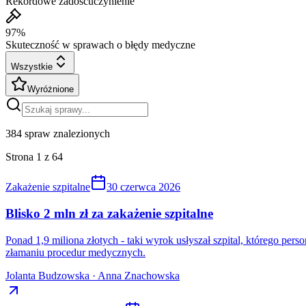
Rekordowe zadośćuczynienie
97%
Skuteczność w sprawach o błędy medyczne
Wszystkie
Wyróżnione
384
spraw znalezionych
Strona
1
z
64
Zakażenie szpitalne
30 czerwca 2026
Blisko 2 mln zł za zakażenie szpitalne
Ponad 1,9 miliona złotych - taki wyrok usłyszał szpital, którego pe
złamaniu procedur medycznych.
Jolanta Budzowska · Anna Znachowska