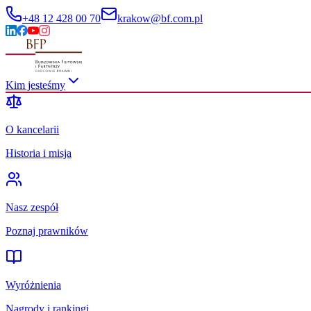
+48 12 428 00 70
krakow@bf.com.pl
Kim jesteśmy
O kancelarii
Historia i misja
Nasz zespół
Poznaj prawników
Wyróżnienia
Nagrody i rankingi