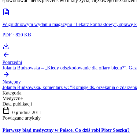
spowodować niebezpieczeństwo utraty zycia, cięzkiwego uszkodzenia 
W grudniowym wydaniu magazynu "Lekarz kontraktowy", sprawę k
PDF
·
820 KB
Poprzedni
Jolanta Budzowska – „Kiedy odszkodowanie dla ofiary błędu?”, Gaz
Następny
Jolanta Budzowska, komentarz w: "Komisje ds. orzekania o zdarzenia
Kategoria
Medyczne
Data publikacji
10 grudnia 2011
Powiązane artykuły
Pierwszy błąd medyczny w Polsce. Co dziś robi Piotr Soszka?