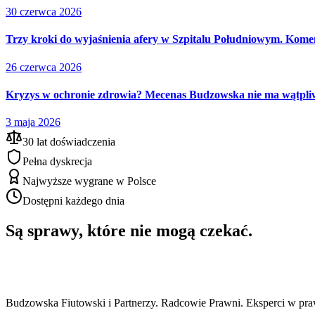
30 czerwca 2026
Trzy kroki do wyjaśnienia afery w Szpitalu Południowym. Kome
26 czerwca 2026
Kryzys w ochronie zdrowia? Mecenas Budzowska nie ma wątpliw
3 maja 2026
30 lat doświadczenia
Pełna dyskrecja
Najwyższe wygrane w Polsce
Dostępni każdego dnia
Są sprawy, które nie mogą czekać.
Budzowska Fiutowski i Partnerzy. Radcowie Prawni. Eksperci w pr