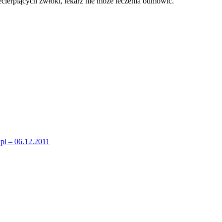
ecierpiących zwłoki, lekarz nie może leczenia odmówic.
.pl – 06.12.2011