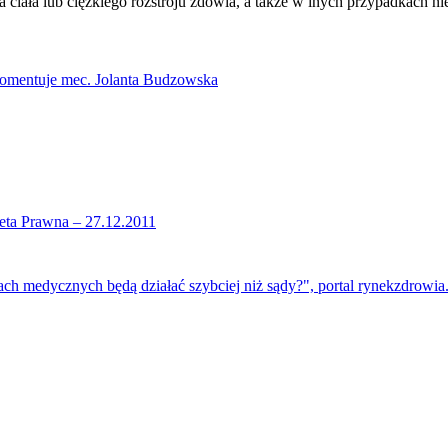
ciała lub cięzkiego rozstroju zdowia, a także w inych przypadkach ni
omentuje mec. Jolanta Budzowska
eta Prawna – 27.12.2011
ch medycznych będą działać szybciej niż sądy?", portal rynekzdrowia