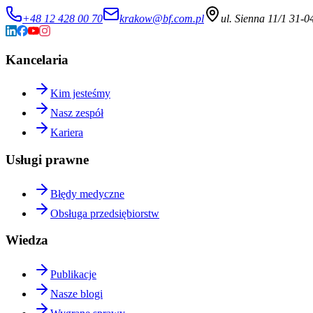
+48 12 428 00 70
krakow@bf.com.pl
ul. Sienna 11/1 31-
Kancelaria
Kim jesteśmy
Nasz zespół
Kariera
Usługi prawne
Błędy medyczne
Obsługa przedsiębiorstw
Wiedza
Publikacje
Nasze blogi