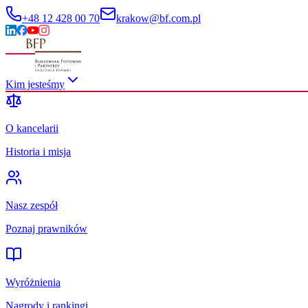
+48 12 428 00 70
krakow@bf.com.pl
Kim jesteśmy
O kancelarii
Historia i misja
Nasz zespół
Poznaj prawników
Wyróżnienia
Nagrody i rankingi