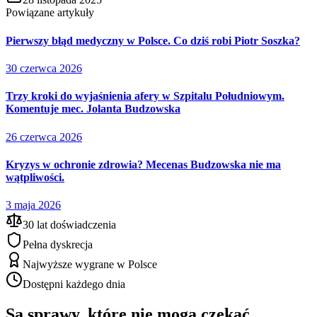
Powiązane artykuły
Pierwszy błąd medyczny w Polsce. Co dziś robi Piotr Soszka?
30 czerwca 2026
Trzy kroki do wyjaśnienia afery w Szpitalu Południowym.
Komentuje mec. Jolanta Budzowska
26 czerwca 2026
Kryzys w ochronie zdrowia? Mecenas Budzowska nie ma
wątpliwości.
3 maja 2026
30 lat doświadczenia
Pełna dyskrecja
Najwyższe wygrane w Polsce
Dostępni każdego dnia
Są sprawy, które nie mogą czekać.