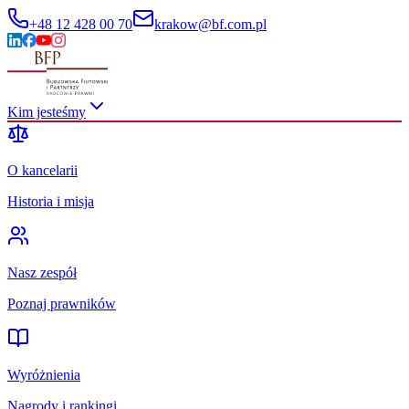
+48 12 428 00 70
krakow@bf.com.pl
Kim jesteśmy
O kancelarii
Historia i misja
Nasz zespół
Poznaj prawników
Wyróżnienia
Nagrody i rankingi