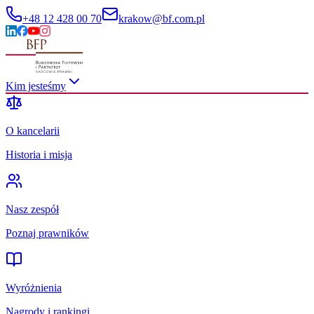
+48 12 428 00 70
krakow@bf.com.pl
Kim jesteśmy
O kancelarii
Historia i misja
Nasz zespół
Poznaj prawników
Wyróżnienia
Nagrody i rankingi