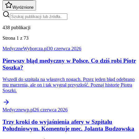
Wyróżnione
438
publikacji
Strona 1 z 73
Medyczne
Wyborcza.pl
30 czerwca 2026
Pierwszy błąd medyczny w Polsce. Co dziś robi Piotr
Soszka?
Wszedł do szpitala na własnych nogach. Przez jeden błąd odebrano
mu marzenia, ale on i tak wygrał przyszłość. Poznaj historię Piotra
Soszki.
Medyczne
wp.pl
26 czerwca 2026
Trzy kroki do wyjaśnienia afery w Szpitalu
Południowym. Komentuje mec. Jolanta Budzowska