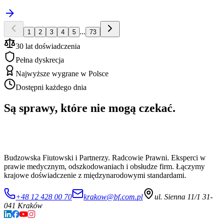
...
1
2
3
4
5
73
30 lat doświadczenia
Pełna dyskrecja
Najwyższe wygrane w Polsce
Dostępni każdego dnia
Są sprawy, które nie mogą czekać.
Budzowska Fiutowski i Partnerzy. Radcowie Prawni. Eksperci w
prawie medycznym, odszkodowaniach i obsłudze firm. Łączymy
krajowe doświadczenie z międzynarodowymi standardami.
+48 12 428 00 70
krakow@bf.com.pl
ul. Sienna 11/1 31-
041 Kraków