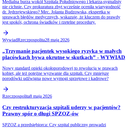
Medialna burza wokół Szpitala Południowego i lekarza-sygnalisty
nie cichnie. Czy prokuratura zbyt wcześnie oceniła wiarygodność
dr. Jędrzejewskiego? Mec. Jolanta Budzowska, ekspertka w
sprawach błędów medycznych, wskazuje, że kluczem do prawdy
jest spokój, ochrona świadków i rzetelne procedury.
Wywiad
Rzeczpospolita
28 maja 2026
„Trzymanie pacjentek wysokiego ryzyka w małych
placówkach bywa okrutne w skutkach” - WYWIAD
Nowy standard opieki okołoporodowej to rewolucja w prawach
kobiet, ale też potężne wyzwanie dla szpitali. Czy mniejsze
porodówki udźwigną nowe wymogi sprzętowe i kadrowe?
Rzeczpospolita
8 maja 2026
Czy restrukturyzacja szpitali uderzy w pacjentów?
Prawny spór o długi SPZOZ-ów
SPZOZ a przedsiębiorca: Czy szpital publiczny prowadzi