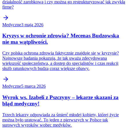
działalność zarobkową i czy można go restrukturyzować jak zwykłą
firmę?
Medyczne
3 maja 2026
Kryzys w ochronie zdrowia? Mecenas Budzowska
nie ma wątpliwości.
Czy polska ochrona zdrowia faktycznie znajduje się w kryzysie?
Najnowsze badania pokazują, że tak uważa zdecydowana
większość społeczeństwa, a dostęp do specjalistów i czas reakcji
służb ratunkowych budzą coraz większe obawy.
Medyczne
5 marca 2026
Wyrok ws. Izabeli z Pszczyny – lekarze skazani za
błąd medyczny!
Trzech lekarzy odpowiada za śmierć młodej kobiety, której życie
można było uratować. To jeden z pierwszych w Polsce tak
surowych wyroków wobec medyków.