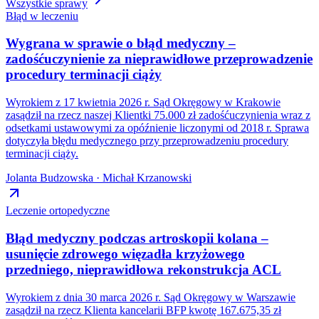
Wszystkie sprawy
Błąd w leczeniu
Wygrana w sprawie o błąd medyczny –
zadośćuczynienie za nieprawidłowe przeprowadzenie
procedury terminacji ciąży
Wyrokiem z 17 kwietnia 2026 r. Sąd Okręgowy w Krakowie
zasądził na rzecz naszej Klientki 75.000 zł zadośćuczynienia wraz z
odsetkami ustawowymi za opóźnienie liczonymi od 2018 r. Sprawa
dotyczyła błędu medycznego przy przeprowadzeniu procedury
terminacji ciąży.
Jolanta Budzowska · Michał Krzanowski
Leczenie ortopedyczne
Błąd medyczny podczas artroskopii kolana –
usunięcie zdrowego więzadła krzyżowego
przedniego, nieprawidłowa rekonstrukcja ACL
Wyrokiem z dnia 30 marca 2026 r. Sąd Okręgowy w Warszawie
zasądził na rzecz Klienta kancelarii BFP kwotę 167.675,35 zł