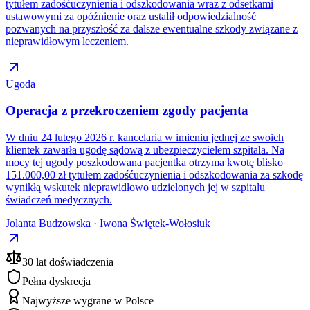
tytułem zadośćuczynienia i odszkodowania wraz z odsetkami
ustawowymi za opóźnienie oraz ustalił odpowiedzialność
pozwanych na przyszłość za dalsze ewentualne szkody związane z
nieprawidłowym leczeniem.
Ugoda
Operacja z przekroczeniem zgody pacjenta
W dniu 24 lutego 2026 r. kancelaria w imieniu jednej ze swoich
klientek zawarła ugodę sądową z ubezpieczycielem szpitala. Na
mocy tej ugody poszkodowana pacjentka otrzyma kwotę blisko
151.000,00 zł tytułem zadośćuczynienia i odszkodowania za szkodę
wynikłą wskutek nieprawidłowo udzielonych jej w szpitalu
świadczeń medycznych.
Jolanta Budzowska · Iwona Świętek-Wołosiuk
30 lat doświadczenia
Pełna dyskrecja
Najwyższe wygrane w Polsce