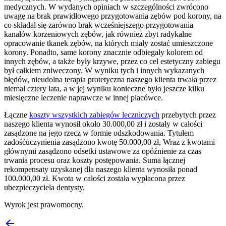
medycznych. W wydanych opiniach w szczególności zwrócono
uwagę na brak prawidłowego przygotowania zębów pod korony, na
co składał się zarówno brak wcześniejszego przygotowania
kanałów korzeniowych zębów, jak również zbyt radykalne
opracowanie tkanek zębów, na których miały zostać umieszczone
korony. Ponadto, same korony znacznie odbiegały kolorem od
innych zębów, a także były krzywe, przez co cel estetyczny zabiegu
był całkiem zniweczony. W wyniku tych i innych wykazanych
błędów, nieudolna terapia protetyczna naszego klienta trwała przez
niemal cztery lata, a w jej wyniku konieczne było jeszcze kilku
miesięczne leczenie naprawcze w innej placówce.
Łączne
koszty wszystkich zabiegów leczniczych
przebytych przez
naszego klienta wynosił około 30.000,00 zł i zostały w całości
zasądzone na jego rzecz w formie odszkodowania. Tytułem
zadośćuczynienia zasądzono kwotę 50.000,00 zł, Wraz z kwotami
głównymi zasądzono odsetki ustawowe za opóźnienie za czas
trwania procesu oraz koszty postępowania. Suma łącznej
rekompensaty uzyskanej dla naszego klienta wynosiła ponad
100.000,00 zł. Kwota w całości została wypłacona przez
ubezpieczyciela dentysty.
Wyrok jest prawomocny.