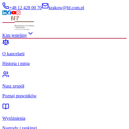
+48 12 428 00 70
krakow@bf.com.pl
Kim jesteśmy
O kancelarii
Historia i misja
Nasz zespół
Poznaj prawników
Wyróżnienia
Nagrody i rankingi