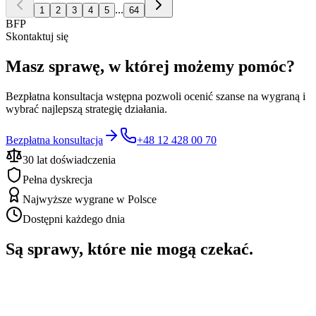
...
1
2
3
4
5
64
BFP
Skontaktuj się
Masz sprawę, w której możemy pomóc?
Bezpłatna konsultacja wstępna pozwoli ocenić szanse na wygraną i
wybrać najlepszą strategię działania.
Bezpłatna konsultacja
+48 12 428 00 70
30 lat doświadczenia
Pełna dyskrecja
Najwyższe wygrane w Polsce
Dostępni każdego dnia
Są sprawy, które nie mogą czekać.