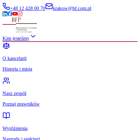
+48 12 428 00 70
krakow@bf.com.pl
Kim jesteśmy
O kancelarii
Historia i misja
Nasz zespół
Poznaj prawników
Wyróżnienia
Nagrody i rankingi