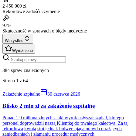
2 450 000 zł
Rekordowe zadośćuczynienie
97%
Skuteczność w sprawach o błędy medyczne
Wszystkie
Wyróżnione
384
spraw znalezionych
Strona
1
z
64
Zakażenie szpitalne
30 czerwca 2026
Blisko 2 mln zł za zakażenie szpitalne
Ponad 1,9 miliona złotych - taki wyrok usłyszał szpital, którego
personel doprowadził naszą Klientkę do trwałego kalectwa. Za tą
rekordową kwotą stoi jednak bulwersująca prawda o rażących
zaniedbaniach i złamaniu procedur medycznych.