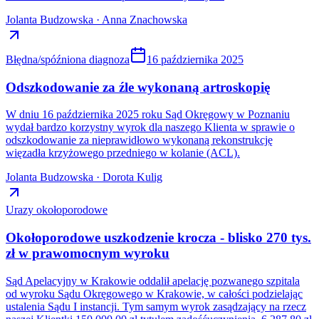
Jolanta Budzowska · Anna Znachowska
Błędna/spóźniona diagnoza
16 października 2025
Odszkodowanie za źle wykonaną artroskopię
W dniu 16 października 2025 roku Sąd Okręgowy w Poznaniu
wydał bardzo korzystny wyrok dla naszego Klienta w sprawie o
odszkodowanie za nieprawidłowo wykonaną rekonstrukcję
więzadła krzyżowego przedniego w kolanie (ACL).
Jolanta Budzowska · Dorota Kulig
Urazy okołoporodowe
Okołoporodowe uszkodzenie krocza - blisko 270 tys.
zł w prawomocnym wyroku
Sąd Apelacyjny w Krakowie oddalił apelację pozwanego szpitala
od wyroku Sądu Okręgowego w Krakowie, w całości podzielając
ustalenia Sądu I instancji. Tym samym wyrok zasądzający na rzecz