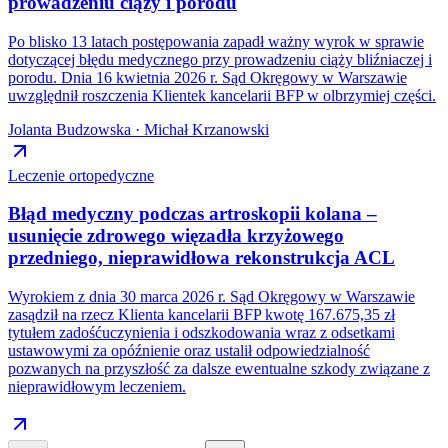
prowadzeniu ciąży i porodu
Po blisko 13 latach postępowania zapadł ważny wyrok w sprawie
dotyczącej błędu medycznego przy prowadzeniu ciąży bliźniaczej i
porodu. Dnia 16 kwietnia 2026 r. Sąd Okręgowy w Warszawie
uwzględnił roszczenia Klientek kancelarii BFP w olbrzymiej części.
Jolanta Budzowska · Michał Krzanowski
Leczenie ortopedyczne
Błąd medyczny podczas artroskopii kolana –
usunięcie zdrowego więzadła krzyżowego
przedniego, nieprawidłowa rekonstrukcja ACL
Wyrokiem z dnia 30 marca 2026 r. Sąd Okręgowy w Warszawie
zasądził na rzecz Klienta kancelarii BFP kwotę 167.675,35 zł
tytułem zadośćuczynienia i odszkodowania wraz z odsetkami
ustawowymi za opóźnienie oraz ustalił odpowiedzialność
pozwanych na przyszłość za dalsze ewentualne szkody związane z
nieprawidłowym leczeniem.