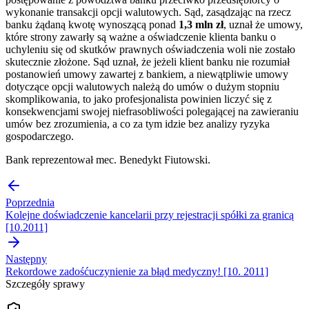
wykonanie transakcji opcji walutowych. Sąd, zasądzając na rzecz
banku żądaną kwotę wynoszącą ponad
1,3 mln zł
, uznał że umowy,
które strony zawarły są ważne a oświadczenie klienta banku o
uchyleniu się od skutków prawnych oświadczenia woli nie zostało
skutecznie złożone. Sąd uznał, że jeżeli klient banku nie rozumiał
postanowień umowy zawartej z bankiem, a niewątpliwie umowy
dotyczące opcji walutowych należą do umów o dużym stopniu
skomplikowania, to jako profesjonalista powinien liczyć się z
konsekwencjami swojej niefrasobliwości polegającej na zawieraniu
umów bez zrozumienia, a co za tym idzie bez analizy ryzyka
gospodarczego.
Bank reprezentował mec. Benedykt Fiutowski.
Poprzednia
Kolejne doświadczenie kancelarii przy rejestracji spółki za granicą
[10.2011]
Następny
Rekordowe zadośćuczynienie za błąd medyczny! [10. 2011]
Szczegóły sprawy