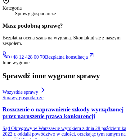
Kategoria
Sprawy gospodarcze
Masz podobną sprawę?
Bezpłatna ocena szans na wygraną. Skontaktuj się z naszym
zespołem.
+48 12 428 00 70
Bezpłatna konsultacja
Inne wygrane
Sprawdź inne
wygrane sprawy
Wszystkie sprawy
Sprawy gospodarcze
Roszczenie o naprawnienie szkody wyrządzonej
przez naruszenie prawa konkurencji
Sąd Okręgowy w Warszawie wyrokiem z dnia 28 października
2022 r. oddalił powództwo w całości, orzekając tym samym na