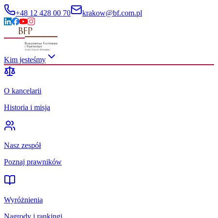
+48 12 428 00 70
krakow@bf.com.pl
Kim jesteśmy
O kancelarii
Historia i misja
Nasz zespół
Poznaj prawników
Wyróżnienia
Nagrody i rankingi