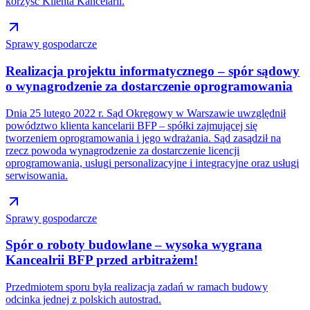
korzyść Klienta Kancelarii.
Sprawy gospodarcze
Realizacja projektu informatycznego – spór sądowy
o wynagrodzenie za dostarczenie oprogramowania
Dnia 25 lutego 2022 r. Sąd Okręgowy w Warszawie uwzględnił
powództwo klienta kancelarii BFP – spółki zajmującej się
tworzeniem oprogramowania i jego wdrażania. Sąd zasądził na
rzecz powoda wynagrodzenie za dostarczenie licencji
oprogramowania, usługi personalizacyjne i integracyjne oraz usługi
serwisowania.
Sprawy gospodarcze
Spór o roboty budowlane – wysoka wygrana
Kancealrii BFP przed arbitrażem!
Przedmiotem sporu była realizacja zadań w ramach budowy
odcinka jednej z polskich autostrad.