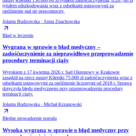
naszej Klientki 150.000,00 zł tytułem zadośćuczynienia, 6.287,80 zł
tytułem odszkodowania wraz z odsetkami ustawowymi za
opóźnienie stał się prawomocny.
Jolanta Budzowska · Anna Znachowska
Błąd w leczeniu
Wygrana w sprawie o błąd medyczny –
zadośćuczynienie za nieprawidłowe przeprowadzenie
procedury terminacji ciąży
Wyrokiem z 17 kwietnia 2026 r. Sąd Okręgowy w Krakowie
zasądził na rzecz naszej Klientki 75.000 zł zadośćuczynienia wraz z
odsetkami ustawowymi za opóźnienie liczonymi od 2018 r. Sprawa
dotyczyła błędu medycznego przy przeprowadzeniu procedury
terminacji ciąży.
Jolanta Budzowska · Michał Krzanowski
Błędne prowadzenie porodu
Wysoka wygrana w sprawie o błąd medyczny przy