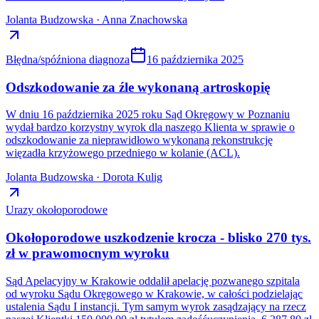
Jolanta Budzowska · Anna Znachowska
Błędna/spóźniona diagnoza
16 października 2025
Odszkodowanie za źle wykonaną artroskopię
W dniu 16 października 2025 roku Sąd Okręgowy w Poznaniu
wydał bardzo korzystny wyrok dla naszego Klienta w sprawie o
odszkodowanie za nieprawidłowo wykonaną rekonstrukcję
więzadła krzyżowego przedniego w kolanie (ACL).
Jolanta Budzowska · Dorota Kulig
Urazy okołoporodowe
Okołoporodowe uszkodzenie krocza - blisko 270 tys.
zł w prawomocnym wyroku
Sąd Apelacyjny w Krakowie oddalił apelację pozwanego szpitala
od wyroku Sądu Okręgowego w Krakowie, w całości podzielając
ustalenia Sądu I instancji. Tym samym wyrok zasądzający na rzecz