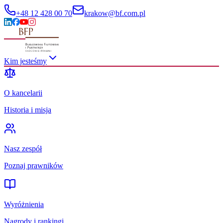
+48 12 428 00 70
krakow@bf.com.pl
Kim jesteśmy
O kancelarii
Historia i misja
Nasz zespół
Poznaj prawników
Wyróżnienia
Nagrody i rankingi