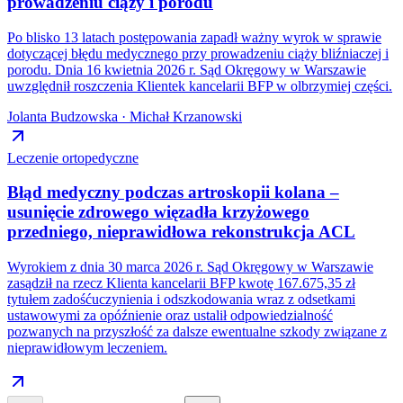
prowadzeniu ciąży i porodu
Po blisko 13 latach postępowania zapadł ważny wyrok w sprawie
dotyczącej błędu medycznego przy prowadzeniu ciąży bliźniaczej i
porodu. Dnia 16 kwietnia 2026 r. Sąd Okręgowy w Warszawie
uwzględnił roszczenia Klientek kancelarii BFP w olbrzymiej części.
Jolanta Budzowska · Michał Krzanowski
Leczenie ortopedyczne
Błąd medyczny podczas artroskopii kolana –
usunięcie zdrowego więzadła krzyżowego
przedniego, nieprawidłowa rekonstrukcja ACL
Wyrokiem z dnia 30 marca 2026 r. Sąd Okręgowy w Warszawie
zasądził na rzecz Klienta kancelarii BFP kwotę 167.675,35 zł
tytułem zadośćuczynienia i odszkodowania wraz z odsetkami
ustawowymi za opóźnienie oraz ustalił odpowiedzialność
pozwanych na przyszłość za dalsze ewentualne szkody związane z
nieprawidłowym leczeniem.