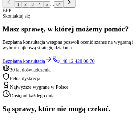
...
1
2
3
4
5
64
BFP
Skontaktuj się
Masz sprawę, w której możemy pomóc?
Bezpłatna konsultacja wstępna pozwoli ocenić szanse na wygraną i
wybrać najlepszą strategię działania.
Bezpłatna konsultacja
+48 12 428 00 70
30 lat doświadczenia
Pełna dyskrecja
Najwyższe wygrane w Polsce
Dostępni każdego dnia
Są sprawy, które nie mogą czekać.