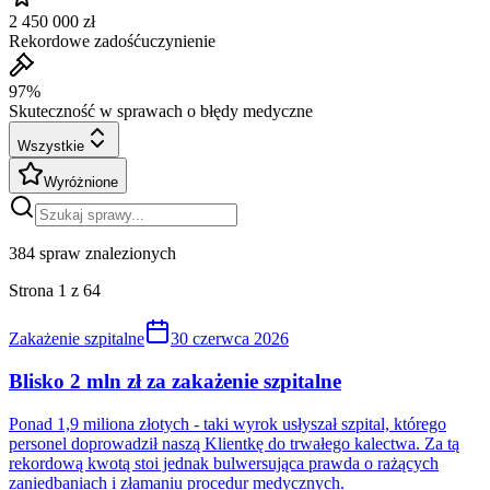
2 450 000 zł
Rekordowe zadośćuczynienie
97%
Skuteczność w sprawach o błędy medyczne
Wszystkie
Wyróżnione
384
spraw znalezionych
Strona
1
z
64
Zakażenie szpitalne
30 czerwca 2026
Blisko 2 mln zł za zakażenie szpitalne
Ponad 1,9 miliona złotych - taki wyrok usłyszał szpital, którego
personel doprowadził naszą Klientkę do trwałego kalectwa. Za tą
rekordową kwotą stoi jednak bulwersująca prawda o rażących
zaniedbaniach i złamaniu procedur medycznych.