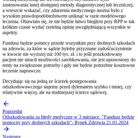
zastosowania innej dostępnej metody diagnostycznej lub leczniczej,
a wreszcie wskazać, czy zdarzenia medycznego można było z
wysokim prawdopodobieństwem uniknąć w razie modelowego
leczenia. Obawiam się, że nie będzie łatwo biegłym przy RPP w tak
krótkim czasie wydać rzetelną opinię uwzględniającą wszystkie te
aspekty.
Fundusz będzie pomocy przede wszystkim przy drobnych szkodach
na zdrowiu, za które w sądzie byłoby przyznane zadośćuczynienie
w kwocie nie wyższej niż 100 tys. zł. i to jeśli poszkodowany
pacjent nie utracił możliwości zarobkowania, nie jest uprawniony do
renty na zwiększone potrzeby i gdy nie będzie potrzebne kosztowne
leczenie naprawcze.
Decydując się na jedną ze ścieżek postępowania
odszkodowawczego stajemy przed dylematem szybko i mniej, czy
relatywnie więcej, ale na trudniejszej ścieżce sądowej.
Poprzedni
Odszkodowania za błędy medyczne w 3 miesiące. "Fundusz będzie
pomocny przy drobnych szkodach"- Rynek Zdrowia 21.01.2024
Następny