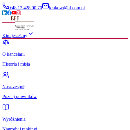
+48 12 428 00 70
krakow@bf.com.pl
Kim jesteśmy
O kancelarii
Historia i misja
Nasz zespół
Poznaj prawników
Wyróżnienia
Nagrody i rankingi