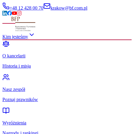
+48 12 428 00 70
krakow@bf.com.pl
Kim jesteśmy
O kancelarii
Historia i misja
Nasz zespół
Poznaj prawników
Wyróżnienia
Nagrody i rankingi