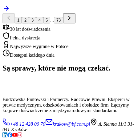
...
1
2
3
4
5
73
30 lat doświadczenia
Pełna dyskrecja
Najwyższe wygrane w Polsce
Dostępni każdego dnia
Są sprawy, które nie mogą czekać.
Budzowska Fiutowski i Partnerzy. Radcowie Prawni. Eksperci w
prawie medycznym, odszkodowaniach i obsłudze firm. Łączymy
krajowe doświadczenie z międzynarodowymi standardami.
+48 12 428 00 70
krakow@bf.com.pl
ul. Sienna 11/1 31-
041 Kraków