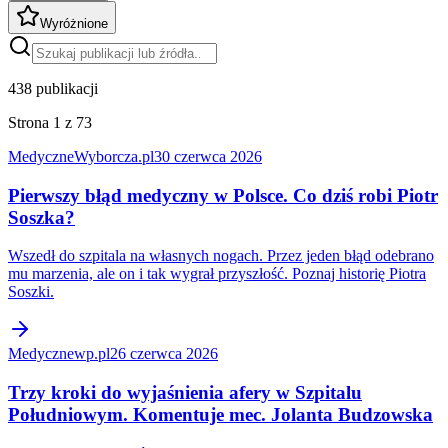
Wyróżnione
438
publikacji
Strona 1 z 73
Medyczne
Wyborcza.pl
30 czerwca 2026
Pierwszy błąd medyczny w Polsce. Co dziś robi Piotr
Soszka?
Wszedł do szpitala na własnych nogach. Przez jeden błąd odebrano
mu marzenia, ale on i tak wygrał przyszłość. Poznaj historię Piotra
Soszki.
Medyczne
wp.pl
26 czerwca 2026
Trzy kroki do wyjaśnienia afery w Szpitalu
Południowym. Komentuje mec. Jolanta Budzowska