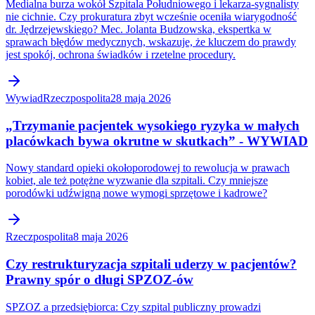
Medialna burza wokół Szpitala Południowego i lekarza-sygnalisty
nie cichnie. Czy prokuratura zbyt wcześnie oceniła wiarygodność
dr. Jędrzejewskiego? Mec. Jolanta Budzowska, ekspertka w
sprawach błędów medycznych, wskazuje, że kluczem do prawdy
jest spokój, ochrona świadków i rzetelne procedury.
Wywiad
Rzeczpospolita
28 maja 2026
„Trzymanie pacjentek wysokiego ryzyka w małych
placówkach bywa okrutne w skutkach” - WYWIAD
Nowy standard opieki okołoporodowej to rewolucja w prawach
kobiet, ale też potężne wyzwanie dla szpitali. Czy mniejsze
porodówki udźwigną nowe wymogi sprzętowe i kadrowe?
Rzeczpospolita
8 maja 2026
Czy restrukturyzacja szpitali uderzy w pacjentów?
Prawny spór o długi SPZOZ-ów
SPZOZ a przedsiębiorca: Czy szpital publiczny prowadzi