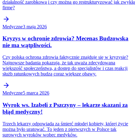
działalność zarobkową i czy można go restrukturyzować jak zwykłą
firmę?
Medyczne
3 maja 2026
Kryzys w ochronie zdrowia? Mecenas Budzowska
nie ma wątpliwości.
Czy polska ochrona zdrowia faktycznie znajduje się w kryzysie?
Najnowsze badania pokazują, że tak uważa zdecydowana
większość społeczeństwa, a dostęp do specjalistów i czas reakcji
służb ratunkowych budzą coraz większe obawy.
Medyczne
5 marca 2026
Wyrok ws. Izabeli z Pszczyny – lekarze skazani za
błąd medyczny!
Trzech lekarzy odpowiada za śmierć młodej kobiety, której życie
można było uratować. To jeden z pierwszych w Polsce tak
surowych wyroków wobec medyków.