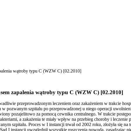
apalenia wątroby typu C (WZW C) [02.2010]
irusem zapalenia wątroby typu C (WZW C) [02.2010]
z wadliwie przeprowadzonym leczeniem oraz zakażeniem w trakcie hosp
 w pozwanym szpitalu po przeprowadzonej u niego operacji uwolnienia
ywiony pozajelitowo za pomocą cewnika centralnego. W trakcie post
eriami, a zakażenia te miały wpływ na przebieg choroby i leczenie p
m szpitalu. Proces w I instancji trwał od 2002 roku, złożyła się na
Sąd I instancji uwzględnił wszystkie roszczenia powoda, zasądzając 