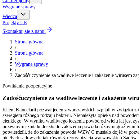
Co oferujemy
Wygrane sprawy
Wiedza
Projekty UE
Skontaktuj się z nami
Strona główna
/
Strona główna
/
Wygrane sprawy
/
Zadośćuczynienie za wadliwe leczenie i zakażenie wirusem z
Powikłania pooperacyjne
Zadośćuczynienie za wadliwe leczenie i zakażenie w
Klient Kancelarii pozwał jeden z warszawskich szpitali w związku 
szeregiem różnego rodzaju bakterii. Nienależyta opieka nad powodem
cienkiego. W wyniku wadliwego leczenia powód od wielu lat jest ż
pozwanym szpitalu doszło do zakażenia powoda różnymi groźnymi bakt
potwierdzili, że do zakażenia powoda WZW C musiało dojść w pozwany
biegłych sądowych, jak również reorganizacja warszawskich Sądów. 