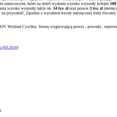
mi ustawowymi, które na dzień wydania wyroku wynosiły kolejne
180 
ania wyroku wynosiły także ok.
34 tys. zł
oraz prawie
3 tys. zł
miesięcz
 na przyszłość. Zgodnie z wyrokiem kwoty miesięcznej renty również
Wydział Cywilny. Stronę wygrywającą proces - powoda - reprezent
u [03.2010]
m.