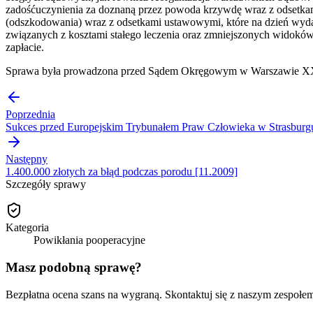
zadośćuczynienia za doznaną przez powoda krzywdę wraz z odsetka
(odszkodowania) wraz z odsetkami ustawowymi, które na dzień wyd
związanych z kosztami stałego leczenia oraz zmniejszonych widoków
zapłacie.
Sprawa była prowadzona przed Sądem Okręgowym w Warszawie XXIV 
Poprzednia
Sukces przed Europejskim Trybunałem Praw Człowieka w Strasburg
Następny
1.400.000 złotych za błąd podczas porodu [11.2009]
Szczegóły sprawy
Kategoria
Powikłania pooperacyjne
Masz podobną sprawę?
Bezpłatna ocena szans na wygraną. Skontaktuj się z naszym zespołe