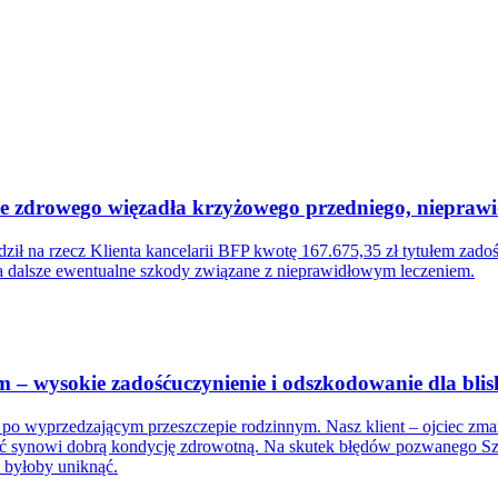
cie zdrowego więzadła krzyżowego przedniego, niepra
ił na rzecz Klienta kancelarii BFP kwotę 167.675,35 zł tytułem zad
za dalsze ewentualne szkody związane z nieprawidłowym leczeniem.
 – wysokie zadośćuczynienie i odszkodowanie dla blis
po wyprzedzającym przeszczepie rodzinnym. Nasz klient – ojciec zmar
synowi dobrą kondycję zdrowotną. Na skutek błędów pozwanego Szpita
 byłoby uniknąć.