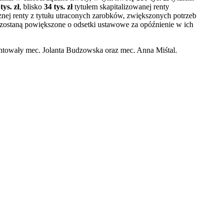
tys. zł
, blisko
34 tys. zł
tytułem skapitalizowanej renty
nej renty z tytułu utraconych zarobków, zwiększonych potrzeb
 zostaną powiększone o odsetki ustawowe za opóźnienie w ich
owały mec. Jolanta Budzowska oraz mec. Anna Miśtal.