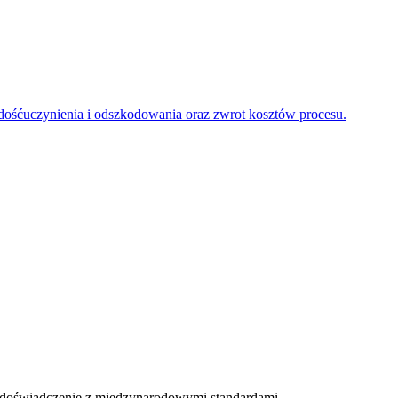
adośćuczynienia i odszkodowania oraz zwrot kosztów procesu.
 doświadczenie z międzynarodowymi standardami.