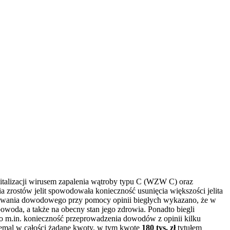
italizacji wirusem zapalenia wątroby typu C (WZW C) oraz
 zrostów jelit spowodowała konieczność usunięcia większości jelita
ępowania dowodowego przy pomocy opinii biegłych wykazano, że w
owoda, a także na obecny stan jego zdrowia. Ponadto biegli
 to m.in. konieczność przeprowadzenia dowodów z opinii kilku
niemal w całości żądane kwoty, w tym kwotę
180 tys. zł
tytułem