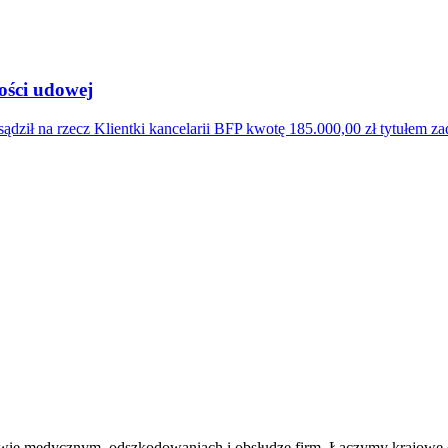
ości udowej
ądził na rzecz Klientki kancelarii BFP kwotę 185.000,00 zł tytułem z
awie medycznym, odszkodowaniach i obsłudze firm. Łączymy krajowe