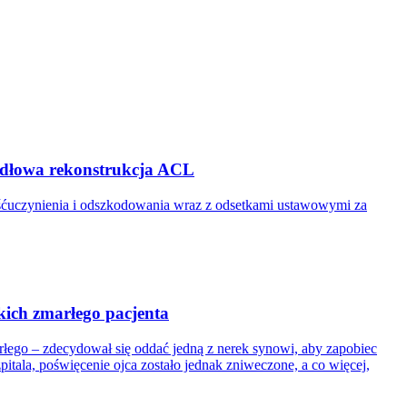
widłowa rekonstrukcja ACL
ośćuczynienia i odszkodowania wraz z odsetkami ustawowymi za
kich zmarłego pacjenta
łego – zdecydował się oddać jedną z nerek synowi, aby zapobiec
la, poświęcenie ojca zostało jednak zniweczone, a co więcej,