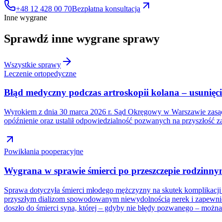
+48 12 428 00 70
Bezpłatna konsultacja
Inne wygrane
Sprawdź inne
wygrane sprawy
Wszystkie sprawy
Leczenie ortopedyczne
Błąd medyczny podczas artroskopii kolana – usunię
Wyrokiem z dnia 30 marca 2026 r. Sąd Okręgowy w Warszawie zasądz
opóźnienie oraz ustalił odpowiedzialność pozwanych na przyszłość 
Powikłania pooperacyjne
Wygrana w sprawie śmierci po przeszczepie rodzinnym
Sprawa dotyczyła śmierci młodego mężczyzny na skutek komplikacji 
przyszłym dializom spowodowanym niewydolnością nerek i zapewnić 
doszło do śmierci syna, której – gdyby nie błędy pozwanego – można