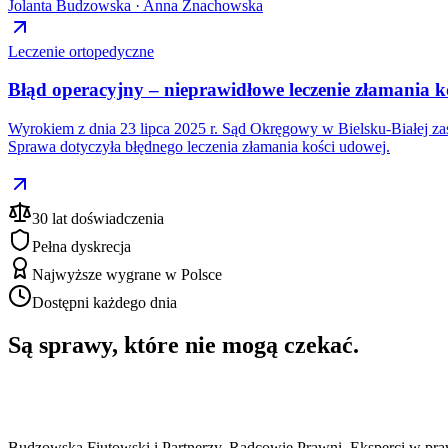
Jolanta Budzowska · Anna Znachowska
Leczenie ortopedyczne
Błąd operacyjny – nieprawidłowe leczenie złamania k
Wyrokiem z dnia 23 lipca 2025 r. Sąd Okręgowy w Bielsku-Białej zas
Sprawa dotyczyła błędnego leczenia złamania kości udowej.
30 lat doświadczenia
Pełna dyskrecja
Najwyższe wygrane w Polsce
Dostępni każdego dnia
Są sprawy, które nie mogą czekać.
Budzowska Fiutowski i Partnerzy. Radcowie Prawni. Eksperci w pr