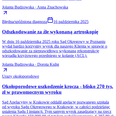
Jolanta Budzowska · Anna Znachowska
Błędna/spóźniona diagnoza
16 października 2025
Odszkodowanie za źle wykonaną artroskopię
W dniu 16 października 2025 roku Sąd Okręgowy w Poznaniu
wydał bardzo korzystny wyrok dla naszego Klienta w sprawie o
odszkodowanie za nieprawidłowo wykonaną rekonstrukcję
więzadła krzyżowego przedniego w kolanie (ACL).
Jolanta Budzowska · Dorota Kulig
Urazy okołoporodowe
Okołoporodowe uszkodzenie krocza - blisko 270 tys.
zł w prawomocnym wyroku
Sąd Apelacyjny w Krakowie oddalił apelację pozwanego szpitala
od wyroku Sądu Okręgowego w Krakowie, w całości podzielając
ustalenia Sądu I instancji. Tym samym wyrok zasądzający na rzecz