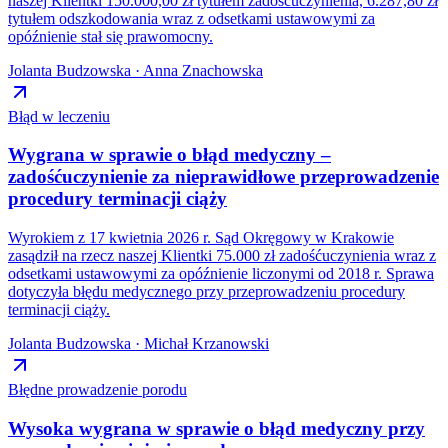
naszej Klientki 150.000,00 zł tytułem zadośćuczynienia, 6.287,80 zł
tytułem odszkodowania wraz z odsetkami ustawowymi za
opóźnienie stał się prawomocny.
Jolanta Budzowska · Anna Znachowska
Błąd w leczeniu
Wygrana w sprawie o błąd medyczny –
zadośćuczynienie za nieprawidłowe przeprowadzenie
procedury terminacji ciąży
Wyrokiem z 17 kwietnia 2026 r. Sąd Okręgowy w Krakowie
zasądził na rzecz naszej Klientki 75.000 zł zadośćuczynienia wraz z
odsetkami ustawowymi za opóźnienie liczonymi od 2018 r. Sprawa
dotyczyła błędu medycznego przy przeprowadzeniu procedury
terminacji ciąży.
Jolanta Budzowska · Michał Krzanowski
Błędne prowadzenie porodu
Wysoka wygrana w sprawie o błąd medyczny przy