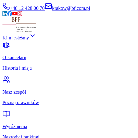
+48 12 428 00 70
krakow@bf.com.pl
Kim jesteśmy
O kancelarii
Historia i misja
Nasz zespół
Poznaj prawników
Wyróżnienia
Nagrody i rankingi