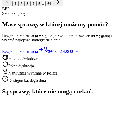
...
1
2
3
4
5
64
BFP
Skontaktuj się
Masz sprawę, w której możemy pomóc?
Bezpłatna konsultacja wstępna pozwoli ocenić szanse na wygraną i
wybrać najlepszą strategię działania.
Bezpłatna konsultacja
+48 12 428 00 70
30 lat doświadczenia
Pełna dyskrecja
Najwyższe wygrane w Polsce
Dostępni każdego dnia
Są sprawy, które nie mogą czekać.