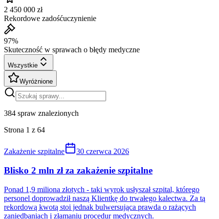
2 450 000 zł
Rekordowe zadośćuczynienie
97%
Skuteczność w sprawach o błędy medyczne
Wszystkie
Wyróżnione
384
spraw znalezionych
Strona
1
z
64
Zakażenie szpitalne
30 czerwca 2026
Blisko 2 mln zł za zakażenie szpitalne
Ponad 1,9 miliona złotych - taki wyrok usłyszał szpital, którego
personel doprowadził naszą Klientkę do trwałego kalectwa. Za tą
rekordową kwotą stoi jednak bulwersująca prawda o rażących
zaniedbaniach i złamaniu procedur medycznych.