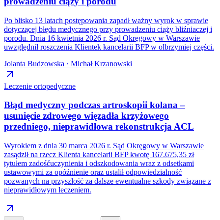
prowadzeniu ciąży i porodu
Po blisko 13 latach postępowania zapadł ważny wyrok w sprawie
dotyczącej błędu medycznego przy prowadzeniu ciąży bliźniaczej i
porodu. Dnia 16 kwietnia 2026 r. Sąd Okręgowy w Warszawie
uwzględnił roszczenia Klientek kancelarii BFP w olbrzymiej części.
Jolanta Budzowska · Michał Krzanowski
Leczenie ortopedyczne
Błąd medyczny podczas artroskopii kolana –
usunięcie zdrowego więzadła krzyżowego
przedniego, nieprawidłowa rekonstrukcja ACL
Wyrokiem z dnia 30 marca 2026 r. Sąd Okręgowy w Warszawie
zasądził na rzecz Klienta kancelarii BFP kwotę 167.675,35 zł
tytułem zadośćuczynienia i odszkodowania wraz z odsetkami
ustawowymi za opóźnienie oraz ustalił odpowiedzialność
pozwanych na przyszłość za dalsze ewentualne szkody związane z
nieprawidłowym leczeniem.