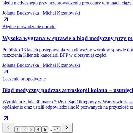
błędu medycznego przy przeprowadzeniu procedury terminacji ciąży.
Jolanta Budzowska · Michał Krzanowski
Błędne prowadzenie porodu
Wysoka wygrana w sprawie o błąd medyczny przy pr
Po blisko 13 latach postępowania zapadł ważny wyrok w sprawie do
roszczenia Klientek kancelarii BFP w olbrzymiej części.
Jolanta Budzowska · Michał Krzanowski
Leczenie ortopedyczne
Błąd medyczny podczas artroskopii kolana – usunię
Wyrokiem z dnia 30 marca 2026 r. Sąd Okręgowy w Warszawie zasądz
opóźnienie oraz ustalił odpowiedzialność pozwanych na przyszłość 
...
1
2
3
4
5
64