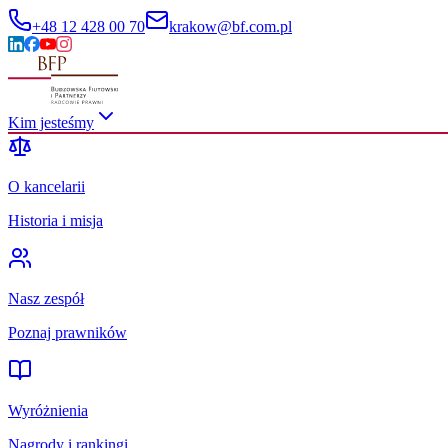
+48 12 428 00 70
krakow@bf.com.pl
Kim jesteśmy
O kancelarii
Historia i misja
Nasz zespół
Poznaj prawników
Wyróżnienia
Nagrody i rankingi