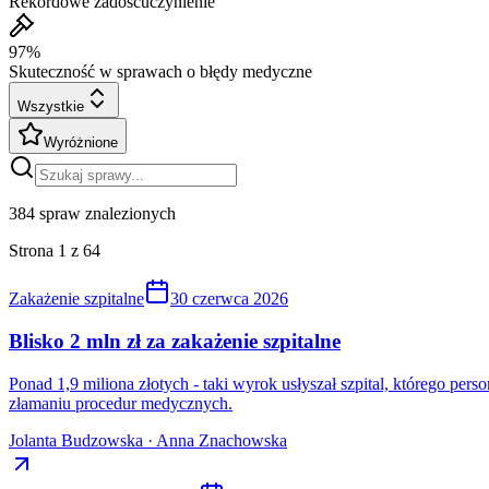
Rekordowe zadośćuczynienie
97%
Skuteczność w sprawach o błędy medyczne
Wszystkie
Wyróżnione
384
spraw znalezionych
Strona
1
z
64
Zakażenie szpitalne
30 czerwca 2026
Blisko 2 mln zł za zakażenie szpitalne
Ponad 1,9 miliona złotych - taki wyrok usłyszał szpital, którego pe
złamaniu procedur medycznych.
Jolanta Budzowska · Anna Znachowska