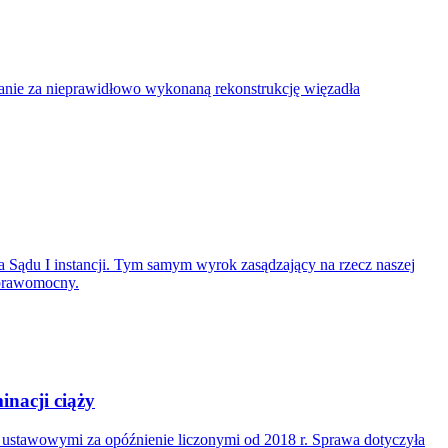
nie za nieprawidłowo wykonaną rekonstrukcję więzadła
 Sądu I instancji. Tym samym wyrok zasądzający na rzecz naszej
 prawomocny.
nacji ciąży
i ustawowymi za opóźnienie liczonymi od 2018 r. Sprawa dotyczyła