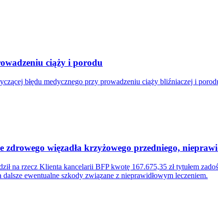
owadzeniu ciąży i porodu
tyczącej błędu medycznego przy prowadzeniu ciąży bliźniaczej i poro
cie zdrowego więzadła krzyżowego przedniego, niepra
ił na rzecz Klienta kancelarii BFP kwotę 167.675,35 zł tytułem zad
za dalsze ewentualne szkody związane z nieprawidłowym leczeniem.