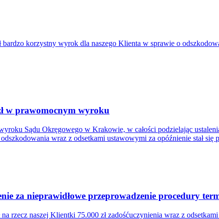
bardzo korzystny wyrok dla naszego Klienta w sprawie o odszkodowa
. zł w prawomocnym wyroku
wyroku Sądu Okręgowego w Krakowie, w całości podzielając ustalenia
łem odszkodowania wraz z odsetkami ustawowymi za opóźnienie stał się
ie za nieprawidłowe przeprowadzenie procedury termi
a rzecz naszej Klientki 75.000 zł zadośćuczynienia wraz z odsetkam