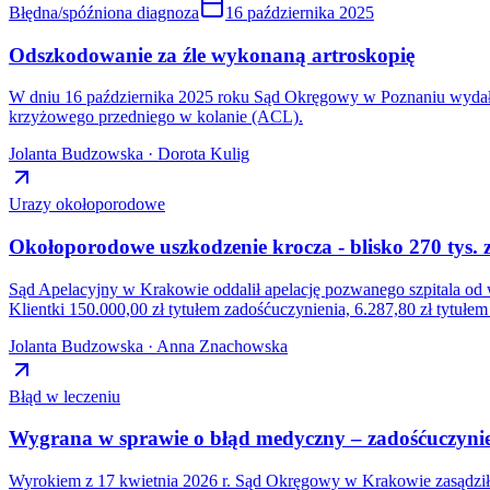
Błędna/spóźniona diagnoza
16 października 2025
Odszkodowanie za źle wykonaną artroskopię
W dniu 16 października 2025 roku Sąd Okręgowy w Poznaniu wydał 
krzyżowego przedniego w kolanie (ACL).
Jolanta Budzowska · Dorota Kulig
Urazy okołoporodowe
Okołoporodowe uszkodzenie krocza - blisko 270 tys
Sąd Apelacyjny w Krakowie oddalił apelację pozwanego szpitala od 
Klientki 150.000,00 zł tytułem zadośćuczynienia, 6.287,80 zł tytu
Jolanta Budzowska · Anna Znachowska
Błąd w leczeniu
Wygrana w sprawie o błąd medyczny – zadośćuczynien
Wyrokiem z 17 kwietnia 2026 r. Sąd Okręgowy w Krakowie zasądził n