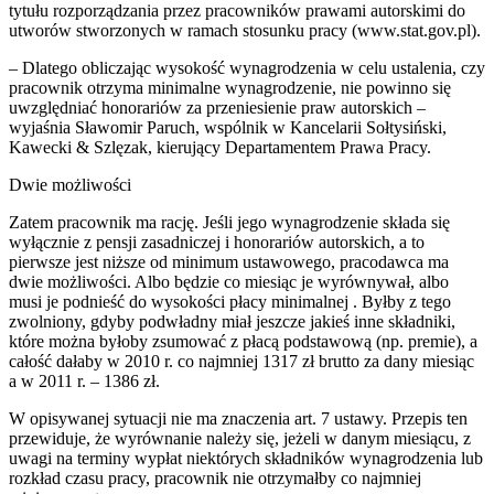
tytułu rozporządzania przez pracowników prawami autorskimi do
utworów stworzonych w ramach stosunku pracy (www.stat.gov.pl).
– Dlatego obliczając wysokość wynagrodzenia w celu ustalenia, czy
pracownik otrzyma minimalne wynagrodzenie, nie powinno się
uwzględniać honorariów za przeniesienie praw autorskich –
wyjaśnia Sławomir Paruch, wspólnik w Kancelarii Sołtysiński,
Kawecki & Szlęzak, kierujący Departamentem Prawa Pracy.
Dwie możliwości
Zatem pracownik ma rację. Jeśli jego wynagrodzenie składa się
wyłącznie z pensji zasadniczej i honorariów autorskich, a to
pierwsze jest niższe od minimum ustawowego, pracodawca ma
dwie możliwości. Albo będzie co miesiąc je wyrównywał, albo
musi je podnieść do wysokości płacy minimalnej . Byłby z tego
zwolniony, gdyby podwładny miał jeszcze jakieś inne składniki,
które można byłoby zsumować z płacą podstawową (np. premie), a
całość dałaby w 2010 r. co najmniej 1317 zł brutto za dany miesiąc
a w 2011 r. – 1386 zł.
W opisywanej sytuacji nie ma znaczenia art. 7 ustawy. Przepis ten
przewiduje, że wyrównanie należy się, jeżeli w danym miesiącu, z
uwagi na terminy wypłat niektórych składników wynagrodzenia lub
rozkład czasu pracy, pracownik nie otrzymałby co najmniej