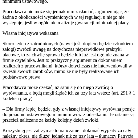
minimum ustawowego.
Pracodawca nie może się jednak nim zasłaniać, argumentując, że
żadna z okoliczności wymienionych w tej regulacji u niego nie
występuje, jeśli w ogóle nie realizuje gwarancji minimalnej płacy.
Własna inicjatywa wskazana
Skoro jeden z zatrudnionych (nawet jeśli dopiero będzie członkiem
załogi) zwrócił uwagę na dotychczas nieprawidłowe praktyki
płacowe, to za chwilę sprawa będzie lub już jest ogólnie znana w
firmie czytelnika. Jest to praktyczny argument za dokonaniem
rozliczeń z pracownikami, którzy dotychczas nie interweniowali w
kwestii swoich zarobków, mimo że nie były realizowane ich
podstawowe prawa.
Pracodawca może czekać, aż sami się do niego zwrócą o
wyrównania, a będą mogli żądać ich za trzy lata wstecz (art. 291 § 1
kodeksu pracy).
– Dla firmy lepiej będzie, gdy z własnej inicjatywy wyrówna pensje
do poziomu ustawowego minimum wraz z odsetkami. Te ostanie są
przecież naliczane za każdy kolejny dzień zwłoki.
Korzystniej jest zatrzymać to naliczanie i dokonać wypłaty za cały
należny okres, nie dłużej jednak niż za trzy lata – tłumaczy Patrycja