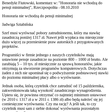
Benedykt Fiutowski, komentarz w: "Honoraria nie wchodzą do
pensji minimalnej", Rzeczpospolita - 08.10.2010
Honoraria nie wchodzą do pensji minimalnej
Jadwiga Sztabińska
Szef musi wyrównać pobory zatrudnionemu, który ma stawkę
zasadniczą poniżej 1317 zł. Nawet jeśli wypłaca mu miesięcznie
dużo więcej za przeniesienie praw autorskich z przygotowanych
projektów.
Programiści w firmie jednego z naszych czytelników mają
ustawione pensje zasadnicze na poziomie 800 – 1000 zł brutto. Ale
zarabiają 5 – 10 tys. zł miesięcznie za sprawą honorariów, jakie
otrzymują za stworzenie programów komputerowych. Dotychczas
żaden z nich nie upominał się o podwyższenie podstawowej stawki
do poziomu minimalnej płacy albo o wyrównanie.
Jednak osoba, którą czytelnik chce zatrudnić od 15 października,
zakwestionowała taką wysokość zasadniczego wynagrodzenia.
Upiera się, że powinna otrzymać co najmniej minimum ustawowe
(w 2010 r. 1317 zł a w 2011 r. 1386 zł) albo będą należeć się jej
comiesięczne wyrównania. Czy ma rację? A jeśli tak, to czy
czytelnik musi sam z siebie dokonać wyrównania pozostałym