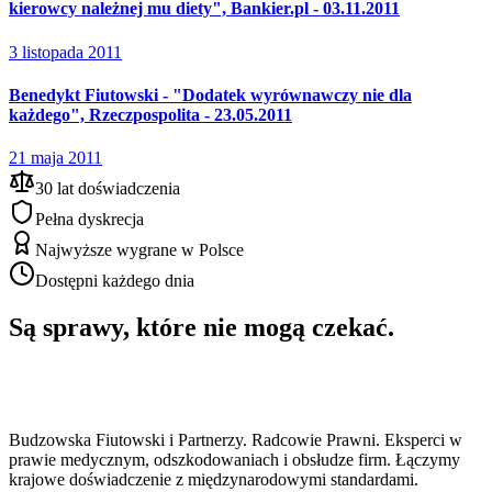
kierowcy należnej mu diety", Bankier.pl - 03.11.2011
3 listopada 2011
Benedykt Fiutowski - "Dodatek wyrównawczy nie dla
każdego", Rzeczpospolita - 23.05.2011
21 maja 2011
30 lat doświadczenia
Pełna dyskrecja
Najwyższe wygrane w Polsce
Dostępni każdego dnia
Są sprawy, które nie mogą czekać.
Budzowska Fiutowski i Partnerzy. Radcowie Prawni. Eksperci w
prawie medycznym, odszkodowaniach i obsłudze firm. Łączymy
krajowe doświadczenie z międzynarodowymi standardami.