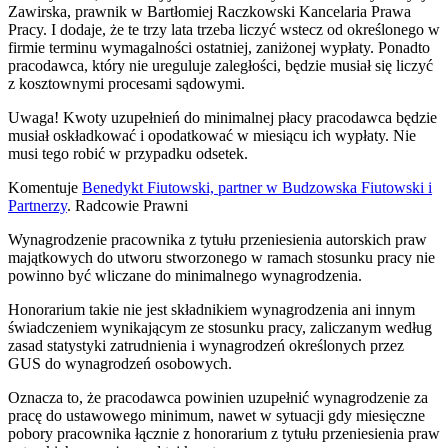
Zawirska, prawnik w Bartłomiej Raczkowski Kancelaria Prawa
Pracy. I dodaje, że te trzy lata trzeba liczyć wstecz od określonego w
firmie terminu wymagalności ostatniej, zaniżonej wypłaty. Ponadto
pracodawca, który nie ureguluje zaległości, będzie musiał się liczyć
z kosztownymi procesami sądowymi.
Uwaga! Kwoty uzupełnień do minimalnej płacy pracodawca będzie
musiał oskładkować i opodatkować w miesiącu ich wypłaty. Nie
musi tego robić w przypadku odsetek.
Komentuje
Benedykt Fiutowski, partner w Budzowska Fiutowski i
Partnerzy
. Radcowie Prawni
Wynagrodzenie pracownika z tytułu przeniesienia autorskich praw
majątkowych do utworu stworzonego w ramach stosunku pracy nie
powinno być wliczane do minimalnego wynagrodzenia.
Honorarium takie nie jest składnikiem wynagrodzenia ani innym
świadczeniem wynikającym ze stosunku pracy, zaliczanym według
zasad statystyki zatrudnienia i wynagrodzeń określonych przez
GUS do wynagrodzeń osobowych.
Oznacza to, że pracodawca powinien uzupełnić wynagrodzenie za
pracę do ustawowego minimum, nawet w sytuacji gdy miesięczne
pobory pracownika łącznie z honorarium z tytułu przeniesienia praw