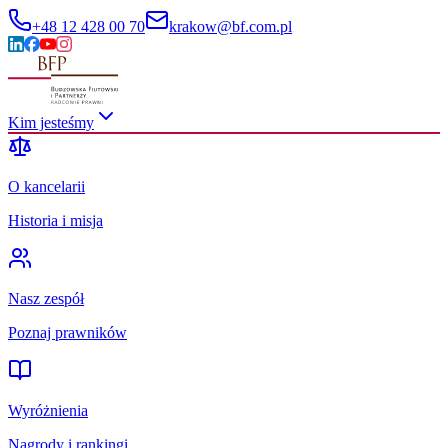
+48 12 428 00 70
krakow@bf.com.pl
Kim jesteśmy
O kancelarii
Historia i misja
Nasz zespół
Poznaj prawników
Wyróżnienia
Nagrody i rankingi