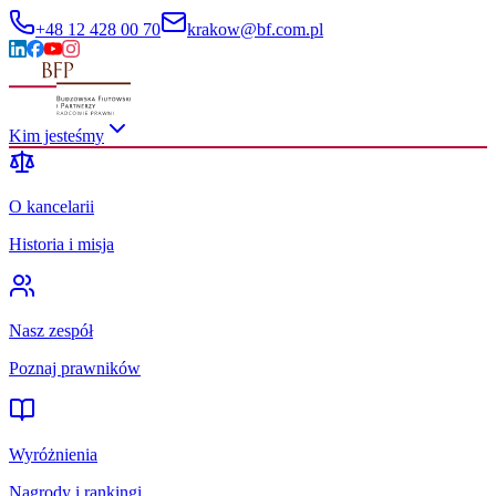
+48 12 428 00 70
krakow@bf.com.pl
Kim jesteśmy
O kancelarii
Historia i misja
Nasz zespół
Poznaj prawników
Wyróżnienia
Nagrody i rankingi