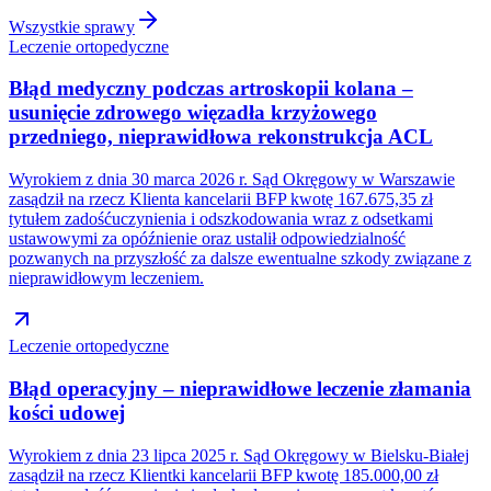
Wszystkie sprawy
Leczenie ortopedyczne
Błąd medyczny podczas artroskopii kolana –
usunięcie zdrowego więzadła krzyżowego
przedniego, nieprawidłowa rekonstrukcja ACL
Wyrokiem z dnia 30 marca 2026 r. Sąd Okręgowy w Warszawie
zasądził na rzecz Klienta kancelarii BFP kwotę 167.675,35 zł
tytułem zadośćuczynienia i odszkodowania wraz z odsetkami
ustawowymi za opóźnienie oraz ustalił odpowiedzialność
pozwanych na przyszłość za dalsze ewentualne szkody związane z
nieprawidłowym leczeniem.
Leczenie ortopedyczne
Błąd operacyjny – nieprawidłowe leczenie złamania
kości udowej
Wyrokiem z dnia 23 lipca 2025 r. Sąd Okręgowy w Bielsku-Białej
zasądził na rzecz Klientki kancelarii BFP kwotę 185.000,00 zł