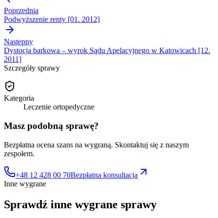
Poprzednia
Podwyższenie renty [01. 2012]
Następny
Dystocja barkowa – wyrok Sądu Apelacyjnego w Katowicach [12.
2011]
Szczegóły sprawy
Kategoria
Leczenie ortopedyczne
Masz podobną sprawę?
Bezpłatna ocena szans na wygraną. Skontaktuj się z naszym
zespołem.
+48 12 428 00 70
Bezpłatna konsultacja
Inne wygrane
Sprawdź inne
wygrane sprawy