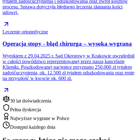
tytułem zadośćuczynienia i odszkodowania oraz zwrot kosztów
procesu. Sprawa dotyczyła błędnego leczenia złamania kości
udowej.
Leczenie ortopedyczne
Operacja stopy - błąd chirurga – wysoka wygrana
Wyrokiem z 29.04.2025 r. Sąd Okręgowy w Krakowie uwzględnił
w całości powództwo reprezentowanej przez naszą kancelarię
Klientki. Poszkodowanej pacjentce przyznano 250.000 zł tytułem
zadośćuczynienia, ok. 12.500 zł tytułem odszkodowania oraz rentę
na przyszłość w kwocie ok. 600 zł.
30 lat doświadczenia
Pełna dyskrecja
Najwyższe wygrane w Polsce
Dostępni każdego dnia