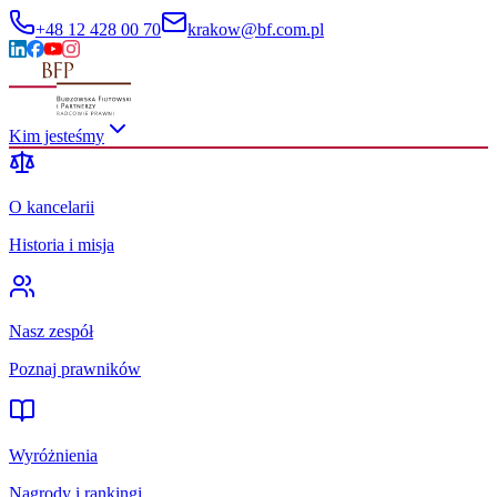
+48 12 428 00 70
krakow@bf.com.pl
Kim jesteśmy
O kancelarii
Historia i misja
Nasz zespół
Poznaj prawników
Wyróżnienia
Nagrody i rankingi