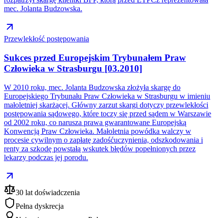
mec. Jolanta Budzowska.
Przewlekłość postępowania
Sukces przed Europejskim Trybunałem Praw
Człowieka w Strasburgu [03.2010]
W 2010 roku, mec. Jolanta Budzowska złożyła skargę do
Europejskiego Trybunału Praw Człowieka w Strasburgu w imieniu
małoletniej skarżącej. Główny zarzut skargi dotyczy przewlekłości
postępowania sądowego, które toczy się przed sądem w Warszawie
od 2002 roku, co narusza prawa gwarantowane Europejską
Konwencją Praw Człowieka. Małoletnia powódka walczy w
procesie cywilnym o zapłatę zadośćuczynienia, odszkodowania i
renty za szkodę powstałą wskutek błędów popełnionych przez
lekarzy podczas jej porodu.
30 lat doświadczenia
Pełna dyskrecja