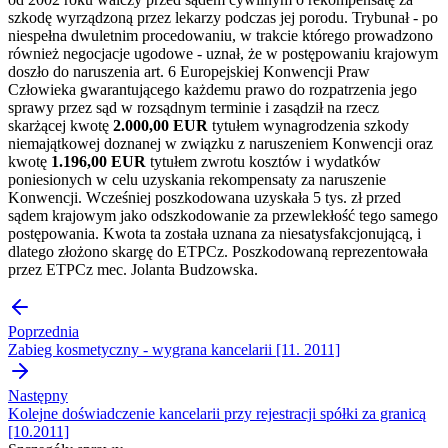
szkodę wyrządzoną przez lekarzy podczas jej porodu. Trybunał - po
niespełna dwuletnim procedowaniu, w trakcie którego prowadzono
również negocjacje ugodowe - uznał, że w postępowaniu krajowym
doszło do naruszenia art. 6 Europejskiej Konwencji Praw
Człowieka gwarantującego każdemu prawo do rozpatrzenia jego
sprawy przez sąd w rozsądnym terminie i zasądził na rzecz
skarżącej kwotę
2.000,00 EUR
tytułem wynagrodzenia szkody
niemajątkowej doznanej w związku z naruszeniem Konwencji oraz
kwotę
1.196,00 EUR
tytułem zwrotu kosztów i wydatków
poniesionych w celu uzyskania rekompensaty za naruszenie
Konwencji. Wcześniej poszkodowana uzyskała 5 tys. zł przed
sądem krajowym jako odszkodowanie za przewlekłość tego samego
postępowania. Kwota ta została uznana za niesatysfakcjonującą, i
dlatego złożono skargę do ETPCz. Poszkodowaną reprezentowała
przez ETPCz mec. Jolanta Budzowska.
Poprzednia
Zabieg kosmetyczny - wygrana kancelarii [11. 2011]
Następny
Kolejne doświadczenie kancelarii przy rejestracji spółki za granicą
[10.2011]