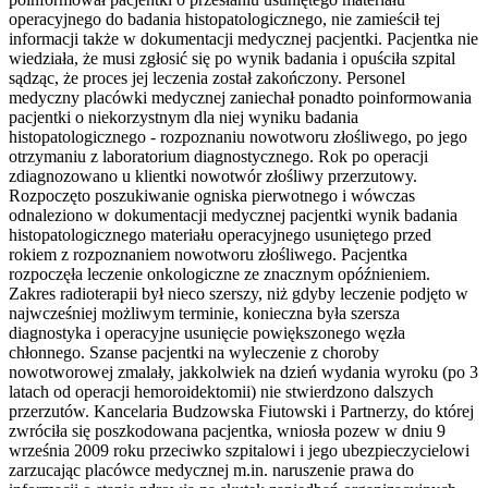
operacyjnego do badania histopatologicznego, nie zamieścił tej
informacji także w dokumentacji medycznej pacjentki. Pacjentka nie
wiedziała, że musi zgłosić się po wynik badania i opuściła szpital
sądząc, że proces jej leczenia został zakończony. Personel
medyczny placówki medycznej zaniechał ponadto poinformowania
pacjentki o niekorzystnym dla niej wyniku badania
histopatologicznego - rozpoznaniu nowotworu złośliwego, po jego
otrzymaniu z laboratorium diagnostycznego. Rok po operacji
zdiagnozowano u klientki nowotwór złośliwy przerzutowy.
Rozpoczęto poszukiwanie ogniska pierwotnego i wówczas
odnaleziono w dokumentacji medycznej pacjentki wynik badania
histopatologicznego materiału operacyjnego usuniętego przed
rokiem z rozpoznaniem nowotworu złośliwego. Pacjentka
rozpoczęła leczenie onkologiczne ze znacznym opóźnieniem.
Zakres radioterapii był nieco szerszy, niż gdyby leczenie podjęto w
najwcześniej możliwym terminie, konieczna była szersza
diagnostyka i operacyjne usunięcie powiększonego węzła
chłonnego. Szanse pacjentki na wyleczenie z choroby
nowotworowej zmalały, jakkolwiek na dzień wydania wyroku (po 3
latach od operacji hemoroidektomii) nie stwierdzono dalszych
przerzutów. Kancelaria Budzowska Fiutowski i Partnerzy, do której
zwróciła się poszkodowana pacjentka, wniosła pozew w dniu 9
września 2009 roku przeciwko szpitalowi i jego ubezpieczycielowi
zarzucając placówce medycznej m.in. naruszenie prawa do