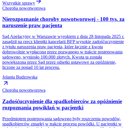
Wszystkie sprawy
Choroba nowotworowa
Nierozpoznanie choroby nowotworowej - 100 tys. za
naruszenie praw pacjenta
Sąd Apelacyjny w Warszawie wyrokiem z dnia 28 listopada 2025 r.
zasądził na rzecz klientki kancelarii BFP wysokie zadośćuczynienie
z tytułu naruszenia praw pacjenta, które łącznie z kwotą
dobrowolnie wypłaconą przez pozwanego w trakcie postępowania
sądowego, wyniosło 100.000 złotych. Kwota ta została
powiększona przez Sąd przez odsetki ustawowe za opóźnienie,
liczone za ponad 10 lat procesu.
Jolanta Budzowska
Choroba nowotworowa
Zadośćuczynienie dla spadkobierców za opóźnienie
rozpoznania powikłań w pacjentki
Przedmiotem postępowania sądowego były roszczenia powodów,
spadkobierców zmarłej w trakcie procesu powódki. U pacjentki w