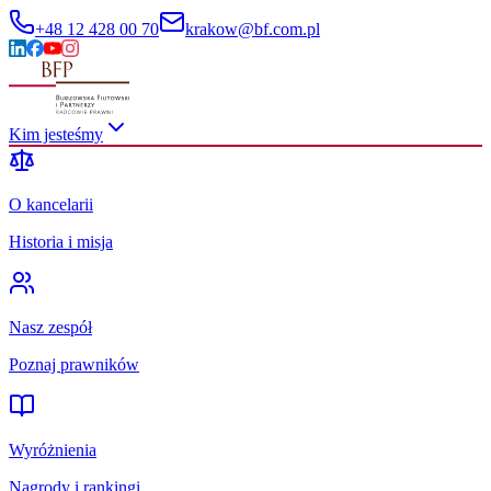
+48 12 428 00 70
krakow@bf.com.pl
Kim jesteśmy
O kancelarii
Historia i misja
Nasz zespół
Poznaj prawników
Wyróżnienia
Nagrody i rankingi