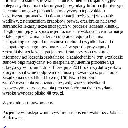
informacji o stanie zdrowia na skutek zaniedbań organizacyjnych
polegających na braku koordynacji i wymiany informacji dotyczącej
pacjenta pomiędzy personelem medycznym tego zakładu
leczniczego, prowadzenia dokumentacji medycznej w sposób
wadliwy, z naruszeniem przepisów prawa, oraz braku należytej
staranności lekarzy uczestniczących w procesie leczenia klientki.
Biegli opiniujący w sprawie jednoznacznie wskazali, że informacja
o fakcie przekazania materiału operacyjnego do badania
histopatologicznego i konieczność odebrania wyniku badania
histopatologicznego powinna zostać w sposób przystępny i
zrozumiały przekazana pacjentowi i zamieszczona w karcie
informacyjnej leczenia szpitalnego, a zaniechanie w tym względzie
stanowi błąd medyczny. Po niespełna dwuletnim procesie Sąd
Okręgowy w Toruniu dnia 31 sierpnia 2011 roku wydał wyrok, w
którym uznał winę i odpowiedzialność pozwanego szpitala oraz
zasądził na rzecz klientki kwotę
150 tys.
zł
tytułem
zadośćuczynienia za doznaną krzywdę wraz z odsetkami
ustawowymi za czas trwania procesu, które na dzień wydania
wyroku wynoszą blisko
40 tys. zł
.
Wyrok nie jest prawomocny.
Pacjentkę w postępowaniu cywilnym reprezentowała mec. Jolanta
Budzowska.