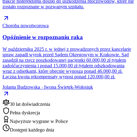
trakcie histerektomii doszło do uszkodzenia moczowodów, które nie
zostało rozpoznane w pozwanym szpitalu.
Choroba nowotworowa
Opóźnienie w rozpoznaniu raka
W październiku 2025 r. w jednej z prowadzonych przez kancelarię
spraw zapadł wyrok przed Sądem Okręgowym w Krakowie. Sąd
zasądził na rzecz poszkodowanej pacjentki 60.000,00 zł tytułem
zadośćuczynienia i ponad 15.000,00 zł tytułem odszkodowania
wraz z odsetkami, które obecnie wynoszą ponad 46.000,00 zł.
Łączna kwota rekompensaty wynosi ponad 120.000,00 zł.
Jolanta Budzowska · Iwona Świętek-Wołosiuk
30 lat doświadczenia
Pełna dyskrecja
Najwyższe wygrane w Polsce
Dostępni każdego dnia