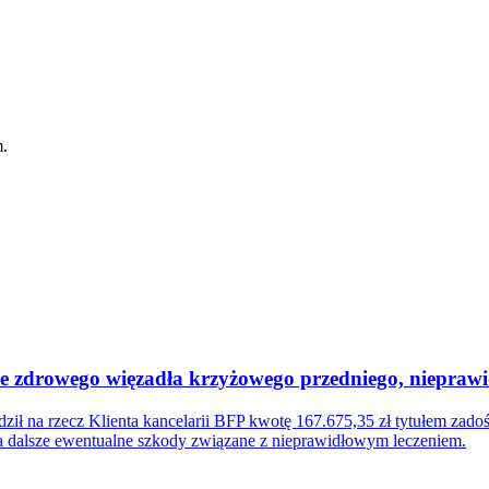
m.
cie zdrowego więzadła krzyżowego przedniego, niepra
ił na rzecz Klienta kancelarii BFP kwotę 167.675,35 zł tytułem zad
za dalsze ewentualne szkody związane z nieprawidłowym leczeniem.