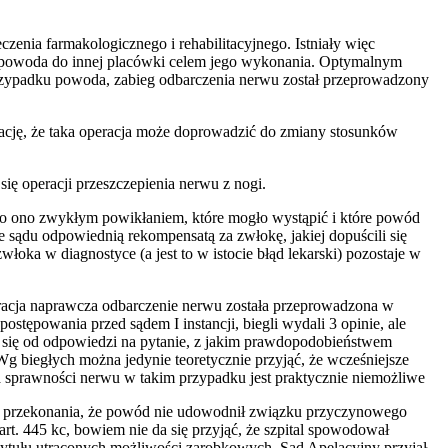
nia farmakologicznego i rehabilitacyjnego. Istniały więc
 powoda do innej placówki celem jego wykonania. Optymalnym
rzypadku powoda, zabieg odbarczenia nerwu został przeprowadzony
mację, że taka operacja może doprowadzić do zmiany stosunków
ię operacji przeszczepienia nerwu z nogi.
było ono zwykłym powikłaniem, które mogło wystąpić i które powód
e sądu
odpowiednią rekompensatą za zwłokę, jakiej dopuścili się
oka w diagnostyce (a jest to w istocie błąd lekarski) pozostaje w
peracja naprawcza odbarczenie nerwu została przeprowadzona w
stępowania przed sądem I instancji, biegli wydali 3 opinie, ale
i się od odpowiedzi na pytanie, z jakim prawdopodobieństwem
 biegłych można jedynie teoretycznie przyjąć, że wcześniejsze
a sprawności nerwu w takim przypadku jest praktycznie niemożliwe
 do przekonania, że powód nie udowodnił związku przyczynowego
. 445 kc, bowiem nie da się przyjąć, że szpital spowodował
tytułu utraconych możliwości zarobkowych. Sąd Apelacyjny przyjął