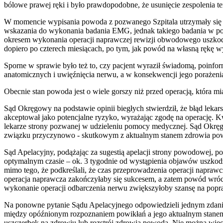
bólowe prawej ręki i było prawdopodobne, że usunięcie zespolenia t
W momencie wypisania powoda z pozwanego Szpitala utrzymały się o
wskazania do wykonania badania EMG, jednak takiego badania w p
okresem wykonania operacji naprawczej rewizji obwodowego uszkod
dopiero po czterech miesiącach, po tym, jak powód na własną rękę 
Sporne w sprawie było też to, czy pacjent wyraził świadomą, poinf
anatomicznych i uwięźnięcia nerwu, a w konsekwencji jego porażeni
Obecnie stan powoda jest o wiele gorszy niż przed operacją, która m
Sąd Okręgowy na podstawie opinii biegłych stwierdził, że błąd leka
akceptował jako potencjalne ryzyko, wyrażając zgodę na operację. Kw
lekarze strony pozwanej w udzieleniu pomocy medycznej. Sąd Okręgow
związku przyczynowo - skutkowym z aktualnym stanem zdrowia p
Sąd Apelacyjny, podążając za sugestią apelacji strony powodowej, 
optymalnym czasie – ok. 3 tygodnie od wystąpienia objawów uszkodzen
mimo tego, że podkreślali, że czas przeprowadzenia operacji napraw
operacja naprawcza zakończyłaby się sukcesem, a zatem powód wróci
wykonanie operacji odbarczenia nerwu zwiększyłoby szansę na popra
Na ponowne pytanie Sądu Apelacyjnego odpowiedzieli jednym zdanie
między opóźnionym rozpoznaniem powikłań a jego aktualnym stanem z
uszczerbek na zdrowiu lub rozstrój zdrowia powoda. Nie można więc