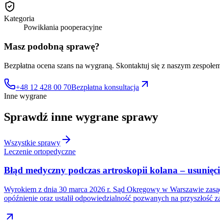
Kategoria
Powikłania pooperacyjne
Masz podobną sprawę?
Bezpłatna ocena szans na wygraną. Skontaktuj się z naszym zespołe
+48 12 428 00 70
Bezpłatna konsultacja
Inne wygrane
Sprawdź inne
wygrane sprawy
Wszystkie sprawy
Leczenie ortopedyczne
Błąd medyczny podczas artroskopii kolana – usunię
Wyrokiem z dnia 30 marca 2026 r. Sąd Okręgowy w Warszawie zasądz
opóźnienie oraz ustalił odpowiedzialność pozwanych na przyszłość 