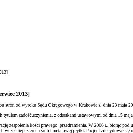
013]
erwiec 2013]
 obu stron od wyroku Sądu Okręgowego w Krakowie z dnia 23 maja 20
ych tytułem zadośćuczynienia, z odsetkami ustawowymi od dnia 15 maja
ę zespolenia kości prawego przedramienia. W 2006 r., biorąc pod uwa
ych wcześniej czterech śrub i metalowej płytki. Pacjent zdecydował si