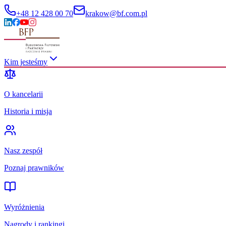
+48 12 428 00 70
krakow@bf.com.pl
Kim jesteśmy
O kancelarii
Historia i misja
Nasz zespół
Poznaj prawników
Wyróżnienia
Nagrody i rankingi