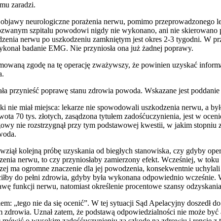
emu zaradzi.
bjawy neurologiczne porażenia nerwu, pomimo przeprowadzonego lecze
ozwanym szpitalu powodowi nigdy nie wykonano, ani nie skierowano
zenia nerwu po uszkodzeniu zamkniętym jest okres 2-3 tygodni. W p
wykonał badanie EMG. Nie przyniosła ona już żadnej poprawy.
ormowaną zgodę na tę operację zważywszy, że powinien uzyskać infor
a.
iała przynieść poprawę stanu zdrowia powoda. Wskazane jest poddanie s
rski nie miał miejsca: lekarze nie spowodowali uszkodzenia nerwu, a 
ota 70 tys. złotych, zasądzona tytułem zadośćuczynienia, jest w oceni
y nie rozstrzygnął przy tym podstawowej kwestii, w jakim stopniu zwł
owoda.
powziął kolejną próbę uzyskania od biegłych stanowiska, czy gdyby o
ia nerwu, to czy przyniosłaby zamierzony efekt. Wcześniej, w toku po
czej ma ogromne znaczenie dla jej powodzenia, konsekwentnie uchylal
łby do pełni zdrowia, gdyby była wykonana odpowiednio wcześnie. Wg
wę funkcji nerwu, natomiast określenie procentowe szansy odzyskani
m: „tego nie da się ocenić”. W tej sytuacji Sąd Apelacyjny doszedł
drowia. Uznał zatem, że podstawą odpowiedzialności nie może być art
 mówić o wysokim zadośćuczynieniu za szkodę na zdrowiu i rencie z 