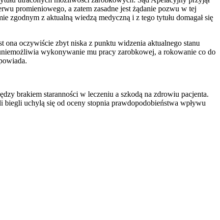
rwu promieniowego, a zatem zasadne jest żądanie pozwu w tej
ie zgodnym z aktualną wiedzą medyczną i z tego tytułu domagał się
st ona oczywiście zbyt niska z punktu widzenia aktualnego stanu
m uniemożliwia wykonywanie mu pracy zarobkowej, a rokowanie co do
dpowiada.
zy brakiem staranności w leczeniu a szkodą na zdrowiu pacjenta.
śli biegli uchylą się od oceny stopnia prawdopodobieństwa wpływu