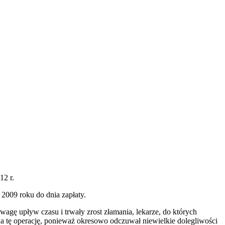
12 r.
 2009 roku do dnia zapłaty.
gę upływ czasu i trwały zrost złamania, lekarze, do których
ę na tę operację, ponieważ okresowo odczuwał niewielkie dolegliwości