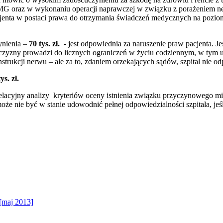
MG oraz w wykonaniu operacji naprawczej w związku z porażeniem ne
cjenta w postaci prawa do otrzymania świadczeń medycznych na poziom
ynienia –
70 tys. zł.
- jest odpowiednia za naruszenie praw pacjenta. Je
ężczyzny prowadzi do licznych ograniczeń w życiu codziennym, w ty
trukcji nerwu – ale za to, zdaniem orzekających sądów, szpital nie o
ys. zł.
cyjny analizy kryteriów oceny istnienia związku przyczynowego międ
oże nie być w stanie udowodnić pełnej odpowiedzialności szpitala, je
 [maj 2013]