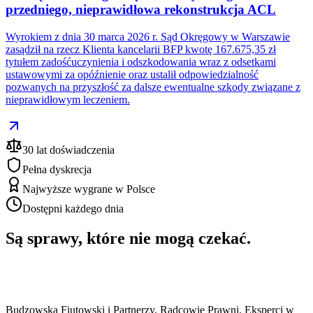
przedniego, nieprawidłowa rekonstrukcja ACL
Wyrokiem z dnia 30 marca 2026 r. Sąd Okręgowy w Warszawie
zasądził na rzecz Klienta kancelarii BFP kwotę 167.675,35 zł
tytułem zadośćuczynienia i odszkodowania wraz z odsetkami
ustawowymi za opóźnienie oraz ustalił odpowiedzialność
pozwanych na przyszłość za dalsze ewentualne szkody związane z
nieprawidłowym leczeniem.
30 lat doświadczenia
Pełna dyskrecja
Najwyższe wygrane w Polsce
Dostępni każdego dnia
Są sprawy, które nie mogą czekać.
Budzowska Fiutowski i Partnerzy. Radcowie Prawni. Eksperci w