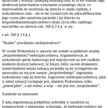
sprzecznie z wiedzą i praktyką lekarską) oraz że to ten właśnie błąd
skutkował zaniechaniem wykonania cesarskiego cięcia, co
doprowadziło do urodzenia się dziecka w stanie ciężkim, z
uszkodzeniem ciała – ale to nie wystarczyło do zakwalifikowania
jego czynu jako narażenia pacjentki i jej dziecka na
bezpośrednieniebezpieczeństwo utraty życia albo ciężkiego
uszczerbku na zdrowiu (art. 160 § 2 k.k. w zw.
z art. 160 § 3 k.k.).
”Realne” powikłania okołoporodowe?
W ocenie Prokuratora w sprawie nie zostało wypełnione znamię
„bezpośredniości”niebezpieczeństwa. Argumentował, że
uszkodzenie splotu barkowego jest statystycznie na tyle rzadkim
skutkiem dystocji barkowej, że lekarz, który swoim działaniem
(zaniechaniem) naraża rodzącą pacjentkę na jej wystąpienie,nie
sprowadza na nią tym samym „bezpośredniego” zagrożenia
uszkodzenia ciała jej dziecka. Zagrożenie (niebezpieczeństwo), jakie
w takiej sytuacji występuje jest, zdaniem Prokuratora, tylko
„potencjalne”, a nie realne, a więc – nie jest ono „bezpośrednie”.
Zażalenie na umorzenie
Z taką argumentacją podjęliśmy polemikę w zażaleniu na
postanowienie o umorzeniu, wskazując, że niebezpieczeństwo nie