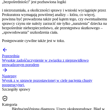
„bezpośredniości” jest pozbawiona logiki
i niezrozumiała, a okoliczności sprawy i wnioski wyciągnięte przez
Prokuratora wymagają powtórnej analizy – która, co więcej,
powinna być prowadzona także pod kątem tego, czy ewentualnemu
sprawcy czynu nie należy zarzucić nie tylko „narażenia” dziecka na
bezpośrednie niebezpieczeństwo, ale przestępstwa skutkowego –
„spowodowania” uszkodzenia ciała.
Postępowanie cywilne także jest w toku.
Poprzednia
Wysokie zadośćuczynienie w związku z nieprawidłowo
prowadzonym porodem
Następny
Wyrok z w sprawie pozostawionej w ciele pacjenta chusty
pooperacyjnej.
Szczegóły sprawy
Kategoria
Błędna/spóźniona diagnoza, Urazy okołoporodowe, Błąd w