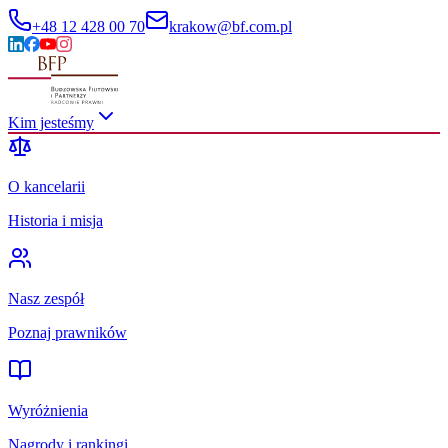
+48 12 428 00 70
krakow@bf.com.pl
Kim jesteśmy
O kancelarii
Historia i misja
Nasz zespół
Poznaj prawników
Wyróżnienia
Nagrody i rankingi