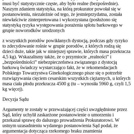
musi być statystycznie częste, aby było realne (bezpośrednie).
Naszym zdaniem statystyka, na którą prokurator powołał się w
postanowieniu, niezależnie od tego, że jestnieprzydatna, została
niewłaściwie zinterpretowana i wykorzystana (posłużono się
statystyką ryzyka występowania porażenia splotu barkowego w
grupie noworodków urodzonych
z wszystkich porodów powikłanych dystocją, podczas gdy ryzyko
to zdecydowanie rośnie w grupie porodów, z których rodzą się
dzieci duże, takie jak w niniejszej sprawie, których masa przekracza
4,5 kg). Wskazalismy także, że o przymiocie „realności” i
„bezpośredniości” niebezpieczeństwa związanego z dystocją
barkową świadczy wystarczająco fakt, że w rekomendacjach
Polskiego Towarzystwa Ginekologicznego pisze się o potrzebir
rozwiązywania cięciem cesarskim wszystkich ciężarnych, u których
masa ciała płodu przekracza 4500 g (tu – wynosiła 5960 g, czyli 1,5
kg więcej).
Decyzja Sądu
Argumenty te zostały w przeważającej części uwzględnione przez
Sąd, który uchylił zaskarżone postanowienie o umorzeniu i
przekazał sprawę do dalszego prowadzenia Prokuratorowi. W
ustnym uzasadnieniu wydanego postanowienia Sąd podał, że
argumentacja dotycząca rzekomego braku znamienia