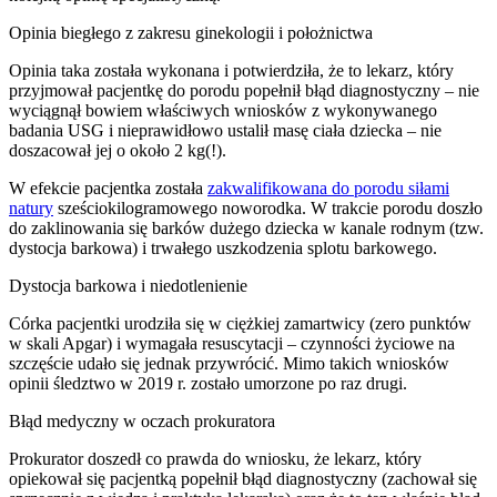
Opinia biegłego z zakresu ginekologii i położnictwa
Opinia taka została wykonana i potwierdziła, że to lekarz, który
przyjmował pacjentkę do porodu popełnił błąd diagnostyczny – nie
wyciągnął bowiem właściwych wniosków z wykonywanego
badania USG i nieprawidłowo ustalił masę ciała dziecka – nie
doszacował jej o około 2 kg(!).
W efekcie pacjentka została
zakwalifikowana do porodu siłami
natury
sześciokilogramowego noworodka. W trakcie porodu doszło
do zaklinowania się barków dużego dziecka w kanale rodnym (tzw.
dystocja barkowa) i trwałego uszkodzenia splotu barkowego.
Dystocja barkowa i niedotlenienie
Córka pacjentki urodziła się w ciężkiej zamartwicy (zero punktów
w skali Apgar) i wymagała resuscytacji – czynności życiowe na
szczęście udało się jednak przywrócić. Mimo takich wniosków
opinii śledztwo w 2019 r. zostało umorzone po raz drugi.
Błąd medyczny w oczach prokuratora
Prokurator doszedł co prawda do wniosku, że lekarz, który
opiekował się pacjentką popełnił błąd diagnostyczny (zachował się