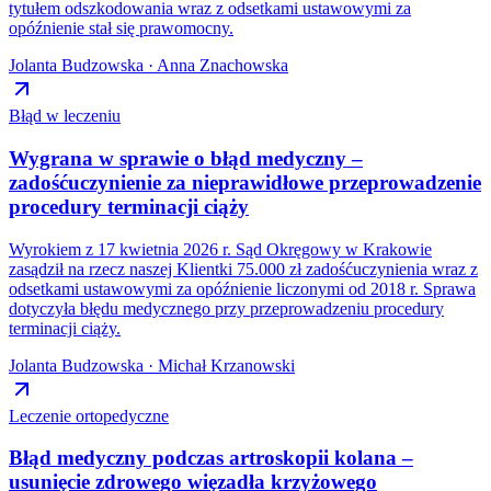
tytułem odszkodowania wraz z odsetkami ustawowymi za
opóźnienie stał się prawomocny.
Jolanta Budzowska · Anna Znachowska
Błąd w leczeniu
Wygrana w sprawie o błąd medyczny –
zadośćuczynienie za nieprawidłowe przeprowadzenie
procedury terminacji ciąży
Wyrokiem z 17 kwietnia 2026 r. Sąd Okręgowy w Krakowie
zasądził na rzecz naszej Klientki 75.000 zł zadośćuczynienia wraz z
odsetkami ustawowymi za opóźnienie liczonymi od 2018 r. Sprawa
dotyczyła błędu medycznego przy przeprowadzeniu procedury
terminacji ciąży.
Jolanta Budzowska · Michał Krzanowski
Leczenie ortopedyczne
Błąd medyczny podczas artroskopii kolana –
usunięcie zdrowego więzadła krzyżowego