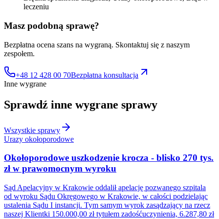
leczeniu
Masz podobną sprawę?
Bezpłatna ocena szans na wygraną. Skontaktuj się z naszym
zespołem.
+48 12 428 00 70
Bezpłatna konsultacja
Inne wygrane
Sprawdź inne
wygrane sprawy
Wszystkie sprawy
Urazy okołoporodowe
Okołoporodowe uszkodzenie krocza - blisko 270 tys.
zł w prawomocnym wyroku
Sąd Apelacyjny w Krakowie oddalił apelację pozwanego szpitala
od wyroku Sądu Okręgowego w Krakowie, w całości podzielając
ustalenia Sądu I instancji. Tym samym wyrok zasądzający na rzecz
naszej Klientki 150.000,00 zł tytułem zadośćuczynienia, 6.287,80 zł