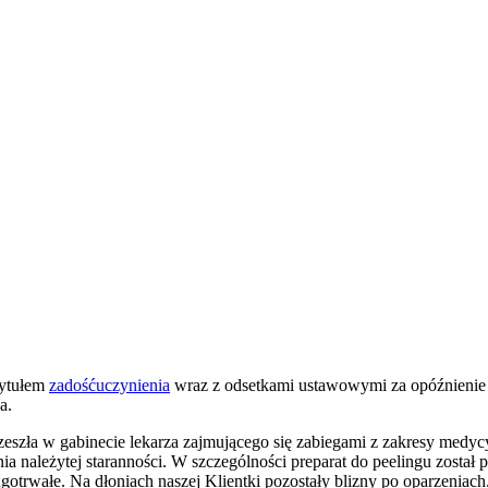
tytułem
zadośćuczynienia
wraz z odsetkami ustawowymi za opóźnienie z
a.
eszła w gabinecie lekarza zajmującego się zabiegami z zakresy medycyn
 należytej staranności. W szczególności preparat do peelingu został p
ugotrwałe. Na dłoniach naszej Klientki pozostały blizny po oparzeniach