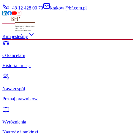
+48 12 428 00 70
krakow@bf.com.pl
Kim jesteśmy
O kancelarii
Historia i misja
Nasz zespół
Poznaj prawników
Wyróżnienia
Nagrody i rankingi