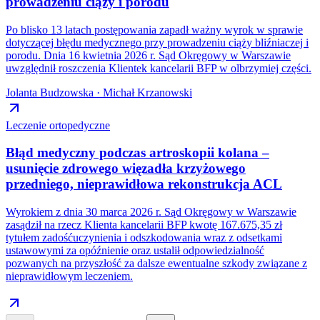
prowadzeniu ciąży i porodu
Po blisko 13 latach postępowania zapadł ważny wyrok w sprawie
dotyczącej błędu medycznego przy prowadzeniu ciąży bliźniaczej i
porodu. Dnia 16 kwietnia 2026 r. Sąd Okręgowy w Warszawie
uwzględnił roszczenia Klientek kancelarii BFP w olbrzymiej części.
Jolanta Budzowska · Michał Krzanowski
Leczenie ortopedyczne
Błąd medyczny podczas artroskopii kolana –
usunięcie zdrowego więzadła krzyżowego
przedniego, nieprawidłowa rekonstrukcja ACL
Wyrokiem z dnia 30 marca 2026 r. Sąd Okręgowy w Warszawie
zasądził na rzecz Klienta kancelarii BFP kwotę 167.675,35 zł
tytułem zadośćuczynienia i odszkodowania wraz z odsetkami
ustawowymi za opóźnienie oraz ustalił odpowiedzialność
pozwanych na przyszłość za dalsze ewentualne szkody związane z
nieprawidłowym leczeniem.