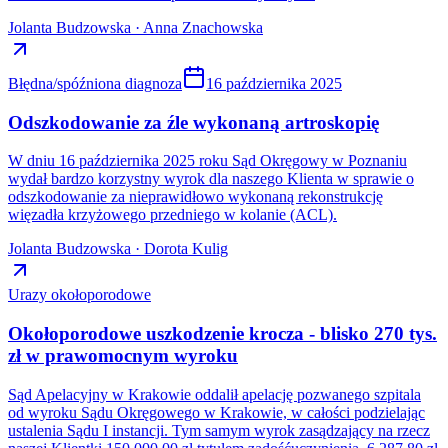
Jolanta Budzowska · Anna Znachowska
Błędna/spóźniona diagnoza
16 października 2025
Odszkodowanie za źle wykonaną artroskopię
W dniu 16 października 2025 roku Sąd Okręgowy w Poznaniu
wydał bardzo korzystny wyrok dla naszego Klienta w sprawie o
odszkodowanie za nieprawidłowo wykonaną rekonstrukcję
więzadła krzyżowego przedniego w kolanie (ACL).
Jolanta Budzowska · Dorota Kulig
Urazy okołoporodowe
Okołoporodowe uszkodzenie krocza - blisko 270 tys.
zł w prawomocnym wyroku
Sąd Apelacyjny w Krakowie oddalił apelację pozwanego szpitala
od wyroku Sądu Okręgowego w Krakowie, w całości podzielając
ustalenia Sądu I instancji. Tym samym wyrok zasądzający na rzecz