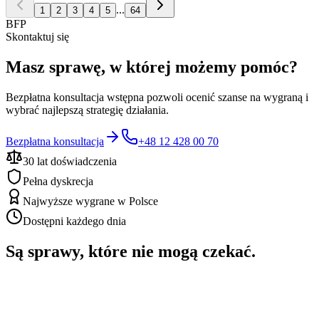
...
1
2
3
4
5
64
BFP
Skontaktuj się
Masz sprawę, w której możemy pomóc?
Bezpłatna konsultacja wstępna pozwoli ocenić szanse na wygraną i
wybrać najlepszą strategię działania.
Bezpłatna konsultacja
+48 12 428 00 70
30 lat doświadczenia
Pełna dyskrecja
Najwyższe wygrane w Polsce
Dostępni każdego dnia
Są sprawy, które nie mogą czekać.