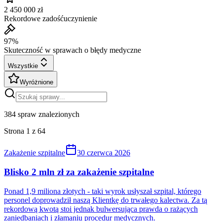
2 450 000 zł
Rekordowe zadośćuczynienie
97%
Skuteczność w sprawach o błędy medyczne
Wszystkie
Wyróżnione
384
spraw znalezionych
Strona
1
z
64
Zakażenie szpitalne
30 czerwca 2026
Blisko 2 mln zł za zakażenie szpitalne
Ponad 1,9 miliona złotych - taki wyrok usłyszał szpital, którego
personel doprowadził naszą Klientkę do trwałego kalectwa. Za tą
rekordową kwotą stoi jednak bulwersująca prawda o rażących
zaniedbaniach i złamaniu procedur medycznych.