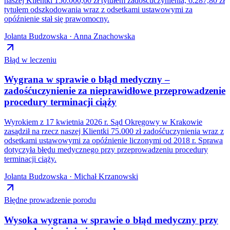
naszej Klientki 150.000,00 zł tytułem zadośćuczynienia, 6.287,80 zł
tytułem odszkodowania wraz z odsetkami ustawowymi za
opóźnienie stał się prawomocny.
Jolanta Budzowska · Anna Znachowska
Błąd w leczeniu
Wygrana w sprawie o błąd medyczny –
zadośćuczynienie za nieprawidłowe przeprowadzenie
procedury terminacji ciąży
Wyrokiem z 17 kwietnia 2026 r. Sąd Okręgowy w Krakowie
zasądził na rzecz naszej Klientki 75.000 zł zadośćuczynienia wraz z
odsetkami ustawowymi za opóźnienie liczonymi od 2018 r. Sprawa
dotyczyła błędu medycznego przy przeprowadzeniu procedury
terminacji ciąży.
Jolanta Budzowska · Michał Krzanowski
Błędne prowadzenie porodu
Wysoka wygrana w sprawie o błąd medyczny przy