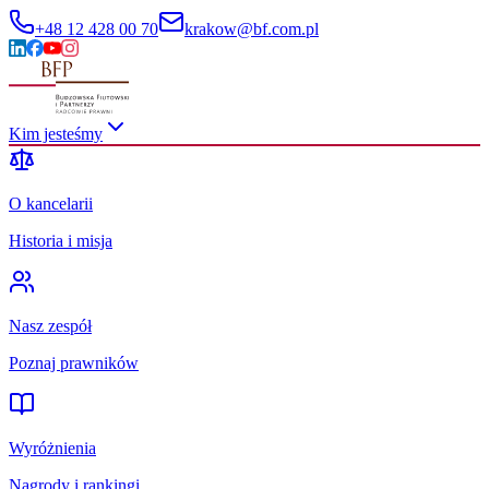
+48 12 428 00 70
krakow@bf.com.pl
Kim jesteśmy
O kancelarii
Historia i misja
Nasz zespół
Poznaj prawników
Wyróżnienia
Nagrody i rankingi