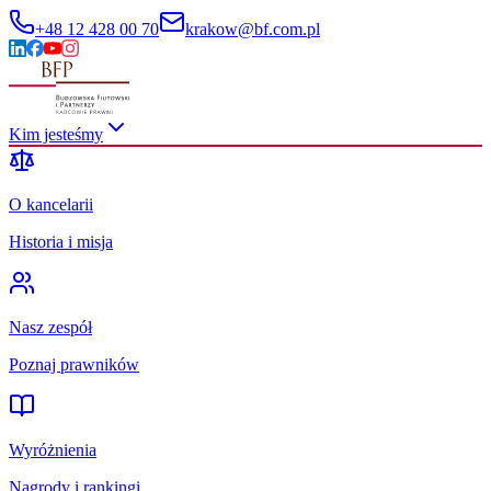
+48 12 428 00 70
krakow@bf.com.pl
Kim jesteśmy
O kancelarii
Historia i misja
Nasz zespół
Poznaj prawników
Wyróżnienia
Nagrody i rankingi