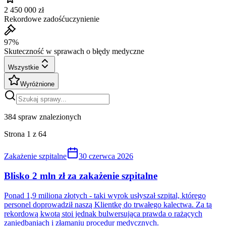
2 450 000 zł
Rekordowe zadośćuczynienie
97%
Skuteczność w sprawach o błędy medyczne
Wszystkie
Wyróżnione
384
spraw znalezionych
Strona
1
z
64
Zakażenie szpitalne
30 czerwca 2026
Blisko 2 mln zł za zakażenie szpitalne
Ponad 1,9 miliona złotych - taki wyrok usłyszał szpital, którego
personel doprowadził naszą Klientkę do trwałego kalectwa. Za tą
rekordową kwotą stoi jednak bulwersująca prawda o rażących
zaniedbaniach i złamaniu procedur medycznych.