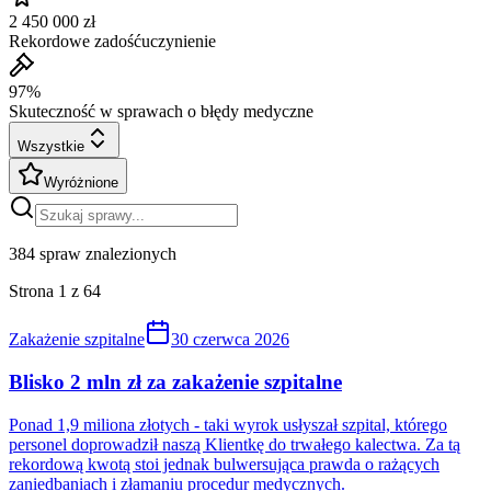
2 450 000 zł
Rekordowe zadośćuczynienie
97%
Skuteczność w sprawach o błędy medyczne
Wszystkie
Wyróżnione
384
spraw znalezionych
Strona
1
z
64
Zakażenie szpitalne
30 czerwca 2026
Blisko 2 mln zł za zakażenie szpitalne
Ponad 1,9 miliona złotych - taki wyrok usłyszał szpital, którego
personel doprowadził naszą Klientkę do trwałego kalectwa. Za tą
rekordową kwotą stoi jednak bulwersująca prawda o rażących
zaniedbaniach i złamaniu procedur medycznych.