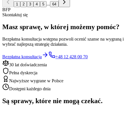
...
1
2
3
4
5
64
BFP
Skontaktuj się
Masz sprawę, w której możemy pomóc?
Bezpłatna konsultacja wstępna pozwoli ocenić szanse na wygraną i
wybrać najlepszą strategię działania.
Bezpłatna konsultacja
+48 12 428 00 70
30 lat doświadczenia
Pełna dyskrecja
Najwyższe wygrane w Polsce
Dostępni każdego dnia
Są sprawy, które nie mogą czekać.