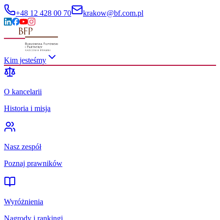
+48 12 428 00 70
krakow@bf.com.pl
Kim jesteśmy
O kancelarii
Historia i misja
Nasz zespół
Poznaj prawników
Wyróżnienia
Nagrody i rankingi