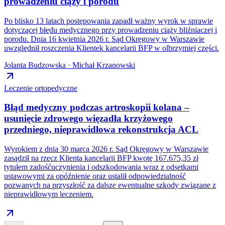
prowadzeniu ciąży i porodu
Po blisko 13 latach postępowania zapadł ważny wyrok w sprawie
dotyczącej błędu medycznego przy prowadzeniu ciąży bliźniaczej i
porodu. Dnia 16 kwietnia 2026 r. Sąd Okręgowy w Warszawie
uwzględnił roszczenia Klientek kancelarii BFP w olbrzymiej części.
Jolanta Budzowska · Michał Krzanowski
Leczenie ortopedyczne
Błąd medyczny podczas artroskopii kolana –
usunięcie zdrowego więzadła krzyżowego
przedniego, nieprawidłowa rekonstrukcja ACL
Wyrokiem z dnia 30 marca 2026 r. Sąd Okręgowy w Warszawie
zasądził na rzecz Klienta kancelarii BFP kwotę 167.675,35 zł
tytułem zadośćuczynienia i odszkodowania wraz z odsetkami
ustawowymi za opóźnienie oraz ustalił odpowiedzialność
pozwanych na przyszłość za dalsze ewentualne szkody związane z
nieprawidłowym leczeniem.