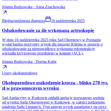
Jolanta Budzowska · Anna Znachowska
Błędna/spóźniona diagnoza
16 października 2025
Odszkodowanie za źle wykonaną artroskopię
W dniu 16 października 2025 roku Sąd Okręgowy w Poznaniu
wydał bardzo korzystny wyrok dla naszego Klienta w sprawie o
odszkodowanie za nieprawidłowo wykonaną rekonstrukcję
więzadła krzyżowego przedniego w kolanie (ACL).
Jolanta Budzowska · Dorota Kulig
Urazy okołoporodowe
Okołoporodowe uszkodzenie krocza - blisko 270 tys.
zł w prawomocnym wyroku
Sąd Apelacyjny w Krakowie oddalił apelację pozwanego szpitala
od wyroku Sądu Okręgowego w Krakowie, w całości podzielając
ustalenia Sądu I instancji. Tym samym wyrok zasądzający na rzecz