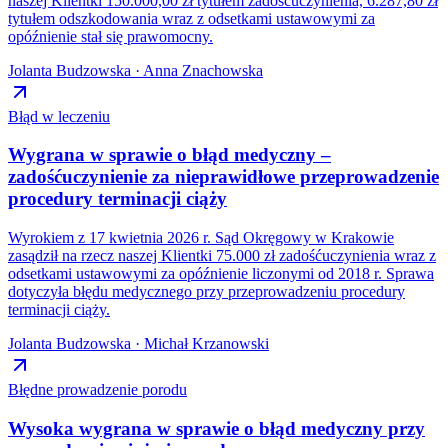
naszej Klientki 150.000,00 zł tytułem zadośćuczynienia, 6.287,80 zł
tytułem odszkodowania wraz z odsetkami ustawowymi za
opóźnienie stał się prawomocny.
Jolanta Budzowska · Anna Znachowska
Błąd w leczeniu
Wygrana w sprawie o błąd medyczny –
zadośćuczynienie za nieprawidłowe przeprowadzenie
procedury terminacji ciąży
Wyrokiem z 17 kwietnia 2026 r. Sąd Okręgowy w Krakowie
zasądził na rzecz naszej Klientki 75.000 zł zadośćuczynienia wraz z
odsetkami ustawowymi za opóźnienie liczonymi od 2018 r. Sprawa
dotyczyła błędu medycznego przy przeprowadzeniu procedury
terminacji ciąży.
Jolanta Budzowska · Michał Krzanowski
Błędne prowadzenie porodu
Wysoka wygrana w sprawie o błąd medyczny przy