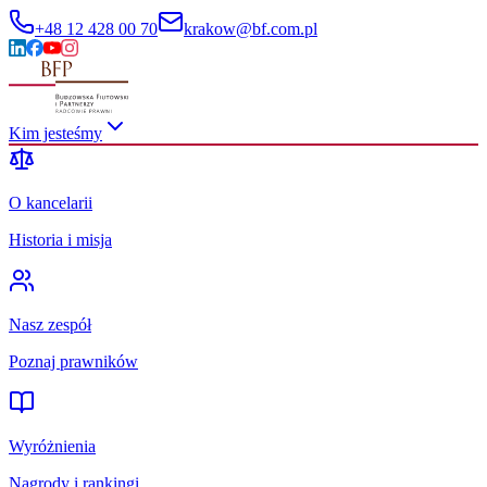
+48 12 428 00 70
krakow@bf.com.pl
Kim jesteśmy
O kancelarii
Historia i misja
Nasz zespół
Poznaj prawników
Wyróżnienia
Nagrody i rankingi