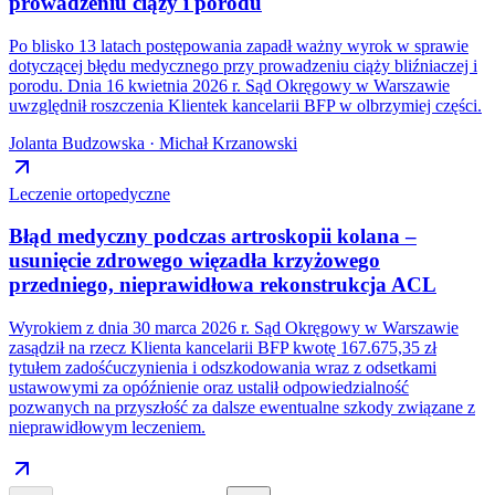
prowadzeniu ciąży i porodu
Po blisko 13 latach postępowania zapadł ważny wyrok w sprawie
dotyczącej błędu medycznego przy prowadzeniu ciąży bliźniaczej i
porodu. Dnia 16 kwietnia 2026 r. Sąd Okręgowy w Warszawie
uwzględnił roszczenia Klientek kancelarii BFP w olbrzymiej części.
Jolanta Budzowska · Michał Krzanowski
Leczenie ortopedyczne
Błąd medyczny podczas artroskopii kolana –
usunięcie zdrowego więzadła krzyżowego
przedniego, nieprawidłowa rekonstrukcja ACL
Wyrokiem z dnia 30 marca 2026 r. Sąd Okręgowy w Warszawie
zasądził na rzecz Klienta kancelarii BFP kwotę 167.675,35 zł
tytułem zadośćuczynienia i odszkodowania wraz z odsetkami
ustawowymi za opóźnienie oraz ustalił odpowiedzialność
pozwanych na przyszłość za dalsze ewentualne szkody związane z
nieprawidłowym leczeniem.