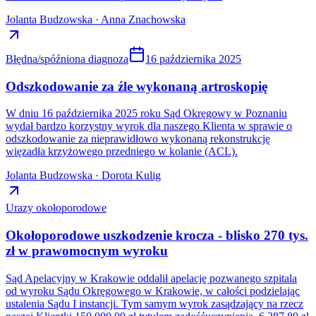
Jolanta Budzowska · Anna Znachowska
Błędna/spóźniona diagnoza
16 października 2025
Odszkodowanie za źle wykonaną artroskopię
W dniu 16 października 2025 roku Sąd Okręgowy w Poznaniu
wydał bardzo korzystny wyrok dla naszego Klienta w sprawie o
odszkodowanie za nieprawidłowo wykonaną rekonstrukcję
więzadła krzyżowego przedniego w kolanie (ACL).
Jolanta Budzowska · Dorota Kulig
Urazy okołoporodowe
Okołoporodowe uszkodzenie krocza - blisko 270 tys.
zł w prawomocnym wyroku
Sąd Apelacyjny w Krakowie oddalił apelację pozwanego szpitala
od wyroku Sądu Okręgowego w Krakowie, w całości podzielając
ustalenia Sądu I instancji. Tym samym wyrok zasądzający na rzecz