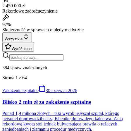
2 450 000 zł
Rekordowe zadośćuczynienie
97%
Skuteczność w sprawach o błędy medyczne
Wszystkie
Wyróżnione
384
spraw znalezionych
Strona
1
z
64
Zakażenie szpitalne
30 czerwca 2026
Blisko 2 mln zł za zakażenie szpitalne
Ponad 1,9 miliona złotych - taki wyrok usłyszał szpital, którego
personel doprowadził naszą Klientkę do trwałego kalectwa. Za tą
rekordową kwotą stoi jednak bulwersująca prawda o rażących
zaniedbaniach i złamaniu procedur medycznych.