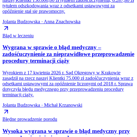
naszej Klientki 150.000,00 zł tytułem zadośćuczynienia, 6.287,80 zł
tytułem odszkodowania wraz z odsetkami ustawowymi za
opóźnienie stał się prawomocny.
Jolanta Budzowska · Anna Znachowska
Błąd w leczeniu
Wygrana w sprawie o błąd medyczny –
zadośćuczynienie za nieprawidłowe przeprowadzenie
procedury terminacji ciąży
Wyrokiem z 17 kwietnia 2026 r. Sąd Okręgowy w Krakowie
zasądził na rzecz naszej Klientki 75.000 zł zadośćuczynienia wraz z
odsetkami ustawowymi za opóźnienie liczonymi od 2018 r. Sprawa
dotyczyła błędu medycznego przy przeprowadzeniu procedury
terminacji ciąży.
Jolanta Budzowska · Michał Krzanowski
Błędne prowadzenie porodu
Wysoka wygrana w sprawie o błąd medyczny przy