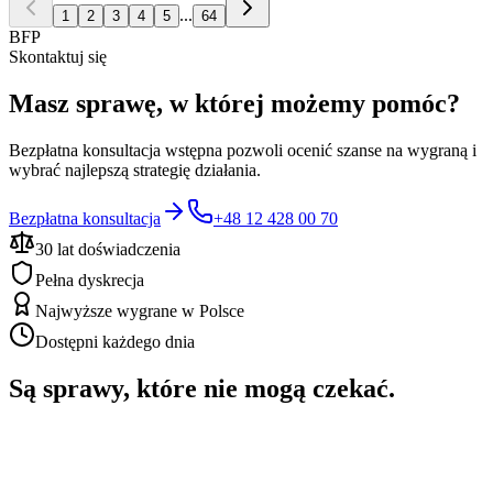
...
1
2
3
4
5
64
BFP
Skontaktuj się
Masz sprawę, w której możemy pomóc?
Bezpłatna konsultacja wstępna pozwoli ocenić szanse na wygraną i
wybrać najlepszą strategię działania.
Bezpłatna konsultacja
+48 12 428 00 70
30 lat doświadczenia
Pełna dyskrecja
Najwyższe wygrane w Polsce
Dostępni każdego dnia
Są sprawy, które nie mogą czekać.