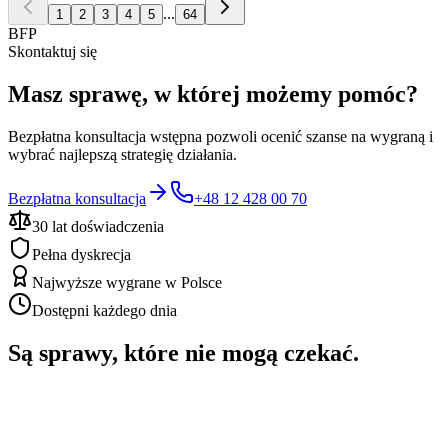
...
1
2
3
4
5
64
BFP
Skontaktuj się
Masz sprawę, w której możemy pomóc?
Bezpłatna konsultacja wstępna pozwoli ocenić szanse na wygraną i
wybrać najlepszą strategię działania.
Bezpłatna konsultacja
+48 12 428 00 70
30 lat doświadczenia
Pełna dyskrecja
Najwyższe wygrane w Polsce
Dostępni każdego dnia
Są sprawy, które nie mogą czekać.