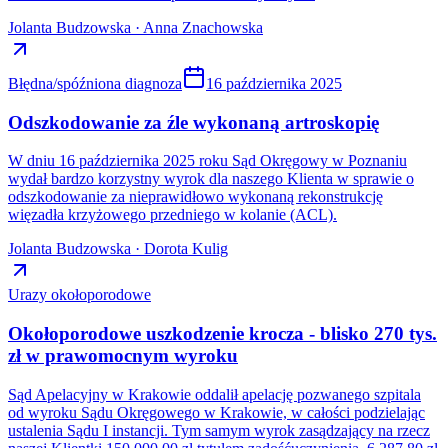
Jolanta Budzowska · Anna Znachowska
Błędna/spóźniona diagnoza
16 października 2025
Odszkodowanie za źle wykonaną artroskopię
W dniu 16 października 2025 roku Sąd Okręgowy w Poznaniu
wydał bardzo korzystny wyrok dla naszego Klienta w sprawie o
odszkodowanie za nieprawidłowo wykonaną rekonstrukcję
więzadła krzyżowego przedniego w kolanie (ACL).
Jolanta Budzowska · Dorota Kulig
Urazy okołoporodowe
Okołoporodowe uszkodzenie krocza - blisko 270 tys.
zł w prawomocnym wyroku
Sąd Apelacyjny w Krakowie oddalił apelację pozwanego szpitala
od wyroku Sądu Okręgowego w Krakowie, w całości podzielając
ustalenia Sądu I instancji. Tym samym wyrok zasądzający na rzecz