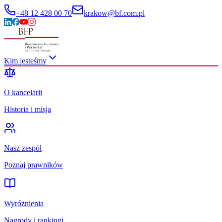
+48 12 428 00 70
krakow@bf.com.pl
Kim jesteśmy
O kancelarii
Historia i misja
Nasz zespół
Poznaj prawników
Wyróżnienia
Nagrody i rankingi