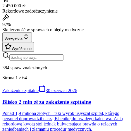
2 450 000 zł
Rekordowe zadośćuczynienie
97%
Skuteczność w sprawach o błędy medyczne
Wszystkie
Wyróżnione
384
spraw znalezionych
Strona
1
z
64
Zakażenie szpitalne
30 czerwca 2026
Blisko 2 mln zł za zakażenie szpitalne
Ponad 1,9 miliona złotych - taki wyrok usłyszał szpital, którego
personel doprowadził naszą Klientkę do trwałego kalectwa. Za tą
rekordową kwotą stoi jednak bulwersująca prawda o rażących
zaniedbaniach i złamaniu procedur medycznych.