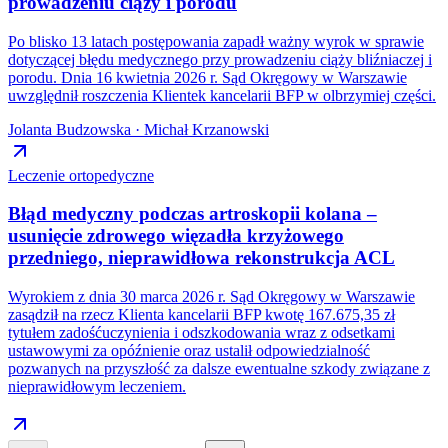
prowadzeniu ciąży i porodu
Po blisko 13 latach postępowania zapadł ważny wyrok w sprawie
dotyczącej błędu medycznego przy prowadzeniu ciąży bliźniaczej i
porodu. Dnia 16 kwietnia 2026 r. Sąd Okręgowy w Warszawie
uwzględnił roszczenia Klientek kancelarii BFP w olbrzymiej części.
Jolanta Budzowska · Michał Krzanowski
Leczenie ortopedyczne
Błąd medyczny podczas artroskopii kolana –
usunięcie zdrowego więzadła krzyżowego
przedniego, nieprawidłowa rekonstrukcja ACL
Wyrokiem z dnia 30 marca 2026 r. Sąd Okręgowy w Warszawie
zasądził na rzecz Klienta kancelarii BFP kwotę 167.675,35 zł
tytułem zadośćuczynienia i odszkodowania wraz z odsetkami
ustawowymi za opóźnienie oraz ustalił odpowiedzialność
pozwanych na przyszłość za dalsze ewentualne szkody związane z
nieprawidłowym leczeniem.