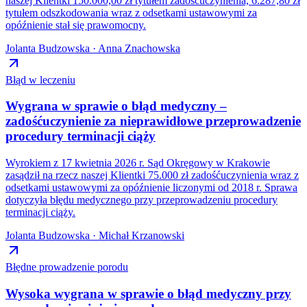
naszej Klientki 150.000,00 zł tytułem zadośćuczynienia, 6.287,80 zł
tytułem odszkodowania wraz z odsetkami ustawowymi za
opóźnienie stał się prawomocny.
Jolanta Budzowska · Anna Znachowska
Błąd w leczeniu
Wygrana w sprawie o błąd medyczny –
zadośćuczynienie za nieprawidłowe przeprowadzenie
procedury terminacji ciąży
Wyrokiem z 17 kwietnia 2026 r. Sąd Okręgowy w Krakowie
zasądził na rzecz naszej Klientki 75.000 zł zadośćuczynienia wraz z
odsetkami ustawowymi za opóźnienie liczonymi od 2018 r. Sprawa
dotyczyła błędu medycznego przy przeprowadzeniu procedury
terminacji ciąży.
Jolanta Budzowska · Michał Krzanowski
Błędne prowadzenie porodu
Wysoka wygrana w sprawie o błąd medyczny przy