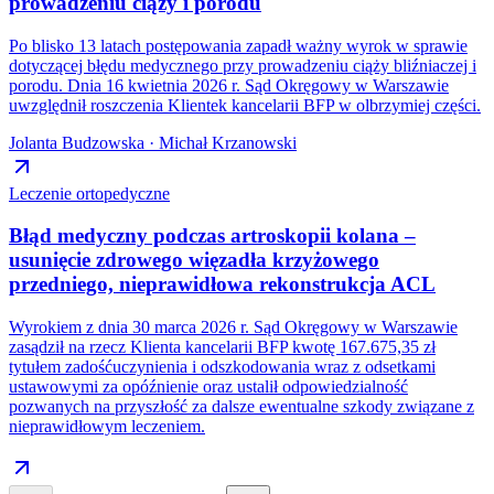
prowadzeniu ciąży i porodu
Po blisko 13 latach postępowania zapadł ważny wyrok w sprawie
dotyczącej błędu medycznego przy prowadzeniu ciąży bliźniaczej i
porodu. Dnia 16 kwietnia 2026 r. Sąd Okręgowy w Warszawie
uwzględnił roszczenia Klientek kancelarii BFP w olbrzymiej części.
Jolanta Budzowska · Michał Krzanowski
Leczenie ortopedyczne
Błąd medyczny podczas artroskopii kolana –
usunięcie zdrowego więzadła krzyżowego
przedniego, nieprawidłowa rekonstrukcja ACL
Wyrokiem z dnia 30 marca 2026 r. Sąd Okręgowy w Warszawie
zasądził na rzecz Klienta kancelarii BFP kwotę 167.675,35 zł
tytułem zadośćuczynienia i odszkodowania wraz z odsetkami
ustawowymi za opóźnienie oraz ustalił odpowiedzialność
pozwanych na przyszłość za dalsze ewentualne szkody związane z
nieprawidłowym leczeniem.