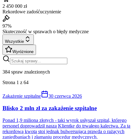
2 450 000 zł
Rekordowe zadośćuczynienie
97%
Skuteczność w sprawach o błędy medyczne
Wszystkie
Wyróżnione
384
spraw znalezionych
Strona
1
z
64
Zakażenie szpitalne
30 czerwca 2026
Blisko 2 mln zł za zakażenie szpitalne
Ponad 1,9 miliona złotych - taki wyrok usłyszał szpital, którego
personel doprowadził naszą Klientkę do trwałego kalectwa. Za tą
rekordową kwotą stoi jednak bulwersująca prawda o rażących
zaniedbaniach i złamaniu procedur medycznych.