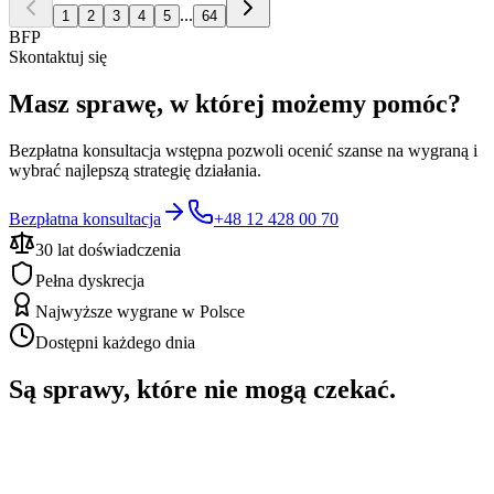
...
1
2
3
4
5
64
BFP
Skontaktuj się
Masz sprawę, w której możemy pomóc?
Bezpłatna konsultacja wstępna pozwoli ocenić szanse na wygraną i
wybrać najlepszą strategię działania.
Bezpłatna konsultacja
+48 12 428 00 70
30 lat doświadczenia
Pełna dyskrecja
Najwyższe wygrane w Polsce
Dostępni każdego dnia
Są sprawy, które nie mogą czekać.