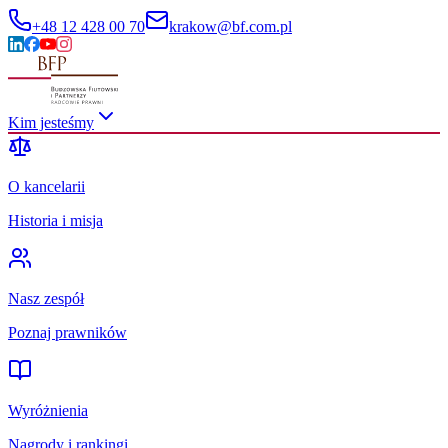
+48 12 428 00 70
krakow@bf.com.pl
Kim jesteśmy
O kancelarii
Historia i misja
Nasz zespół
Poznaj prawników
Wyróżnienia
Nagrody i rankingi