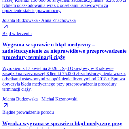
naszej Klientki 150.000,00 zł tytułem zadośćuczynienia, 6.287,80 zł
tytułem odszkodowania wraz z odsetkami ustawowymi za
opóźnienie stał się prawomocny.
Jolanta Budzowska · Anna Znachowska
Błąd w leczeniu
Wygrana w sprawie o błąd medyczny –
zadośćuczynienie za nieprawidłowe przeprowadzenie
procedury terminacji ciąży
Wyrokiem z 17 kwietnia 2026 r. Sąd Okręgowy w Krakowie
zasądził na rzecz naszej Klientki 75.000 zł zadośćuczynienia wraz z
odsetkami ustawowymi za opóźnienie liczonymi od 2018 r. Sprawa
dotyczyła błędu medycznego przy przeprowadzeniu procedury
terminacji ciąży.
Jolanta Budzowska · Michał Krzanowski
Błędne prowadzenie porodu
Wysoka wygrana w sprawie o błąd medyczny przy