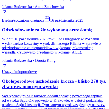
Jolanta Budzowska · Anna Znachowska
Błędna/spóźniona diagnoza
16 października 2025
Odszkodowanie za źle wykonaną artroskopię
W dniu 16 października 2025 roku Sąd Okręgowy w Poznaniu
wydał bardzo korzystny wyrok dla naszego Klienta w sprawie o
odszkodowanie za nieprawidłowo wykonaną rekonstrukcję
więzadła krzyżowego przedniego w kolanie (ACL).
Jolanta Budzowska · Dorota Kulig
Urazy okołoporodowe
Okołoporodowe uszkodzenie krocza - blisko 270 tys.
zł w prawomocnym wyroku
Sąd Apelacyjny w Krakowie oddalił apelację pozwanego szpitala
od wyroku Sądu Okręgowego w Krakowie, w całości podzielając
ustalenia Sądu I instancji. Tym samym wyrok zasądzający na rzecz