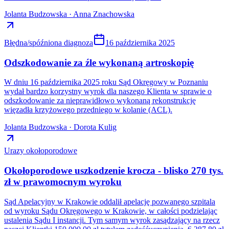
Jolanta Budzowska · Anna Znachowska
Błędna/spóźniona diagnoza
16 października 2025
Odszkodowanie za źle wykonaną artroskopię
W dniu 16 października 2025 roku Sąd Okręgowy w Poznaniu
wydał bardzo korzystny wyrok dla naszego Klienta w sprawie o
odszkodowanie za nieprawidłowo wykonaną rekonstrukcję
więzadła krzyżowego przedniego w kolanie (ACL).
Jolanta Budzowska · Dorota Kulig
Urazy okołoporodowe
Okołoporodowe uszkodzenie krocza - blisko 270 tys.
zł w prawomocnym wyroku
Sąd Apelacyjny w Krakowie oddalił apelację pozwanego szpitala
od wyroku Sądu Okręgowego w Krakowie, w całości podzielając
ustalenia Sądu I instancji. Tym samym wyrok zasądzający na rzecz