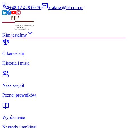
+48 12 428 00 70
krakow@bf.com.pl
Kim jesteśmy
O kancelarii
Historia i misja
Nasz zespół
Poznaj prawników
Wyróżnienia
Nagrody i rankingi