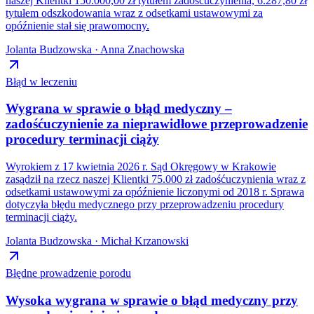
naszej Klientki 150.000,00 zł tytułem zadośćuczynienia, 6.287,80 zł
tytułem odszkodowania wraz z odsetkami ustawowymi za
opóźnienie stał się prawomocny.
Jolanta Budzowska · Anna Znachowska
Błąd w leczeniu
Wygrana w sprawie o błąd medyczny –
zadośćuczynienie za nieprawidłowe przeprowadzenie
procedury terminacji ciąży
Wyrokiem z 17 kwietnia 2026 r. Sąd Okręgowy w Krakowie
zasądził na rzecz naszej Klientki 75.000 zł zadośćuczynienia wraz z
odsetkami ustawowymi za opóźnienie liczonymi od 2018 r. Sprawa
dotyczyła błędu medycznego przy przeprowadzeniu procedury
terminacji ciąży.
Jolanta Budzowska · Michał Krzanowski
Błędne prowadzenie porodu
Wysoka wygrana w sprawie o błąd medyczny przy