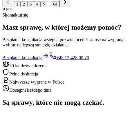
...
1
2
3
4
5
64
BFP
Skontaktuj się
Masz sprawę, w której możemy pomóc?
Bezpłatna konsultacja wstępna pozwoli ocenić szanse na wygraną i
wybrać najlepszą strategię działania.
Bezpłatna konsultacja
+48 12 428 00 70
30 lat doświadczenia
Pełna dyskrecja
Najwyższe wygrane w Polsce
Dostępni każdego dnia
Są sprawy, które nie mogą czekać.