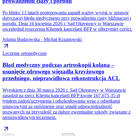
prowadzeniu ciąży i porodu
Po blisko 13 latach postępowania zapadł ważny wyrok w sprawie
dotyczącej błędu medycznego przy prowadzeniu ciąży bliźniaczej i
porodu. Dnia 16 kwietnia 2026 r. Sąd Okręgowy w Warszawie
uwzględnił roszczenia Klientek kancelarii BFP w olbrzymiej części.
Jolanta Budzowska · Michał Krzanowski
Leczenie ortopedyczne
Błąd medyczny podczas artroskopii kolana –
usunięcie zdrowego więzadła krzyżowego
przedniego, nieprawidłowa rekonstrukcja ACL
Wyrokiem z dnia 30 marca 2026 r. Sąd Okręgowy w Warszawie
zasądził na rzecz Klienta kancelarii BFP kwotę 167.675,35 zł
tytułem zadośćuczynienia i odszkodowania wraz z odsetkami
ustawowymi za opóźnienie oraz ustalił odpowiedzialność
pozwanych na przyszłość za dalsze ewentualne szkody związane z
nieprawidłowym leczeniem.