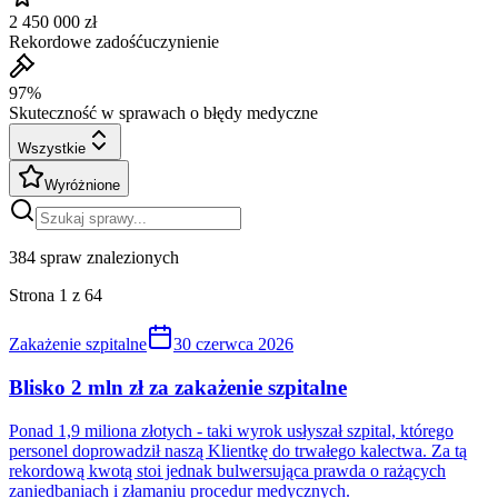
2 450 000 zł
Rekordowe zadośćuczynienie
97%
Skuteczność w sprawach o błędy medyczne
Wszystkie
Wyróżnione
384
spraw znalezionych
Strona
1
z
64
Zakażenie szpitalne
30 czerwca 2026
Blisko 2 mln zł za zakażenie szpitalne
Ponad 1,9 miliona złotych - taki wyrok usłyszał szpital, którego
personel doprowadził naszą Klientkę do trwałego kalectwa. Za tą
rekordową kwotą stoi jednak bulwersująca prawda o rażących
zaniedbaniach i złamaniu procedur medycznych.