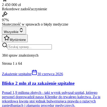
2 450 000 zł
Rekordowe zadośćuczynienie
97%
Skuteczność w sprawach o błędy medyczne
Wszystkie
Wyróżnione
384
spraw znalezionych
Strona
1
z
64
Zakażenie szpitalne
30 czerwca 2026
Blisko 2 mln zł za zakażenie szpitalne
Ponad 1,9 miliona złotych - taki wyrok usłyszał szpital, którego
personel doprowadził naszą Klientkę do trwałego kalectwa. Za tą
rekordową kwotą stoi jednak bulwersująca prawda o rażących
zaniedbaniach i złamaniu procedur medycznych.