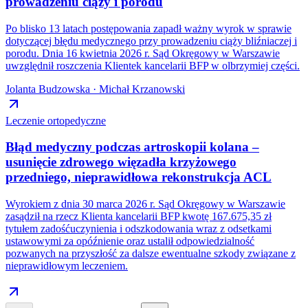
prowadzeniu ciąży i porodu
Po blisko 13 latach postępowania zapadł ważny wyrok w sprawie
dotyczącej błędu medycznego przy prowadzeniu ciąży bliźniaczej i
porodu. Dnia 16 kwietnia 2026 r. Sąd Okręgowy w Warszawie
uwzględnił roszczenia Klientek kancelarii BFP w olbrzymiej części.
Jolanta Budzowska · Michał Krzanowski
Leczenie ortopedyczne
Błąd medyczny podczas artroskopii kolana –
usunięcie zdrowego więzadła krzyżowego
przedniego, nieprawidłowa rekonstrukcja ACL
Wyrokiem z dnia 30 marca 2026 r. Sąd Okręgowy w Warszawie
zasądził na rzecz Klienta kancelarii BFP kwotę 167.675,35 zł
tytułem zadośćuczynienia i odszkodowania wraz z odsetkami
ustawowymi za opóźnienie oraz ustalił odpowiedzialność
pozwanych na przyszłość za dalsze ewentualne szkody związane z
nieprawidłowym leczeniem.