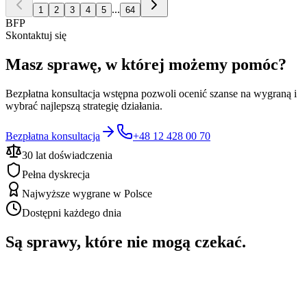
...
1
2
3
4
5
64
BFP
Skontaktuj się
Masz sprawę, w której możemy pomóc?
Bezpłatna konsultacja wstępna pozwoli ocenić szanse na wygraną i
wybrać najlepszą strategię działania.
Bezpłatna konsultacja
+48 12 428 00 70
30 lat doświadczenia
Pełna dyskrecja
Najwyższe wygrane w Polsce
Dostępni każdego dnia
Są sprawy, które nie mogą czekać.