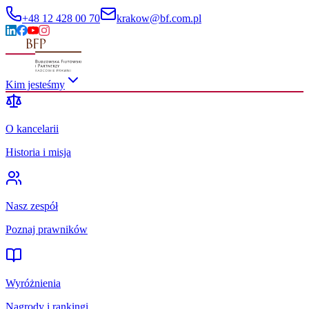
+48 12 428 00 70
krakow@bf.com.pl
Kim jesteśmy
O kancelarii
Historia i misja
Nasz zespół
Poznaj prawników
Wyróżnienia
Nagrody i rankingi