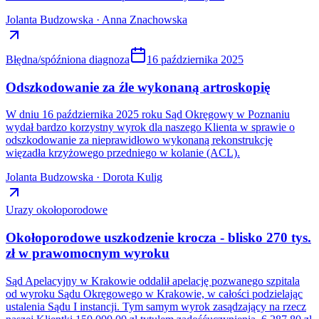
Jolanta Budzowska · Anna Znachowska
Błędna/spóźniona diagnoza
16 października 2025
Odszkodowanie za źle wykonaną artroskopię
W dniu 16 października 2025 roku Sąd Okręgowy w Poznaniu
wydał bardzo korzystny wyrok dla naszego Klienta w sprawie o
odszkodowanie za nieprawidłowo wykonaną rekonstrukcję
więzadła krzyżowego przedniego w kolanie (ACL).
Jolanta Budzowska · Dorota Kulig
Urazy okołoporodowe
Okołoporodowe uszkodzenie krocza - blisko 270 tys.
zł w prawomocnym wyroku
Sąd Apelacyjny w Krakowie oddalił apelację pozwanego szpitala
od wyroku Sądu Okręgowego w Krakowie, w całości podzielając
ustalenia Sądu I instancji. Tym samym wyrok zasądzający na rzecz