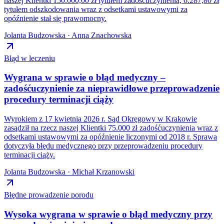
naszej Klientki 150.000,00 zł tytułem zadośćuczynienia, 6.287,80 zł
tytułem odszkodowania wraz z odsetkami ustawowymi za
opóźnienie stał się prawomocny.
Jolanta Budzowska · Anna Znachowska
Błąd w leczeniu
Wygrana w sprawie o błąd medyczny –
zadośćuczynienie za nieprawidłowe przeprowadzenie
procedury terminacji ciąży
Wyrokiem z 17 kwietnia 2026 r. Sąd Okręgowy w Krakowie
zasądził na rzecz naszej Klientki 75.000 zł zadośćuczynienia wraz z
odsetkami ustawowymi za opóźnienie liczonymi od 2018 r. Sprawa
dotyczyła błędu medycznego przy przeprowadzeniu procedury
terminacji ciąży.
Jolanta Budzowska · Michał Krzanowski
Błędne prowadzenie porodu
Wysoka wygrana w sprawie o błąd medyczny przy